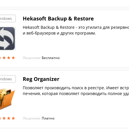
Hekasoft Backup & Restore
indows
Hekasoft Backup & Restore - это утилита для резер
и веб-браузеров и других программ.
★
★
★
★
★
★
★
★
Лицензия:
Бесплатно
Reg Organizer
indows
Позволяет производить поиск в реестре. Имеет вс
печения, которая позволяет производить полное уда
★
★
★
★
★
★
★
★
Лицензия:
Платно