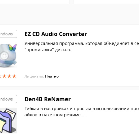
EZ CD Audio Converter
indows
Универсальная программа, которая объединяет в се
"прожигалки" дисков.
★
★
★
★
★
★
★
★
Лицензия:
Платно
Den4B ReNamer
indows
Гибкая в настройках и простая в использовании п
айлов в пакетном режиме....