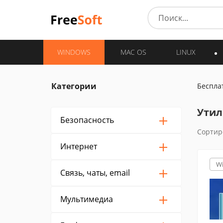
WINDOWS
MAC OS
LINUX
Категории
Беспла
Утил
Безопасность
Сортир
Интернет
W
Связь, чаты, email
Мультимедиа