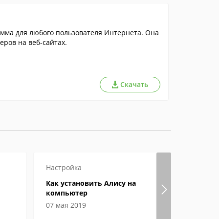
амма для любого пользователя Интернета. Она
ров на веб-сайтах.
Скачать
Настройка
Как откры
Как установить Алису на
Особеннос
компьютер
чем откр
электрон
07 мая 2019
04 июня 2