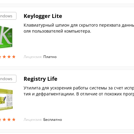
Keylogger Lite
indows
Клавиатурный шпион для скрытого перехвата данных
оля пользователей компьютера.
★
★
★
★
★
★
★
★
Лицензия:
Платно
Registry Life
indows
Утилита для ускорения работы системы за счет исп
тия и дефрагментациии. В отличие от похожих про
узки ...
★
★
★
★
★
★
★
★
Лицензия:
Бесплатно