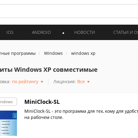
IOS
ANDROID
НОВОСТИ
СТАТЬИ И 
тные программы
Windows
windows xp
иты Windows XP совместимые
овка:
по рейтингу
Лицензия:
Все
MiniClock-SL
indows
MiniClock-SL - это программа для тех, кому для удо
на рабочем столе.