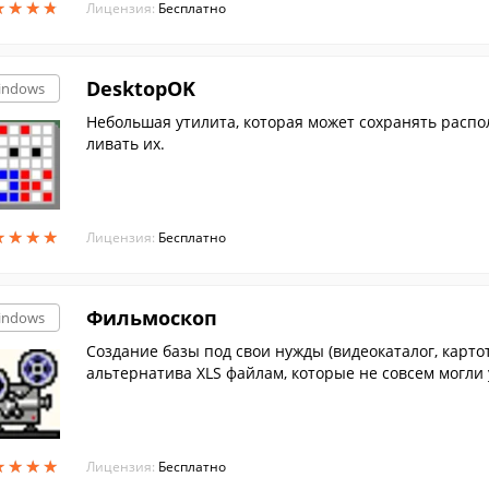
★
★
★
★
★
★
★
★
Лицензия:
Бесплатно
DesktopOK
indows
Небольшая утилита, которая может сохранять распо
ливать их.
★
★
★
★
★
★
★
★
Лицензия:
Бесплатно
Фильмоскоп
indows
Cоздание базы под свои нужды (видеокаталог, карто
альтернатива XLS файлам, которые не совсем могли
★
★
★
★
★
★
★
★
Лицензия:
Бесплатно