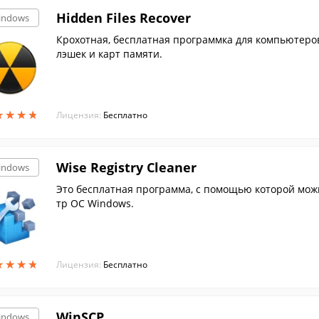
Hidden Files Recover
indows
Крохотная, бесплатная программка для компьютеров
лэшек и карт памяти.
★
★
★
★
★
★
★
★
Лицензия:
Бесплатно
Wise Registry Cleaner
indows
Это бесплатная программа, с помощью которой мож
тр ОС Windows.
★
★
★
★
★
★
★
★
Лицензия:
Бесплатно
WinSCP
indows