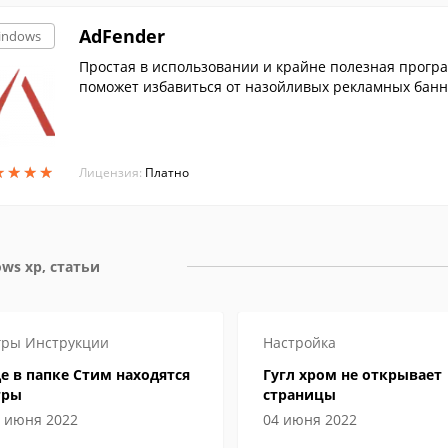
AdFender
indows
Простая в использовании и крайне полезная прогр
поможет избавиться от назойливых рекламных банне
★
★
★
★
★
★
★
★
Лицензия:
Платно
ws xp, статьи
гры
Инструкции
Настройка
е в папке Стим находятся
Гугл хром не открывает
гры
страницы
 июня 2022
04 июня 2022