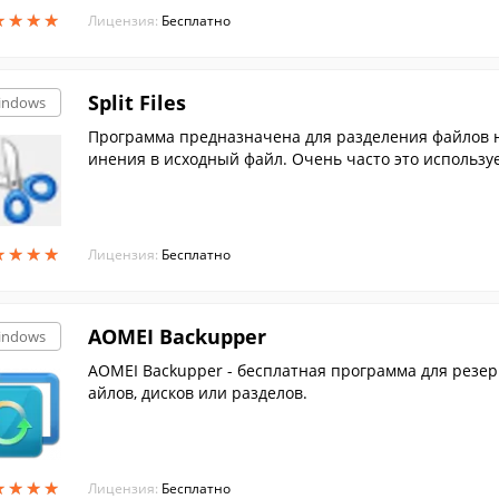
★
★
★
★
★
★
★
★
Лицензия:
Бесплатно
Split Files
indows
Программа предназначена для разделения файлов н
инения в исходный файл. Очень часто это используе
раничивает объем принимаемых файлов.
★
★
★
★
★
★
★
★
Лицензия:
Бесплатно
AOMEI Backupper
indows
AOMEI Backupper - бесплатная программа для резе
айлов, дисков или разделов.
★
★
★
★
★
★
★
★
Лицензия:
Бесплатно