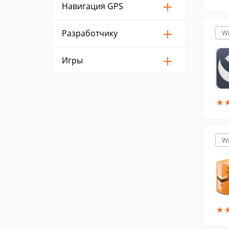
Навигация GPS
Разработчику
W
Игры
★
★
W
★
★