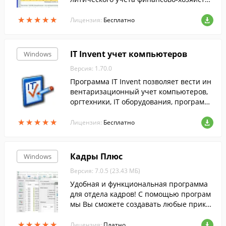
нной деятельности в торговом предпри
★
★
★
★
★
★
★
★
★
★
ятии. Сетевая версия.
Лицензия:
Бесплатно
IT Invent учет компьютеров
Windows
Версия: 1.70.0
Программа IT Invent позволяет вести ин
вентаризационный учет компьютеров,
оргтехники, IT оборудования, программ
ного обеспечения, комплектующих и ра
★
★
★
★
★
★
★
★
★
★
сходных материалов.
Лицензия:
Бесплатно
Кадры Плюс
Windows
Версия: 7.0.5 (23.43 МБ)
Удобная и функциональная программа
для отдела кадров! С помощью програм
мы Вы сможете создавать любые приказ
ы, заявления и отчеты, мониторить дви
★
★
★
★
★
★
★
★
★
★
жение персонала, а также вести учет ра
Лицензия:
Платно