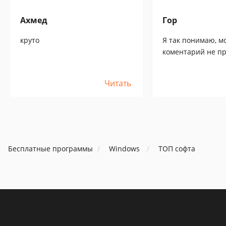
Ахмед
Гор
круто
Я так понимаю, м
коментарий не пр
время ИГРОВЫХ к
прошло. Эта прога
Читать
Куча недостатков 
пожеланий есть.
Бесплатные программы
Windows
ТОП софта