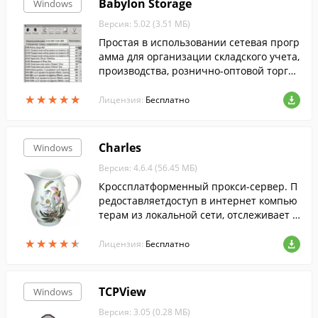
Babylon Storage
Windows
Версия: 5.02 (3.51 МБ)
Простая в использовании сетевая прогр
амма для организации складского учета,
производства, рознично-оптовой торгов
ли и учета предоставленных услуг чере
★
★
★
★
★
★
★
★
★
★
з физические (Ethernet,Wi-Fi) или вир...
Лицензия:
Бесплатно
Charles
Windows
Версия: 4.6.4 (56.45 МБ)
Кроссплатформенный прокси-сервер. П
редоставляетдоступ в интернет компью
терам из локальной сети, отслеживает п
ередаваемый трафик, находит и устраня
★
★
★
★
★
★
★
★
★
★
ет проблемы при передаче данных. ...
Лицензия:
Бесплатно
TCPView
Windows
Версия: 3.05 (0.28 МБ)