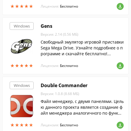
ws.
★
★
★
★
★
★
★
★
★
★
Лицензия:
Бесплатно
Gens
Windows
Версия: 2.14 (0.56 МБ)
Свободный эмулятор игровой приставки
Sega Mega Drive. Узнайте подробнее о п
рограмме и скачайте бесплатно!...
★
★
★
★
★
★
★
★
★
★
Лицензия:
Бесплатно
Double Commander
Windows
Версия: 1.0.8 (8.68 МБ)
Файл менеджер, с двумя панелями. Цель
ю данного проекта является создание ф
айл менеджера аналогичного по функци
ональности Total Commander и совмест
★
★
★
★
★
★
★
★
★
★
имого с его плагинами.
Лицензия:
Бесплатно