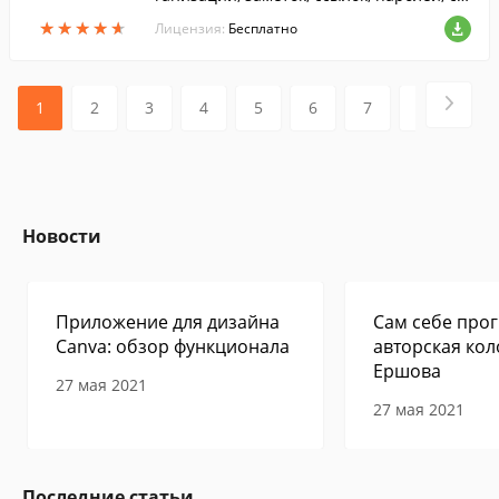
бытий. Удобный планировщик задач с н
★
★
★
★
★
★
★
★
★
★
Лицензия:
Бесплатно
апоминанием, быстрый поиск по базе и
многое другое.
1
2
3
4
5
6
7
8
9
Новости
Приложение для дизайна
Сам себе прог
Canva: обзор функционала
авторская кол
Ершова
27 мая 2021
27 мая 2021
Последние статьи