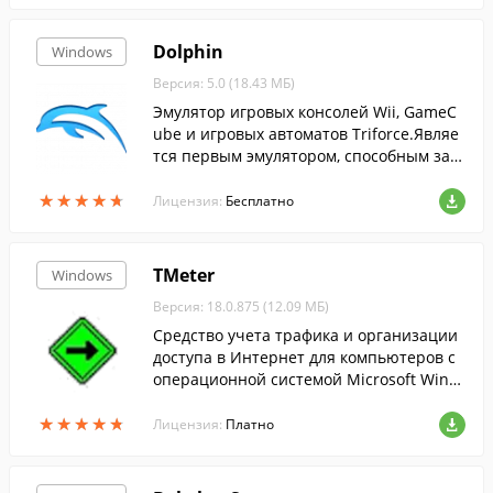
Dolphin
Windows
Версия: 5.0 (18.43 МБ)
Эмулятор игровых консолей Wii, GameC
ube и игровых автоматов Triforce.Являе
тся первым эмулятором, способным зап
ускать коммерческие игры, выпущенны
★
★
★
★
★
★
★
★
★
★
е для платформ GameCube и Wii....
Лицензия:
Бесплатно
TMeter
Windows
Версия: 18.0.875 (12.09 МБ)
Средство учета трафика и организации
доступа в Интернет для компьютеров с
операционной системой Microsoft Wind
ows.
★
★
★
★
★
★
★
★
★
★
Лицензия:
Платно