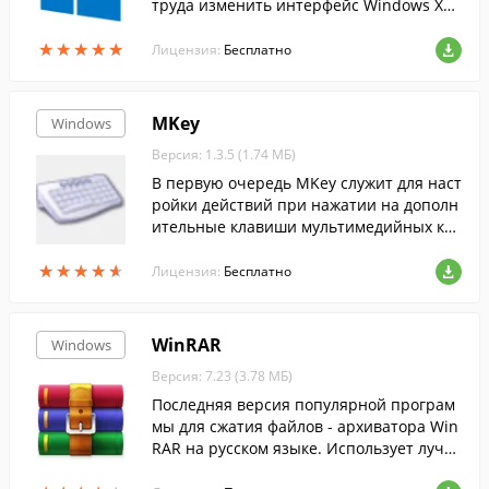
труда изменить интерфейс Windows XP,
Vista, 7, 8 и 8.1 на более современный и
★
★
★
★
★
★
★
★
★
★
нтерфейс десятки.
Лицензия:
Бесплатно
MKey
Windows
Версия: 1.3.5 (1.74 МБ)
В первую очередь MKey служит для наст
ройки действий при нажатии на дополн
ительные клавиши мультимедийных кла
виатур. MKey является достойной замен
★
★
★
★
★
★
★
★
★
★
ой стандартным программам, поставляе
Лицензия:
Бесплатно
мым с клавиатурами.
WinRAR
Windows
Версия: 7.23 (3.78 МБ)
Последняя версия популярной програм
мы для сжатия файлов - архиватора Win
RAR на русском языке. Использует лучш
ие методы....