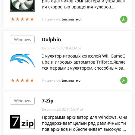
рных датчиков компьютера и управлен
ия скоростью вращения кулеров....
★
★
★
★
★
★
★
★
★
★
Лицензия:
Бесплатно
Dolphin
Windows
Версия: 5.0 (18.43 МБ)
Эмулятор игровых консолей Wii, GameC
ube и игровых автоматов Triforce.Являе
тся первым эмулятором, способным зап
ускать коммерческие игры, выпущенны
★
★
★
★
★
★
★
★
★
★
е для платформ GameCube и Wii....
Лицензия:
Бесплатно
7-Zip
Windows
Версия: 26.02 (1.58 МБ)
Программа архиватор для Windows. Она
поддерживает целый ряд различных ти
пов архивов и обеспечивает высокую ст