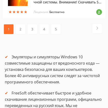
чной системы. Внимание! Скачивать Sol
ar System 3D у нас безопасно: Все файл
★
★
★
★
★
★
★
★
★
★
ы FreeSoft ежедневно сканируются анти
Лицензия:
Бесплатно
вирусом.
1
2
3
4
5
Эмуляторы и симуляторы Windows 10
совместимые защищены от вредоносного кода —
установка безопасна для ваших компьютеров.
Более 40 антивирусных систем следят за чистотой
программного обеспечения.
FreeSoft обеспечивает быстрое и удобное
скачивание лицензионных программ, официально
переведенных на русский язык. Мы не