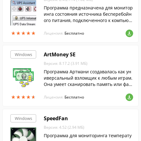
Программа предназначена для монитор
инга состояния источника бесперебойн
ого питания, подключенного к компьют
еру через USB или COM-порт и поддерж
★
★
★
★
★
★
★
★
★
★
ивающего протокол Megatec.
Лицензия:
Бесплатно
ArtMoney SE
Windows
Версия: 8.17.2 (3.91 МБ)
Программа Артмани создавалась как ун
иверсальный взломщик к любым играм.
Она умеет сканировать память или фай
лы игры для поиска каких-то определен
★
★
★
★
★
★
★
★
★
★
ных значений. Имеется поддержка русс
Лицензия:
Бесплатно
кого языка
SpeedFan
Windows
Версия: 4.52 (2.94 МБ)
Программа для мониторинга температу