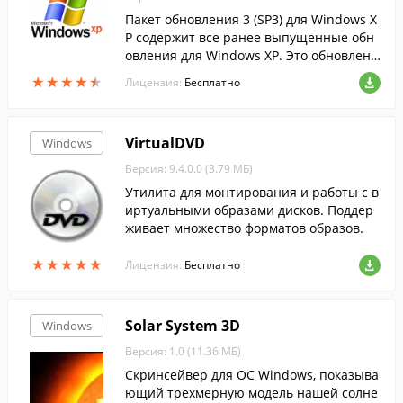
Пакет обновления 3 (SP3) для Windows X
P содержит все ранее выпущенные обн
овления для Windows XP. Это обновлени
е также включает несколько новых функ
★
★
★
★
★
★
★
★
★
★
Лицензия:
Бесплатно
ций, которые не вносят значительных и
зме...
VirtualDVD
Windows
Версия: 9.4.0.0 (3.79 МБ)
Утилита для монтирования и работы с в
иртуальными образами дисков. Поддер
живает множество форматов образов.
★
★
★
★
★
★
★
★
★
★
Лицензия:
Бесплатно
Solar System 3D
Windows
Версия: 1.0 (11.36 МБ)
Скринсейвер для ОС Windows, показыва
ющий трехмерную модель нашей солне