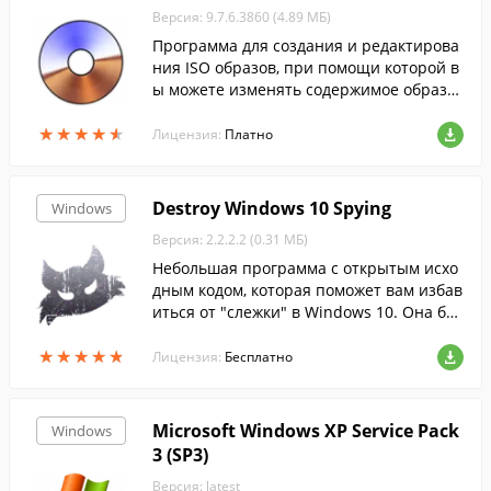
Версия: 9.7.6.3860 (4.89 МБ)
Программа для создания и редактирова
ния ISO образов, при помощи которой в
ы можете изменять содержимое образо
в, извлекать оттуда файлы или создават
★
★
★
★
★
★
★
★
★
★
ь ISO-файлы с жесткого диска.
Лицензия:
Платно
Destroy Windows 10 Spying
Windows
Версия: 2.2.2.2 (0.31 МБ)
Небольшая программа с открытым исхо
дным кодом, которая поможет вам избав
иться от "слежки" в Windows 10. Она бы
стро обнаружит и отключит все парамет
★
★
★
★
★
★
★
★
★
★
ры телеметрии, отвечающие за отслежи
Лицензия:
Бесплатно
вани...
Microsoft Windows XP Service Pack
Windows
3 (SP3)
Версия: latest