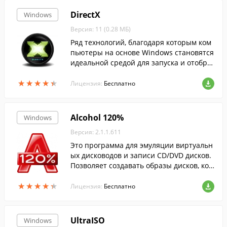
DirectX
Windows
Версия: 11 (0.28 МБ)
Ряд технологий, благодаря которым ком
пьютеры на основе Windows становятся
идеальной средой для запуска и отобра
жения приложений, богатых элементам
★
★
★
★
★
★
★
★
★
★
и мультимедиа....
Лицензия:
Бесплатно
Alcohol 120%
Windows
Версия: 2.1.1.611
Это программа для эмуляции виртуальн
ых дисководов и записи CD/DVD дисков.
Позволяет создавать образы дисков, коп
ировать информацию с диска на диск и
★
★
★
★
★
★
★
★
★
★
чистить CD-RW, DVD-RW и BD-RE диски.
Лицензия:
Бесплатно
UltraISO
Windows