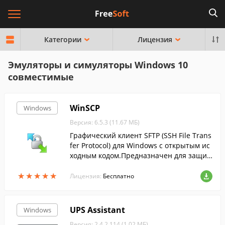
Категории
Лицензия
Эмуляторы и симуляторы Windows 10
совместимые
WinSCP
Windows
Версия: 6.5.3 (11.67 МБ)
Графический клиент SFTP (SSH File Trans
fer Protocol) для Windows с открытым ис
ходным кодом.Предназначен для защи
щённого копирования файлов между ко
★
★
★
★
★
★
★
★
★
★
мпьютером и серверами....
Лицензия:
Бесплатно
UPS Assistant
Windows
Версия: 2.4.2.114 (1.02 МБ)