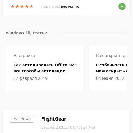
епень сжатия данных....
★
★
★
★
★
★
★
★
★
★
Лицензия:
Бесплатно
windows 10, статьи
Настройка
Как открыть файл
Как активировать Office 365:
Особенности фор
все способы активации
чем открыть фа
электронной кн
27 февраля 2019
04 июня 2022
FlightGear
Windows
Версия: 2020.3.10 (1769.24 МБ)