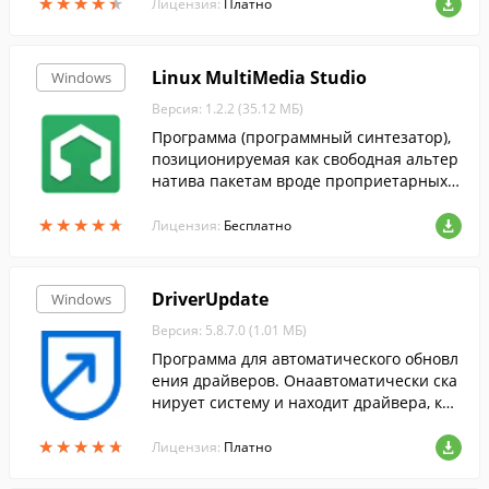
★
★
★
★
★
★
★
★
★
★
Лицензия:
Платно
Linux MultiMedia Studio
Windows
Версия: 1.2.2 (35.12 МБ)
Программа (программный синтезатор),
позиционируемая как свободная альтер
натива пакетам вроде проприетарных F
L Studio, Cubase и Logic Studio.
★
★
★
★
★
★
★
★
★
★
Лицензия:
Бесплатно
DriverUpdate
Windows
Версия: 5.8.7.0 (1.01 МБ)
Программа для автоматического обновл
ения драйверов. Онаавтоматически ска
нирует систему и находит драйвера, кот
орые необходимо обновить.
★
★
★
★
★
★
★
★
★
★
Лицензия:
Платно