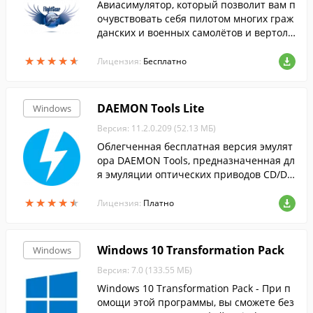
Авиасимулятор, который позволит вам п
очувствовать себя пилотом многих граж
данских и военных самолётов и вертолё
тов, совершить взлёты и посадки в аэро
★
★
★
★
★
★
★
★
★
★
порты большинства городов мира.
Лицензия:
Бесплатно
DAEMON Tools Lite
Windows
Версия: 11.2.0.209 (52.13 МБ)
Облегченная бесплатная версия эмулят
ора DAEMON Tools, предназначенная дл
я эмуляции оптических приводов CD/DV
D и BluRay дисков.
★
★
★
★
★
★
★
★
★
★
Лицензия:
Платно
Windows 10 Transformation Pack
Windows
Версия: 7.0 (133.55 МБ)
Windows 10 Transformation Pack - При п
омощи этой программы, вы сможете без