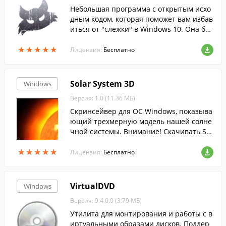
Небольшая программа с открытым исхо
дным кодом, которая поможет вам избав
иться от "слежки" в Windows 10. Она бы
стро обнаружит и отключит все парамет
★
★
★
★
★
★
★
★
★
★
ры телеметрии, отвечающие за отслежи
Лицензия:
Бесплатно
вани...
Solar System 3D
Windows
Версия: 1.0 (11.36 МБ)
Скринсейвер для ОС Windows, показыва
ющий трехмерную модель нашей солне
чной системы. Внимание! Скачивать Sol
ar System 3D у нас безопасно: Все файл
★
★
★
★
★
★
★
★
★
★
ы FreeSoft ежедневно сканируются анти
Лицензия:
Бесплатно
вирусом.
VirtualDVD
Windows
Версия: 9.4.0.0 (3.79 МБ)
Утилита для монтирования и работы с в
иртуальными образами дисков. Поддер