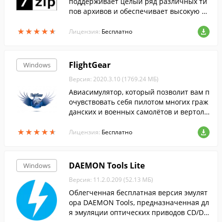
поддерживает целый ряд различных ти
пов архивов и обеспечивает высокую ст
епень сжатия данных....
★
★
★
★
★
★
★
★
★
★
Лицензия:
Бесплатно
FlightGear
Windows
Версия: 2020.3.10 (1769.24 МБ)
Авиасимулятор, который позволит вам п
очувствовать себя пилотом многих граж
данских и военных самолётов и вертолё
тов, совершить взлёты и посадки в аэро
★
★
★
★
★
★
★
★
★
★
порты большинства городов мира.
Лицензия:
Бесплатно
DAEMON Tools Lite
Windows
Версия: 11.2.0.209 (52.13 МБ)
Облегченная бесплатная версия эмулят
ора DAEMON Tools, предназначенная дл
я эмуляции оптических приводов CD/DV