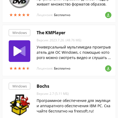
живает множество форматов образов.
★
★
★
★
★
★
★
★
★
★
Лицензия:
Бесплатно
The KMPlayer
Windows
Версия: 2023.7.26. (48.76 МБ)
Универсальный мультимедиа проигрыв
атель для ОС Windows, с помощью кото
рого можно смотреть видео и слушать м
узыку во всех популярных форматах.
★
★
★
★
★
★
★
★
★
★
Лицензия:
Бесплатно
Bochs
Windows
Версия: 2.7 (5.11 МБ)
Программное обеспечение для эмуляци
и аппаратного обеспечения IBM PC. Ска
чайте бесплатно на freesoft.ru!