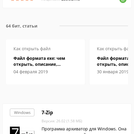
64 бит, статьи
Как открыть файл
Как открыть файл
Файл формата exe: чем
Файл формата B
открыть, описание,
открыть, описан
особенности
особенности
04 февраля 2019
30 января 2019
7-Zip
Windows
Версия: 26.02 (1.58 МБ)
Программа архиватор для Windows. Она