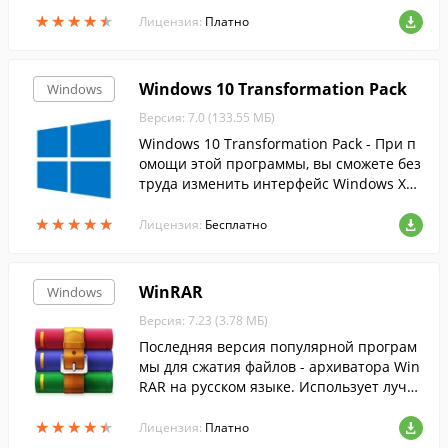
D и BluRay дисков.
★
★
★
★
★
★
★
★
★
★
Лицензия:
Платно
Windows 10 Transformation Pack
Windows
Версия: 7.0 (133.55 МБ)
Windows 10 Transformation Pack - При п
омощи этой программы, вы сможете без
труда изменить интерфейс Windows XP,
Vista, 7, 8 и 8.1 на более современный и
★
★
★
★
★
★
★
★
★
★
нтерфейс десятки.
Лицензия:
Бесплатно
WinRAR
Windows
Версия: 7.23 (3.78 МБ)
Последняя версия популярной програм
мы для сжатия файлов - архиватора Win
RAR на русском языке. Использует лучш
ие методы....
★
★
★
★
★
★
★
★
★
★
Лицензия:
Платно