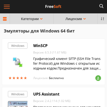
Категории
Лицензия
Эмуляторы для Windows 64 бит
WinSCP
Windows
Версия: 6.5.3 (11.67 МБ)
Графический клиент SFTP (SSH File Trans
fer Protocol) для Windows с открытым ис
ходным кодом.Предназначен для защи
щённого копирования файлов между ко
★
★
★
★
★
★
★
★
★
★
мпьютером и серверами....
Лицензия:
Бесплатно
UPS Assistant
Windows
Версия: 2.4.2.114 (1.02 МБ)