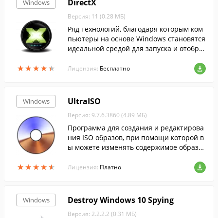
DirectX
Windows
Версия: 11 (0.28 МБ)
Ряд технологий, благодаря которым ком
пьютеры на основе Windows становятся
идеальной средой для запуска и отобра
жения приложений, богатых элементам
★
★
★
★
★
★
★
★
★
★
и мультимедиа....
Лицензия:
Бесплатно
UltraISO
Windows
Версия: 9.7.6.3860 (4.89 МБ)
Программа для создания и редактирова
ния ISO образов, при помощи которой в
ы можете изменять содержимое образо
в, извлекать оттуда файлы или создават
★
★
★
★
★
★
★
★
★
★
ь ISO-файлы с жесткого диска.
Лицензия:
Платно
Destroy Windows 10 Spying
Windows
Версия: 2.2.2.2 (0.31 МБ)