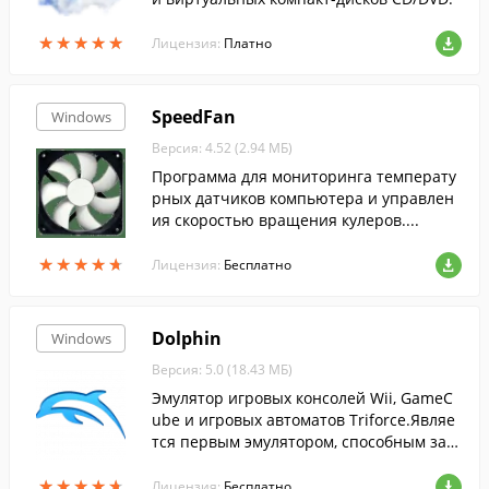
★
★
★
★
★
★
★
★
★
★
Лицензия:
Платно
SpeedFan
Windows
Версия: 4.52 (2.94 МБ)
Программа для мониторинга температу
рных датчиков компьютера и управлен
ия скоростью вращения кулеров....
★
★
★
★
★
★
★
★
★
★
Лицензия:
Бесплатно
Dolphin
Windows
Версия: 5.0 (18.43 МБ)
Эмулятор игровых консолей Wii, GameC
ube и игровых автоматов Triforce.Являе
тся первым эмулятором, способным зап
ускать коммерческие игры, выпущенны
★
★
★
★
★
★
★
★
★
★
е для платформ GameCube и Wii....
Лицензия:
Бесплатно