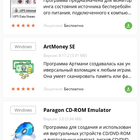
Программа предназначена для монитор
инга состояния источника бесперебойн
ого питания, подключенного к компьют
еру через USB или COM-порт и поддерж
★
★
★
★
★
★
★
★
★
★
ивающего протокол Megatec.
Лицензия:
Бесплатно
ArtMoney SE
Windows
Версия: 8.17.2 (3.91 МБ)
Программа Артмани создавалась как ун
иверсальный взломщик к любым играм.
Она умеет сканировать память или фай
лы игры для поиска каких-то определен
★
★
★
★
★
★
★
★
★
★
ных значений. Имеется поддержка русс
Лицензия:
Бесплатно
кого языка
Paragon CD-ROM Emulator
Windows
Версия: 3.0 (5.94 МБ)
Программа для создания и использован
ия виртуальных устройств CD/DVD-ROM
и виртуальных компакт-дисков CD/DVD.