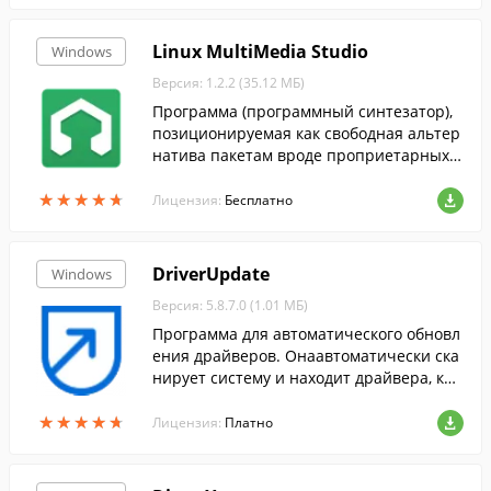
Linux MultiMedia Studio
Windows
Версия: 1.2.2 (35.12 МБ)
Программа (программный синтезатор),
позиционируемая как свободная альтер
натива пакетам вроде проприетарных F
L Studio, Cubase и Logic Studio.
★
★
★
★
★
★
★
★
★
★
Лицензия:
Бесплатно
DriverUpdate
Windows
Версия: 5.8.7.0 (1.01 МБ)
Программа для автоматического обновл
ения драйверов. Онаавтоматически ска
нирует систему и находит драйвера, кот
орые необходимо обновить.
★
★
★
★
★
★
★
★
★
★
Лицензия:
Платно