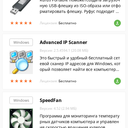
ную USB-флешку из ISO-образа или отфо
рматировать флешку. Руфус подходит дл
я 32- и 64-битной Windows и поддержив
★
★
★
★
★
★
★
★
★
★
ает русский язык.
Лицензия:
Бесплатно
Advanced IP Scanner
Windows
Версия: 2.5.4594.1 (20.08 МБ)
Это быстрый и удобный бесплатный сет
евой сканер IP адресов для Windows, кот
орый позволяет найти все компьютеры
в локальной сети и просканировать их п
★
★
★
★
★
★
★
★
★
★
орты.
Лицензия:
Бесплатно
SpeedFan
Windows
Версия: 4.52 (2.94 МБ)
Программа для мониторинга температу
рных датчиков компьютера и управлен
ия скоростью вращения кулеров....