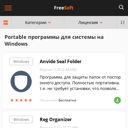
Категории
Лицензия
Portable программы для системы на
Windows
Anvide Seal Folder
Windows
Версия: 5.30 (2.44 МБ)
Программа, для защиты папок от постор
оннего доступа. Полностью портативна,
т.е. не требует установки, что позволяет
пользоваться ей на флешке.
★
★
★
★
★
★
★
★
★
★
Лицензия:
Бесплатно
Reg Organizer
Windows
Версия: 8.91 (24.11 МБ)