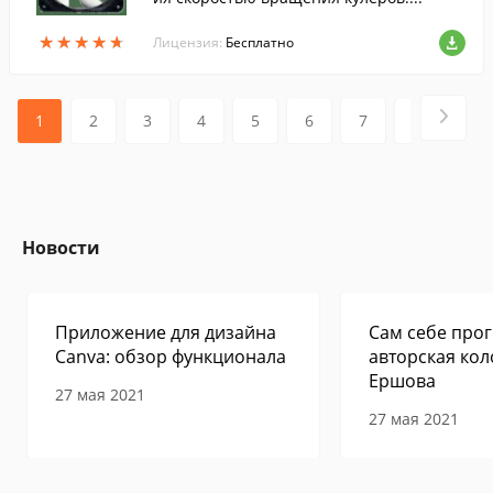
★
★
★
★
★
★
★
★
★
★
Лицензия:
Бесплатно
1
2
3
4
5
6
7
8
9
Новости
Приложение для дизайна
Сам себе прог
Canva: обзор функционала
авторская кол
Ершова
27 мая 2021
27 мая 2021