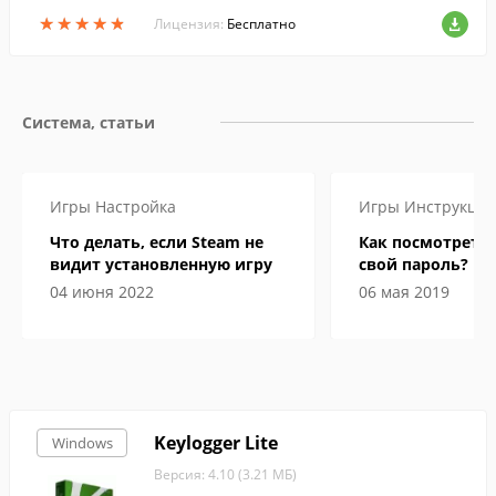
ты могут использоваться для инвентари
★
★
★
★
★
★
★
★
★
★
зации компьютеров и учета лицензий н
Лицензия:
Бесплатно
а ПО.
Система, статьи
Игры
Настройка
Игры
Инструкци
Что делать, если Steam не
Как посмотреть 
видит установленную игру
свой пароль?
04 июня 2022
06 мая 2019
Keylogger Lite
Windows
Версия: 4.10 (3.21 МБ)