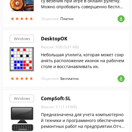
су везения при игре в онлайн рулетку.
Можно опробовать совершенно бесплат
но в течение 300 игр (выпавших чисел).
★
★
★
★
★
★
★
★
★
★
Благодаря использованию сложной сист
Лицензия:
Платно
емы ставок, сводится к минимуму вероя
тность крупного проигрыша.
DesktopOK
Windows
Версия: 9.88 (0.81 МБ)
Небольшая утилита, которая может сохр
анять расположение иконок на рабочем
столе и восстанавливать их.
★
★
★
★
★
★
★
★
★
★
Лицензия:
Бесплатно
CompSoft-SL
Windows
Версия: 3.1 (1.19 МБ)
Предназначена для учета компьютерно
й техники и программного обеспечения
ремонтных работ на предприятии.Отче