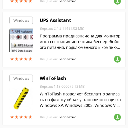
★
★
★
★
★
★
★
★
★
★
Лицензия:
Бесплатно
UPS Assistant
Windows
Версия: 2.4.2.114 (1.02 МБ)
Программа предназначена для монитор
инга состояния источника бесперебойн
ого питания, подключенного к компьют
еру через USB или COM-порт и поддерж
★
★
★
★
★
★
★
★
★
★
ивающего протокол Megatec.
Лицензия:
Бесплатно
WinToFlash
Windows
Версия: 1.13.0000 (9.13 МБ)
WinToFlash позволяет бесплатно записа
ть на флэшку образ установочного диска
Windows XP, Windows 2003, Windows Vist
a, Windows 2008, Windows 7....
★
★
★
★
★
★
★
★
★
★
Лицензия:
Бесплатно