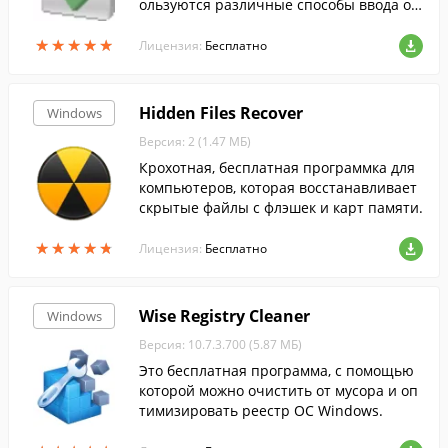
ользуются различные способы ввода от
ветов. Формируются протоколы результ
★
★
★
★
★
★
★
★
★
★
атов тестирования по заданным шаблон
Лицензия:
Бесплатно
ам.
Hidden Files Recover
Windows
Версия: 2 (1.47 МБ)
Крохотная, бесплатная программка для
компьютеров, которая восстанавливает
скрытые файлы с флэшек и карт памяти.
★
★
★
★
★
★
★
★
★
★
Лицензия:
Бесплатно
Wise Registry Cleaner
Windows
Версия: 10.7.3.700 (5.87 МБ)
Это бесплатная программа, с помощью
которой можно очистить от мусора и оп
тимизировать реестр ОС Windows.