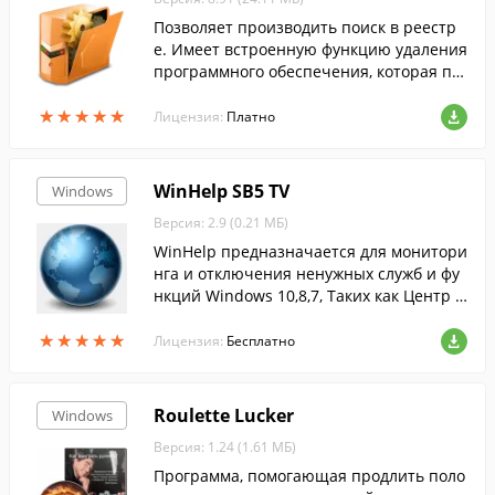
Позволяет производить поиск в реестр
е. Имеет встроенную функцию удаления
программного обеспечения, которая по
зволяет производить полное удаление п
★
★
★
★
★
★
★
★
★
★
рограмм без остатков....
Лицензия:
Платно
WinHelp SB5 TV
Windows
Версия: 2.9 (0.21 МБ)
WinHelp предназначается для монитори
нга и отключения ненужных служб и фу
нкций Windows 10,8,7, Таких как Центр о
бновления Windows или Телеметрия и м
★
★
★
★
★
★
★
★
★
★
ногих других, которые мешают нормаль
Лицензия:
Бесплатно
ной ...
Roulette Lucker
Windows
Версия: 1.24 (1.61 МБ)
Программа, помогающая продлить поло