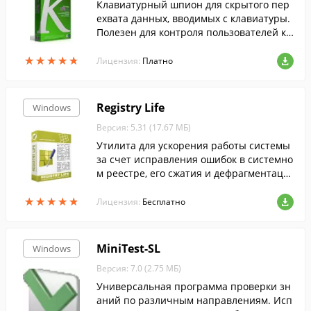
Клавиатурный шпион для скрытого пер
ехвата данных, вводимых с клавиатуры.
Полезен для контроля пользователей ко
мпьютера.
★
★
★
★
★
★
★
★
★
★
Лицензия:
Платно
Registry Life
Windows
Версия: 5.31 (17.67 МБ)
Утилита для ускорения работы системы
за счет исправления ошибок в системно
м реестре, его сжатия и дефрагментаци
ии. В отличие от похожих программ вып
★
★
★
★
★
★
★
★
★
★
олняет оптимизацию реестра до загрузк
Лицензия:
Бесплатно
и ...
MiniTest-SL
Windows
Версия: 7.0 (2.75 МБ)
Универсальная программа проверки зн
аний по различным направлениям. Исп