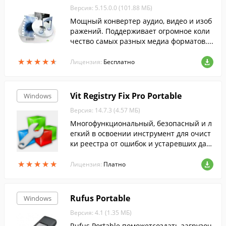
Версия: 5.15.0.0 (101.88 МБ)
Мощный конвертер аудио, видео и изоб
ражений. Поддерживает огромное коли
чество самых разных медиа форматов....
★
★
★
★
★
★
★
★
★
★
Лицензия:
Бесплатно
Vit Registry Fix Pro Portable
Windows
Версия: 14.7.3 (4.57 МБ)
Многофункциональный, безопасный и л
егкий в освоении инструмент для очист
ки реестра от ошибок и устаревших дан
ных....
★
★
★
★
★
★
★
★
★
★
Лицензия:
Платно
Rufus Portable
Windows
Версия: 4.1 (1.35 МБ)
Rufus Portable поможетсоздать загрузоч