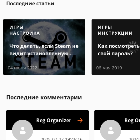
Последние статьи
ИГРЫ
ИГРЫ
НАСТРОЙКА
ИНСТРУКЦИИ
Что делать, если Steam не
Как посмотреть
видит установленную
свой пароль?
игру
04 июня 2022
06 мая 2019
Последние комментарии
Reg Organizer
Reg O
2025-07-27 19:46:16
2024-