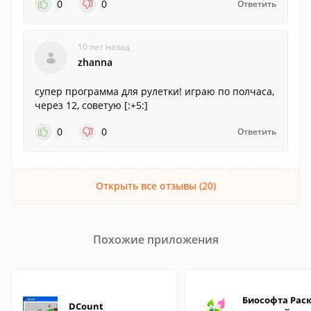
0
0
Ответить
10 лет назад
zhanna
супер программа для рулетки! играю по полчаса,
через 12, советую [:+5:]
0
0
Ответить
Открыть все отзывы (20)
Похожие приложения
Биософта Рас
DCount