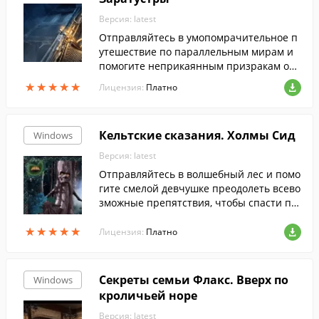
Версия: latest
Отправляйтесь в умопомрачительное п
утешествие по параллельным мирам и
помогите неприкаянным призракам обр
ести вечный покой.
★
★
★
★
★
★
★
★
★
★
Лицензия:
Платно
Кельтские cказания. Холмы Сид
Windows
Версия: latest
Отправляйтесь в волшебный лес и помо
гите смелой девчушке преодолеть всево
зможные препятствия, чтобы спасти по
хищенного брата.
★
★
★
★
★
★
★
★
★
★
Лицензия:
Платно
Секреты cемьи Флакс. Вверх по
Windows
кроличьей норе
Версия: latest