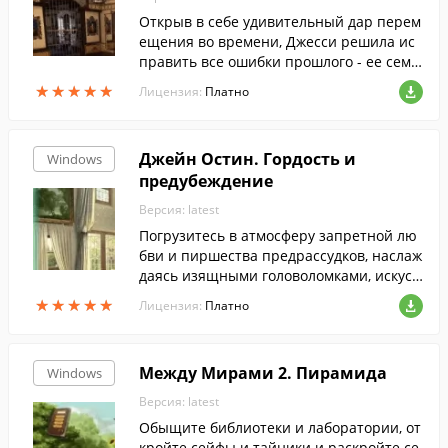
Открыв в себе удивительный дар перем
ещения во времени, Джесси решила ис
править все ошибки прошлого - ее семе
йка столько всего натворила!
★
★
★
★
★
★
★
★
★
★
Лицензия:
Платно
Джейн Остин. Гордость и
Windows
предубеждение
Версия: latest
Погрузитесь в атмосферу запретной лю
бви и пиршества предрассудков, наслаж
даясь изящными головоломками, искусн
ыми сценами поиска предметов и велик
★
★
★
★
★
★
★
★
★
★
Лицензия:
Платно
олепно воссозданным антуражем.
Между Мирами 2. Пирамида
Windows
Версия: latest
Обыщите библиотеки и лаборатории, от
кройте сейфы и тайники и раскройте се