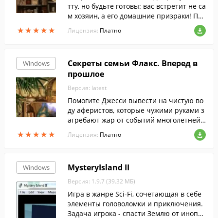
тту, но будьте готовы: вас встретит не са
м хозяин, а его домашние призраки! По
могите найти на них управу! Для этого в
★
★
★
★
★
★
★
★
★
★
Лицензия:
Платно
ам нужно проявить смекалку и к каждом
у привидению применить свой подход:
грустного призрака - угостить вином, го
Секреты семьи Флакс. Вперед в
Windows
лодного - накормить, голого - одеть. И то
прошлое
гда в старинном особняке Бэккетов про
изойдут удивительные перемены!
Версия: latest
Помогите Джесси вывести на чистую во
ду аферистов, которые чужими руками з
агребают жар от событий многолетней
давности! Вам предстоит посетить множ
★
★
★
★
★
★
★
★
★
★
Лицензия:
Платно
ество эпох и встретить величайших люд
ей планеты, но главная ваша задача - со
брать уникальный аппарат, который вос
MysteryIsland II
Windows
становит баланс времени. Чтобы справ
иться с заданием, проявите максимум н
Версия: 1.9.7 (39.32 МБ)
аблюдательности, находчивости и остор
Игра в жанре Sci-Fi, сочетающая в себе
ожности, ведь шутки со временем могут
элементы головоломки и приключения.
быть весьма опасны!
Задача игрока - спасти Землю от инопла