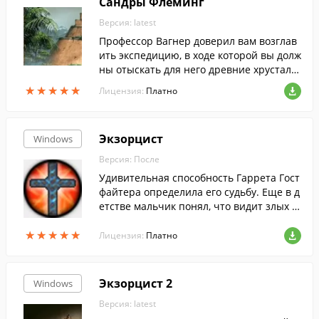
Сандры Флеминг
Версия: latest
Профессор Вагнер доверил вам возглав
ить экспедицию, в ходе которой вы долж
ны отыскать для него древние хрусталь
ные черепа.
★
★
★
★
★
★
★
★
★
★
Лицензия:
Платно
Экзорцист
Windows
Версия: После
Удивительная способность Гаррета Гост
файтера определила его судьбу. Еще в д
етстве мальчик понял, что видит злых д
ухов.
★
★
★
★
★
★
★
★
★
★
Лицензия:
Платно
Экзорцист 2
Windows
Версия: latest