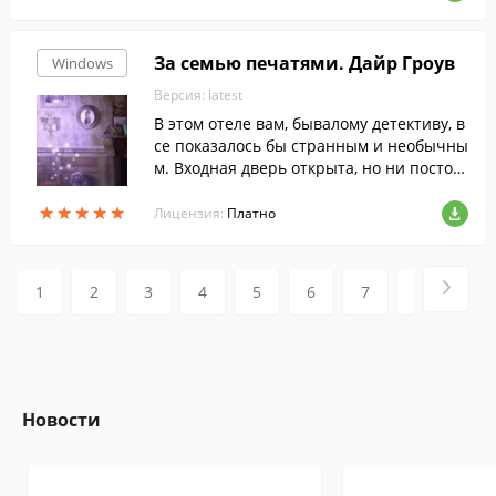
За семью печатями. Дайр Гроув
Windows
Версия: latest
В этом отеле вам, бывалому детективу, в
се показалось бы странным и необычны
м. Входная дверь открыта, но ни постоя
льцев, ни администраторов нигде не ви
★
★
★
★
★
★
★
★
★
★
дно.
Лицензия:
Платно
1
2
3
4
5
6
7
8
9
Новости