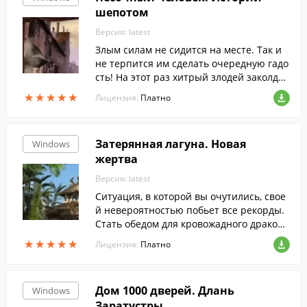
шепотом
Версия: latest
Злым силам не сидится на месте. Так и
не терпится им сделать очередную гадо
сть! На этот раз хитрый злодей заколдов
ал невинных детей и пообещал им верн
★
★
★
★
★
★
★
★
★
★
Лицензия:
Платно
уть прежние радости жизни, если они в
ыполнят его коварные задания.
Затерянная лагуна. Новая
Windows
жертва
Версия: latest
Ситуация, в которой вы очутились, свое
й невероятностью побьет все рекорды.
Стать обедом для кровожадного дракона
на диком острове - такого вам и в страш
★
★
★
★
★
★
★
★
★
★
Лицензия:
Платно
ном сне не снилось!
Дом 1000 дверей. Длань
Windows
Заратустры