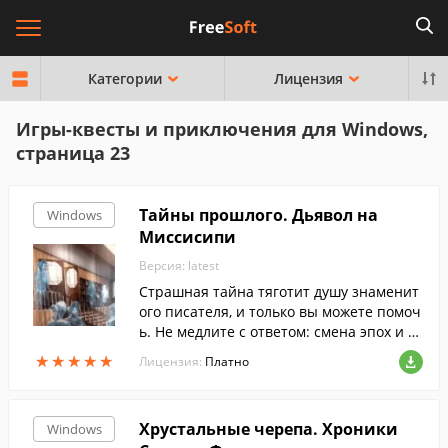
Категории
Лицензия
Игры-квесты и приключения для Windows,
страница 23
Тайны прошлого. Дьявол на
Windows
Миссисипи
Версия: latest
Страшная тайна тяготит душу знаменит
ого писателя, и только вы можете помоч
ь. Не медлите с ответом: смена эпох и в
ремени - поистине увлекательное путе
★
★
★
★
★
★
★
★
★
★
Лицензия:
Платно
шествие!
Хрустальные черепа. Хроники
Windows