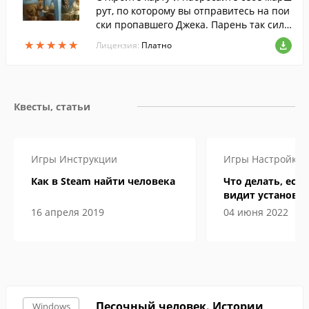
рут, по которому вы отправитесь на пои
ски пропавшего Джека. Парень так силь
но любит приключения, что забыл изве
★
★
★
★
★
★
★
★
★
★
Лицензия:
Платно
стить родственников о своей очередной
идее.
Квесты, статьи
Игры
Инструкции
Игры
Настройка
Как в Steam найти человека
Что делать, если
видит установл
16 апреля 2019
04 июня 2022
Песочный человек. Истории
Windows