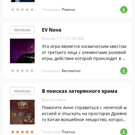
нетных захватчиков.
★
★
★
★
★
★
★
★
★
★
Лицензия:
Платно
EV Nova
Windows
Версия: 1.1.1 (72.26 МБ)
Эта игра является космическим квестом
от третьего лица с элементами ролевой
игры, действие которой происходит в да
лёком будущём.
★
★
★
★
★
★
★
★
★
★
Лицензия:
Бесплатно
В поисках затерянного храма
Windows
Версия: latest
Помогите Анне справиться с нелегкой м
иссией и отыскать на просторах Древне
го Китая волшебное лекарство, которое
поможет снять проклятие с ее дедушки.
★
★
★
★
★
★
★
★
★
★
Лицензия:
Платно