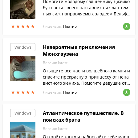
Помогите молодому священнику Джейко
бу спасти своего наставника из лап тем
ных сил, направляемых злодеем Бельфе
гором.
★
★
★
★
★
★
★
★
★
★
Лицензия:
Платно
Невероятные приключения
Windows
Мюнхгаузена
Версия: latest
Отыщите все части волшебного камня и
спасите прекрасную принцессу от нена
вистного жениха. Помогите девушке отп
равить письмо обворожительному баро
★
★
★
★
★
★
★
★
★
★
Лицензия:
Платно
ну и призвать его на помощь.
Атлантическое путешествие. В
Windows
поисках брата
Версия: latest
Откройте карту и набросайте себе марш