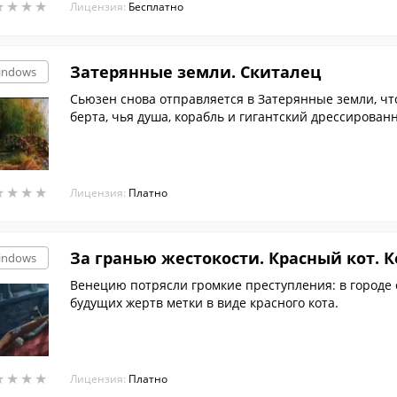
★
★
★
★
★
★
★
★
Лицензия:
Бесплатно
Затерянные земли. Скиталец
indows
Сьюзен снова отправляется в Затерянные земли, чт
берта, чья душа, корабль и гигантский дрессирован
ая своим появлением невероятные природные ката
★
★
★
★
★
★
★
★
Лицензия:
Платно
За гранью жестокости. Красный кот.
indows
Венецию потрясли громкие преступления: в городе 
будущих жертв метки в виде красного кота.
★
★
★
★
★
★
★
★
Лицензия:
Платно