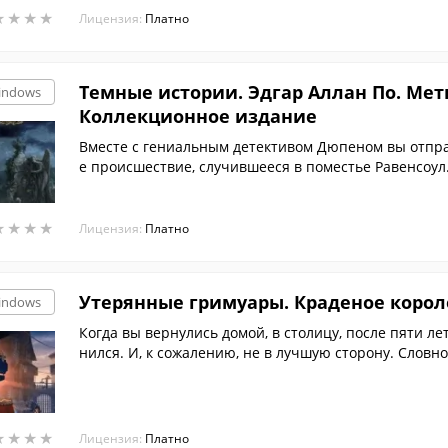
★
★
★
★
★
★
★
★
Лицензия:
Платно
Темные истории. Эдгар Аллан По. Ме
indows
Коллекционное издание
Вместе с гениальным детективом Дюпеном вы отпра
е происшествие, случившееся в поместье Равенсоул
★
★
★
★
★
★
★
★
Лицензия:
Платно
Утерянные гримуары. Краденое корол
indows
Когда вы вернулись домой, в столицу, после пяти л
нился. И, к сожалению, не в лучшую сторону. Словн
★
★
★
★
★
★
★
★
Лицензия:
Платно