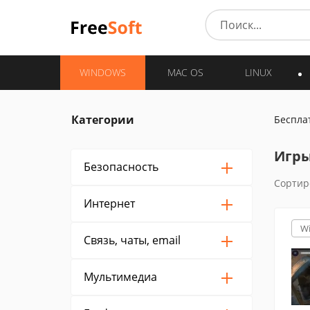
WINDOWS
MAC OS
LINUX
Категории
Беспла
Игры
Безопасность
Сортир
Интернет
W
Связь, чаты, email
Мультимедиа