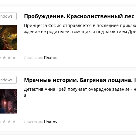
Пробуждение. Краснолиственный лес
indows
Принцесса София отправляется в последнее приклю
ждение ее родителей, томящихся под заклятием Др
★
★
★
★
★
★
★
★
Лицензия:
Платно
Мрачные истории. Багряная лощина.
indows
Детектив Анна Грей получает очередное задание -
а.
★
★
★
★
★
★
★
★
Лицензия:
Платно