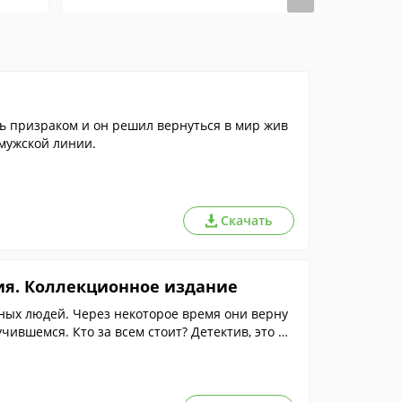
ь призраком и он решил вернуться в мир жив
 мужской линии.
Скачать
ия. Коллекционное издание
ных людей. Через некоторое время они верну
чившемся. Кто за всем стоит? Детектив, это ва
жим: "Обычный", "Экспертный", "Сложный" ил
самостоятельно, - и приступайте к игре. Вас ж
луэтам и увлекательные мини-игры.