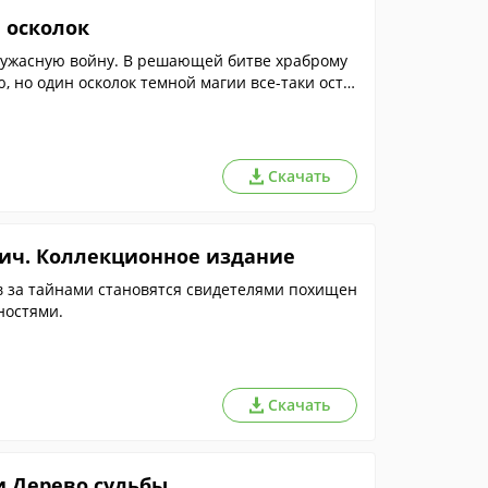
 осколок
а ужасную войну. В решающей битве храброму
 но один осколок темной магии все-таки оста
Скачать
вич. Коллекционное издание
в за тайнами становятся свидетелями похищен
ностями.
Скачать
и Дерево судьбы.