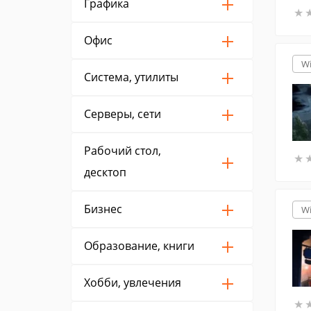
Графика
★
★
Офис
W
Система, утилиты
Серверы, сети
Рабочий стол,
★
★
десктоп
Бизнес
W
Образование, книги
Хобби, увлечения
★
★