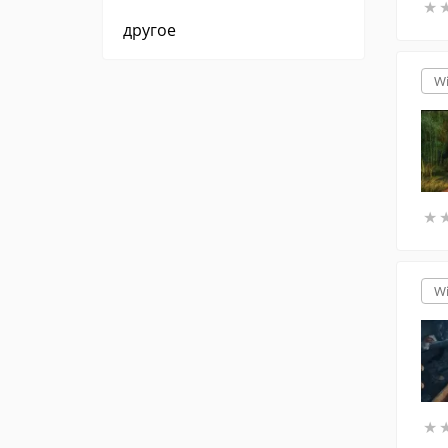
★
★
другое
W
★
★
W
★
★