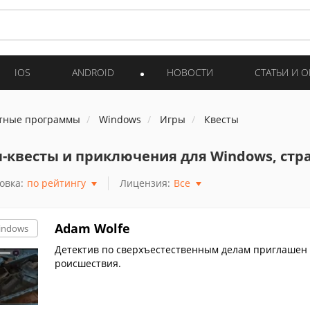
IOS
ANDROID
НОВОСТИ
СТАТЬИ И 
тные программы
Windows
Игры
Квесты
-квесты и приключения для Windows, стр
овка:
по рейтингу
Лицензия:
Все
Adam Wolfe
indows
Детектив по сверхъестественным делам приглашен 
роисшествия.