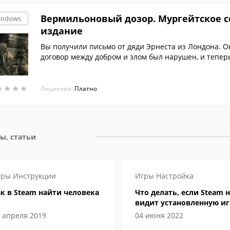
Вермильоновый дозор. Мургейтское 
indows
издание
Вы получили письмо от дяди Эрнеста из Лондона. Он
договор между добром и злом был нарушен, и тепер
а, круша все на своем пути.
★
★
★
★
★
★
★
★
Лицензия:
Платно
ы, статьи
гры
Инструкции
Игры
Настройка
к в Steam найти человека
Что делать, если Steam н
видит установленную иг
 апреля 2019
04 июня 2022