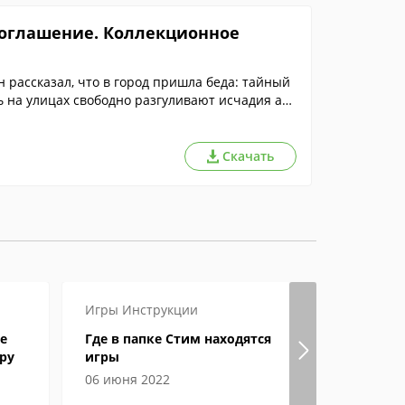
соглашение. Коллекционное
 рассказал, что в город пришла беда: тайный
ь на улицах свободно разгуливают исчадия ад
Скачать
Игры
Инструкции
Игры
Инст
е
Где в папке Стим находятся
Как в Ste
ру
игры
и ник?
06 июня 2022
29 апреля