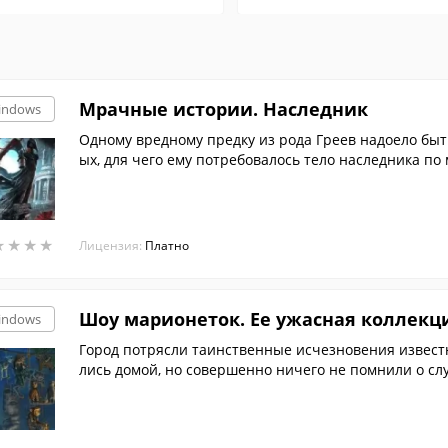
Мрачные истории. Наследник
indows
Одному вредному предку из рода Греев надоело быт
ых, для чего ему потребовалось тело наследника по
★
★
★
★
★
★
★
★
Лицензия:
Платно
Шоу марионеток. Ее ужасная коллекц
indows
Город потрясли таинственные исчезновения извест
лись домой, но совершенно ничего не помнили о слу
м и предстоит выяснить! Выбирайте комфортный ре
и "Пользовательский", каждый из них настраивается 
дут головоломки, поиск предметов по списку или си