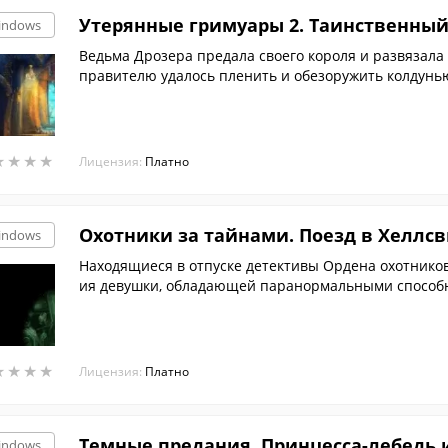
Утерянные гримуары 2. Таинственный
indows
Ведьма Дрозера предала своего короля и развязал
правителю удалось пленить и обезоружить колдунью,
лся.
★
★
★
★
★
★
★
★
Лицензия:
Платно
Охотники за тайнами. Поезд в Хеллс
indows
Находящиеся в отпуске детективы Ордена охотнико
ия девушки, обладающей паранормальными способ
★
★
★
★
★
★
★
★
Лицензия:
Платно
Темные предания. Принцесса-лебедь 
indows