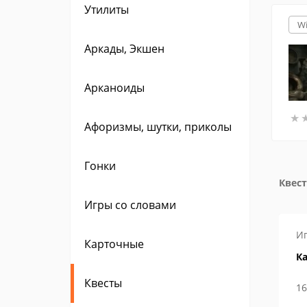
Утилиты
W
Аркады, Экшен
Арканоиды
★
★
Афоризмы, шутки, приколы
Гонки
Квест
Игры со словами
Игры
Инструкции
И
Карточные
м находятся
Как в Steam сменить логин
Ка
и ник?
Квесты
29 апреля 2019
16