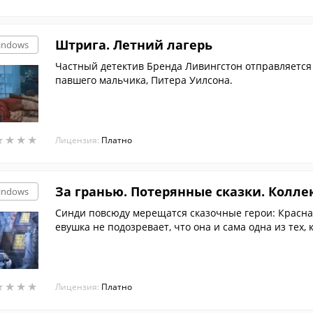
Штрига. Летний лагерь
indows
Частный детектив Бренда Ливингстон отправляется 
павшего мальчика, Питера Уилсона.
★
★
★
★
★
★
★
★
Лицензия:
Платно
За гранью. Потерянные сказки. Колл
indows
Синди повсюду мерещатся сказочные герои: Красная 
евушка не подозревает, что она и сама одна из тех,
ычных людей.
★
★
★
★
★
★
★
★
Лицензия:
Платно