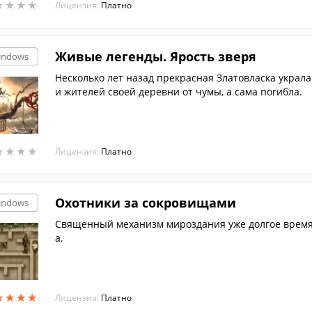
★
★
★
★
★
★
★
★
Лицензия:
Платно
Живые легенды. Ярость зверя
indows
Несколько лет назад прекрасная Златовласка украл
и жителей своей деревни от чумы, а сама погибла.
★
★
★
★
★
★
★
★
Лицензия:
Платно
Охотники за сокровищами
indows
Священный механизм мироздания уже долгое время 
а.
★
★
★
★
★
★
★
★
Лицензия:
Платно