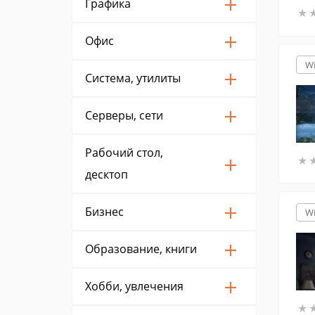
Графика
★
★
Офис
W
Система, утилиты
Серверы, сети
Рабочий стол,
★
★
десктоп
Бизнес
W
Образование, книги
Хобби, увлечения
★
★