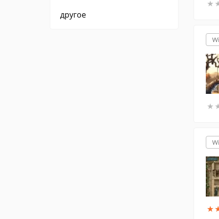
★
★
другое
W
★
★
W
★
★