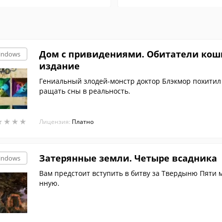
Дом с привидениями. Обитатели кош
indows
издание
Гениальный злодей-монстр доктор Блэкмор похитил
ращать сны в реальность.
★
★
★
★
★
★
★
★
Лицензия:
Платно
Затерянные земли. Четыре всадника
indows
Вам предстоит вступить в битву за Твердыню Пяти м
нную.