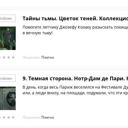
Тайны тьмы. Цветок теней. Коллекци
indows
Помогите летчику Джозефу Колаку разыскать похищ
в вечную тьму!
★
★
★
★
★
★
★
★
Лицензия:
Платно
9. Темная сторона. Нотр-Дам де Пари
indows
В день, когда весь Париж веселился на Фестивале Д
или, а люди внизу, на площади, подумали, что эти к
★
★
★
★
★
★
★
★
Лицензия:
Платно