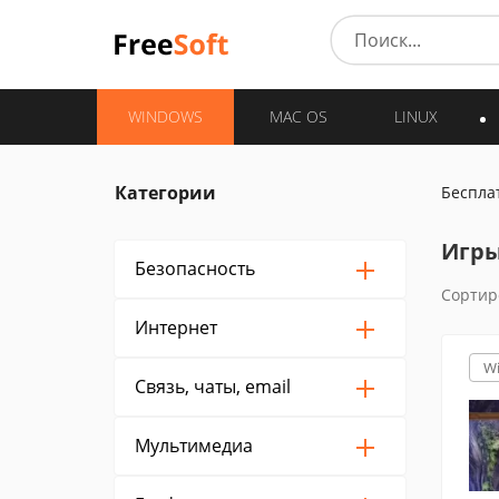
WINDOWS
MAC OS
LINUX
Категории
Беспла
Игры
Безопасность
Сортир
Интернет
W
Связь, чаты, email
Мультимедиа