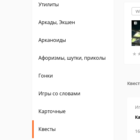
Утилиты
W
Аркады, Экшен
Арканоиды
★
★
Афоризмы, шутки, приколы
Гонки
Квест
Игры со словами
Игры
Инструкции
И
Карточные
м находятся
Как в Steam сменить логин
Ка
и ник?
Квесты
29 апреля 2019
16