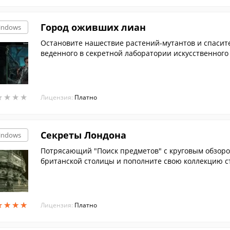
Город оживших лиан
indows
Остановите нашествие растений-мутантов и спасите
веденного в секретной лаборатории искусственног
дениями в городе!
★
★
★
★
★
★
★
★
Лицензия:
Платно
Секреты Лондона
indows
Потрясающий "Поиск предметов" с круговым обзоро
британской столицы и пополните свою коллекцию ст
★
★
★
★
★
★
★
★
Лицензия:
Платно