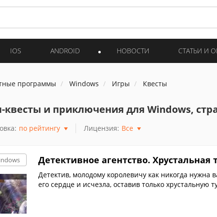
IOS
ANDROID
НОВОСТИ
СТАТЬИ И 
тные программы
Windows
Игры
Квесты
-квесты и приключения для Windows, стр
овка:
по рейтингу
Лицензия:
Все
Детективное агентство. Хрустальная 
indows
Детектив, молодому королевичу как никогда нужна 
его сердце и исчезла, оставив только хрустальную т
отправляйтесь на место событий - в чудесное корол
тавляйте предметы на свои места на локациях. Вас
овершенно неожиданные повороты в деле!