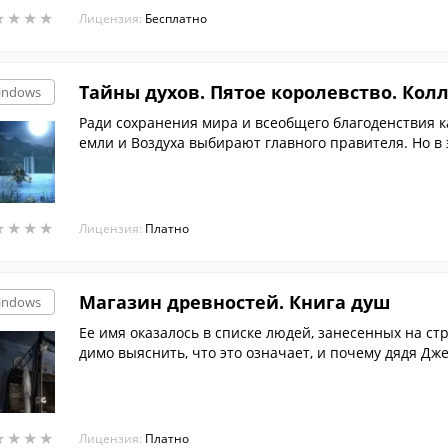
★
★
★
★
★
★
★
★
Лицензия:
Бесплатно
Тайны духов. Пятое королевство. Ко
indows
Ради сохранения мира и всеобщего благоденствия ка
емли и Воздуха выбирают главного правителя. Но в
силы...
★
★
★
★
★
★
★
★
Лицензия:
Платно
Магазин древностей. Книга душ
indows
Ее имя оказалось в списке людей, занесенных на ст
димо выяснить, что это означает, и почему дядя Дже
не способен противостоять этой магии.
★
★
★
★
★
★
★
★
Лицензия:
Платно