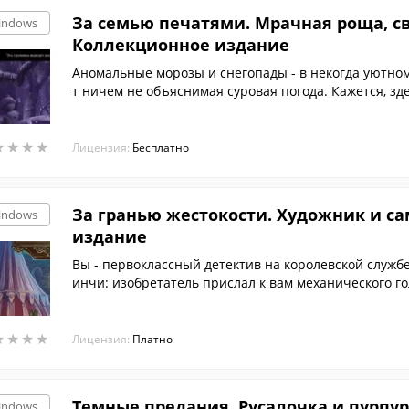
За семью печатями. Мрачная роща, с
indows
Коллекционное издание
Аномальные морозы и снегопады - в некогда уютном
т ничем не объяснимая суровая погода. Кажется, зд
★
★
★
★
★
★
★
★
Лицензия:
Бесплатно
За гранью жестокости. Художник и с
indows
издание
Вы - первоклассный детектив на королевской служб
инчи: изобретатель прислал к вам механического го
тправлялись во Флоренцию.
★
★
★
★
★
★
★
★
Лицензия:
Платно
Темные предания. Русалочка и пурпу
indows