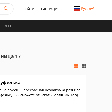
Русский
ВОЙТИ
|
РЕГИСТРАЦИЯ
ОБЗОРЫ
аница 17
туфелька
ваша помощь: прекрасная незнакомка разбила
уфельку. Вы сможете отыскать беглянку? Тогда
евство, решайте головоломные задачки и расс
 ждут новые улики, настоящие приключения и с