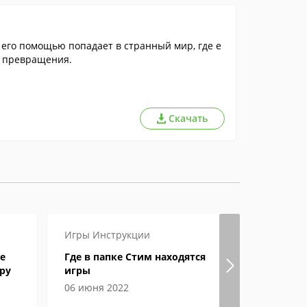
 его помощью попадает в странный мир, где е
и превращения.
Скачать
Игры
Инструкции
Игры
Инст
е
Где в папке Стим находятся
Как в Ste
ру
игры
и ник?
06 июня 2022
29 апреля