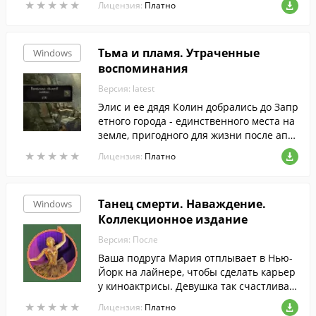
★
★
★
★
★
★
★
★
★
★
Лицензия:
Платно
Тьма и пламя. Утраченные
Windows
воспоминания
Версия: latest
Элис и ее дядя Колин добрались до Запр
етного города - единственного места на
земле, пригодного для жизни после апок
алипсиса.
★
★
★
★
★
★
★
★
★
★
Лицензия:
Платно
Танец смерти. Наваждение.
Windows
Коллекционное издание
Версия: После
Ваша подруга Мария отплывает в Нью-
Йорк на лайнере, чтобы сделать карьер
у киноактрисы. Девушка так счастлива,
что от волнения забыла в карете сумочк
★
★
★
★
★
★
★
★
★
★
Лицензия:
Платно
у с паспортом!