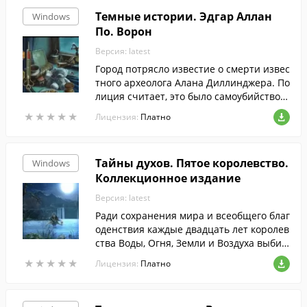
Темные истории. Эдгар Аллан
Windows
По. Ворон
Версия: latest
Город потрясло известие о смерти извес
тного археолога Алана Диллинджера. По
лиция считает, это было самоубийство и
мотивом стала безответная любовь к Ле
★
★
★
★
★
★
★
★
★
★
Лицензия:
Платно
нор, которой мужчина оставил свое пос
леднее письмо.
Тайны духов. Пятое королевство.
Windows
Коллекционное издание
Версия: latest
Ради сохранения мира и всеобщего благ
оденствия каждые двадцать лет королев
ства Воды, Огня, Земли и Воздуха выбир
ают главного правителя. Но в этот раз в
★
★
★
★
★
★
★
★
★
★
Лицензия:
Платно
коронацию хотят вмешаться темные си
лы...