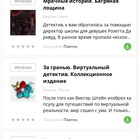
Мрачные истории. Багряная
Windows
лощина
Версия: latest
Детектив, к вам обратилась за помощью
директор школы для девушек Розетта Да
рквуд. В разное время пропали несколь
ко учениц, и все эти истории объединяе
★
★
★
★
★
★
★
★
★
★
Лицензия:
Платно
т одно имя - Дориан Блэк.
За гранью. Виртуальный
Windows
детектив. Коллекционное
издание
Версия: После
После того как Виктор Штейн изобрел ка
псулу для путешествий по виртуальной
реальности, мир сошел с ума. И только в
ы понимали, что не все так радужно, как
★
★
★
★
★
★
★
★
★
★
Лицензия:
Платно
кажется.