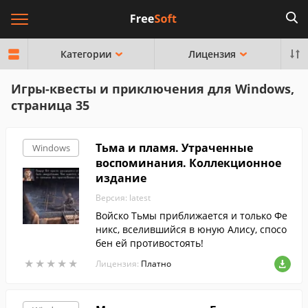
Категории
Лицензия
Игры-квесты и приключения для Windows,
страница 35
Тьма и пламя. Утраченные
Windows
воспоминания. Коллекционное
издание
Версия: latest
Войско Тьмы приближается и только Фе
никс, вселившийся в юную Алису, спосо
бен ей противостоять!
★
★
★
★
★
★
★
★
★
★
Лицензия:
Платно