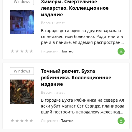
Химеры. Смертельное
Windows
лекарство. Коллекционное
издание
Версия: latest
В городе дети один за другим заражают
ся неизвестной болезнью. Родители и в
рачи в панике, эпидемия распространя
ется со скоростью света, а причины ее д
★
★
★
★
★
★
★
★
★
★
Лицензия:
Платно
о сих пор не выявлены.
Точный расчет. Бухта
Windows
рябинника. Коллекционное
издание
Версия: latest
В городке Бухта Рябинника на севере Ал
яски убит магнат Сэт Сэвидж, планирова
вший построить неподалеку железнодо
рожный тоннель вместо старой шахты з
★
★
★
★
★
★
★
★
★
★
Лицензия:
Платно
олотоискателей.