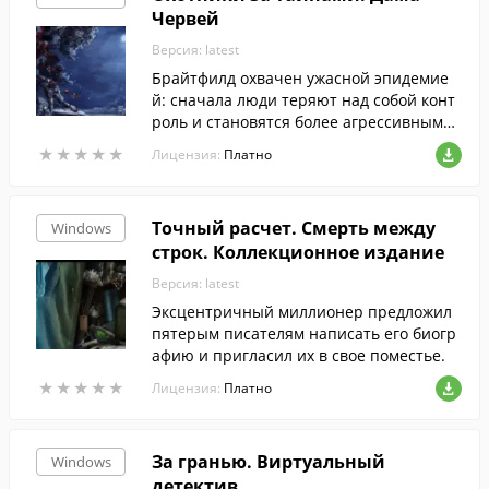
Червей
Версия: latest
Брайтфилд охвачен ужасной эпидемие
й: сначала люди теряют над собой конт
роль и становятся более агрессивными,
а затем превращаются в монстров.
★
★
★
★
★
★
★
★
★
★
Лицензия:
Платно
Точный расчет. Смерть между
Windows
строк. Коллекционное издание
Версия: latest
Эксцентричный миллионер предложил
пятерым писателям написать его биогр
афию и пригласил их в свое поместье.
★
★
★
★
★
★
★
★
★
★
Лицензия:
Платно
За гранью. Виртуальный
Windows
детектив