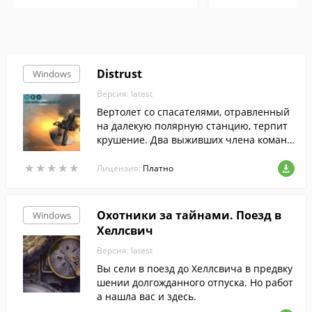
Distrust
Windows
Версия: latest
Вертолет со спасателями, отравленный
на далекую полярную станцию, терпит
крушение. Два выживших члена команд
ы пытаются сохранить жизнь посреди л
★
★
★
★
★
★
★
★
★
★
едяной стужи и выяснить природу загад
Лицензия:
Платно
очных аномальных явлений, которые оп
устошили станцию.
Охотники за тайнами. Поезд в
Windows
Хеллсвич
Версия: latest
Вы сели в поезд до Хеллсвича в предвку
шении долгожданного отпуска. Но работ
а нашла вас и здесь.