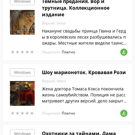
Темные предания. Вор и
Windows
трутница. Коллекционное
издание
Версия: latest
Накануне свадьбы принца Гвина и Герд
ы в королевских лесах разбушевались п
ожары. Местные жители видели таинст
венного поджигателя, но поймать его ни
★
★
★
★
★
★
★
★
★
★
Лицензия:
Платно
кому не удалось.
Шоу марионеток. Кровавая Рози
Windows
Версия: latest
Жена доктора Томаса Кокса покончила
жизнь самоубийством. Полиция не расс
матривает других версий, дело закрыто,
но сам доктор уверен, что все не так, как
★
★
★
★
★
★
★
★
★
★
кажется.
Лицензия:
Платно
Охотники за тайнами. Дама
Windows