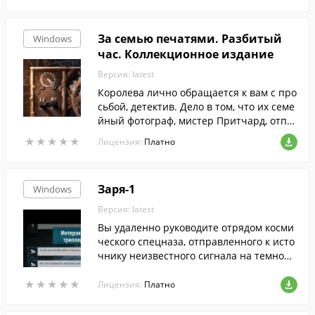
За семью печатями. Разбитый
Windows
час. Коллекционное издание
Версия: latest
Королева лично обращается к вам с про
сьбой, детектив. Дело в том, что их семе
йный фотограф, мистер Притчард, отпр
авился в Шотландию за новыми снимка
★
★
★
★
★
★
★
★
★
★
Лицензия:
Платно
ми, остановился в пансионате Хаксли и
с тех пор от него нет никаких известий.
Заря-1
Windows
Версия: latest
Вы удаленно руководите отрядом косми
ческого спецназа, отправленного к исто
чнику неизвестного сигнала на темной
стороне Луны.
★
★
★
★
★
★
★
★
★
★
Лицензия:
Платно