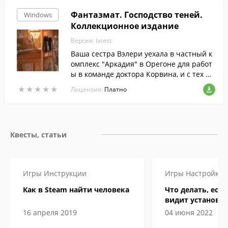
Фантазмат. Господство теней.
Windows
Коллекционное издание
Версия: latest
Ваша сестра Вэлери уехала в частный к
омплекс "Аркадия" в Орегоне для работ
ы в команде доктора Корвина, и с тех по
р о ней ничего не слышно.
★
★
★
★
★
★
★
★
★
★
Лицензия:
Платно
Квесты, статьи
Игры
Инструкции
Игры
Настройка
Как в Steam найти человека
Что делать, если
видит установл
16 апреля 2019
04 июня 2022