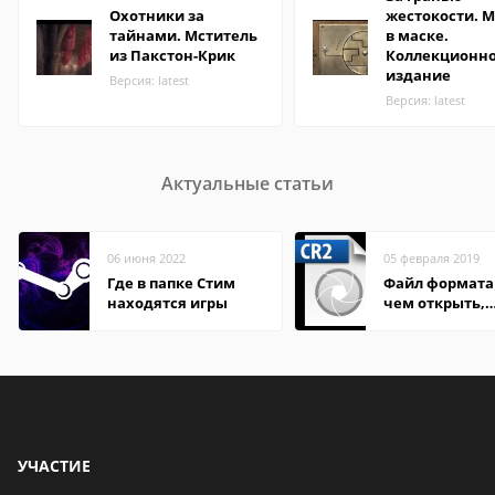
Охотники за
жестокости. 
тайнами. Мститель
в маске.
из Пакстон-Крик
Коллекционн
издание
Версия: latest
Версия: latest
Актуальные статьи
06 июня 2022
05 февраля 2019
Где в папке Стим
Файл формата 
находятся игры
чем открыть,
описание,
особенности
УЧАСТИЕ