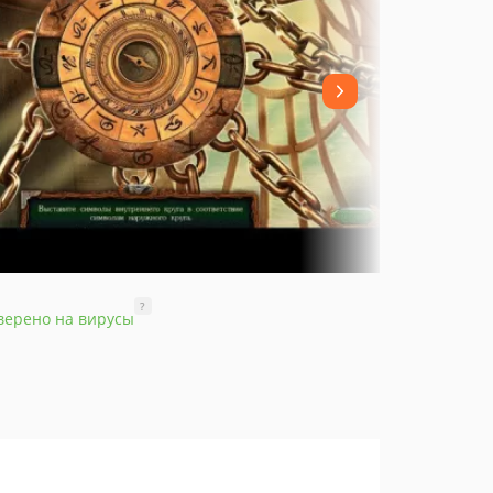
?
верено на вирусы