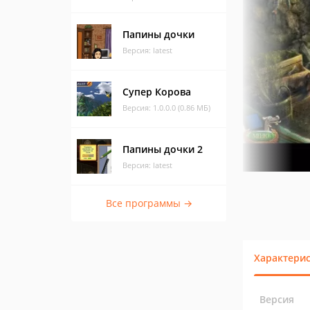
Папины дочки
Версия: latest
Супер Корова
Версия: 1.0.0.0 (0.86 МБ)
Папины дочки 2
Версия: latest
Все программы →
Характери
Версия