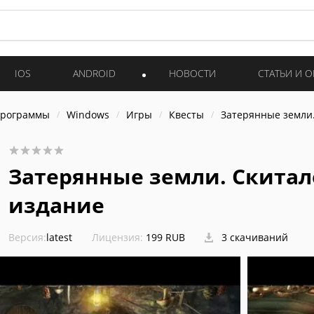
IOS
ANDROID
НОВОСТИ
СТАТЬИ И 
программы
Windows
Игры
Квесты
Затерянные земли.
Затерянные земли. Скитал
издание
Версия:
latest
Лицензия:
199 RUB
3 скачиваний