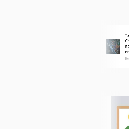
Т
С
К
и
Ве