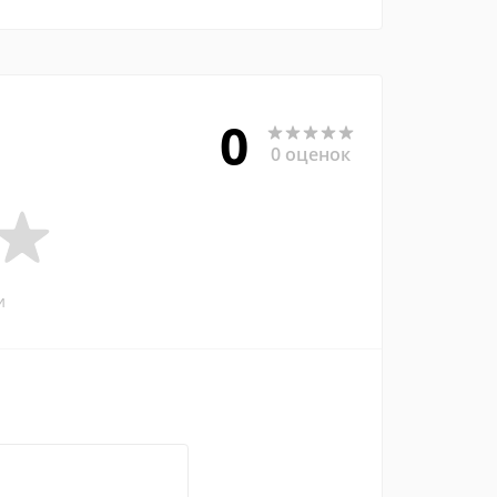
0
0 оценок
и