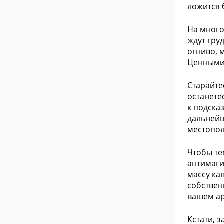
ложится 
На много
ждут гру
огниво, 
Ценными 
Старайте
останете
к подска
дальнейш
местопол
Чтобы те
антимаги
массу ка
собствен
вашем ар
Кстати, 