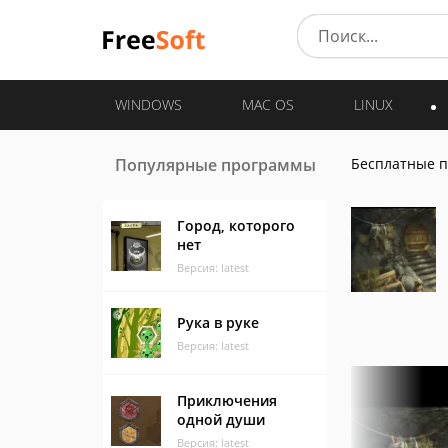
WINDOWS
MAC OS
LINUX
Популярные программы
Бесплатные 
Город, которого
нет
Версия: latest
Рука в руке
Версия: latest
Приключения
одной души
Версия: latest