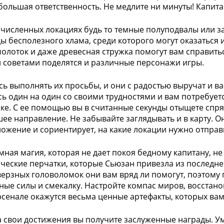
большая ответственность. Не медлите ни минуты! Капит
численных локациях будь то темные полуподвалы или
ды бесполезного хлама, среди которого могут оказаться
молоток и даже древесная стружка помогут вам справить
советами поделятся и различные персонажи игры.
сь выполнять их просьбы, и они с радостью выручат и ва
сь один на один со своими трудностями и вам потребуе
зке. С ее помощью вы в считанные секунды отыщете спр
ее направление. Не забывайте заглядывать и в карту. О
ожение и сориентирует, на какие локации нужно отправ
мная магия, которая не дает покоя бедному капитану, не 
ческие перчатки, которые Сьюзан привезла из последне
верзных головоломок они вам вряд ли помогут, поэтому
ные силы и смекалку. Настройте компас миров, восстано
сенале окажутся весьма ценные артефакты, которых вам 
за свои достижения вы получите заслуженные награды. Умн