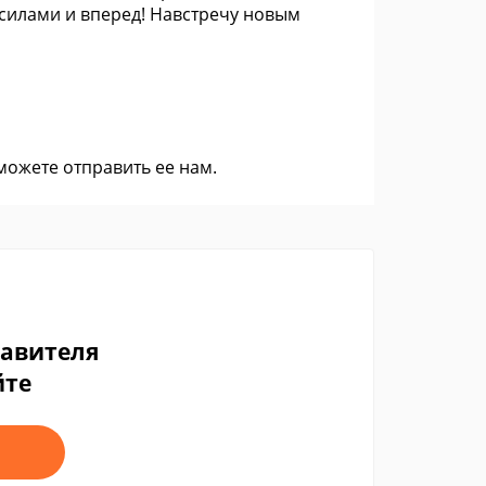
 силами и вперед! Навстречу новым
 можете
отправить ее нам
.
тавителя
йте