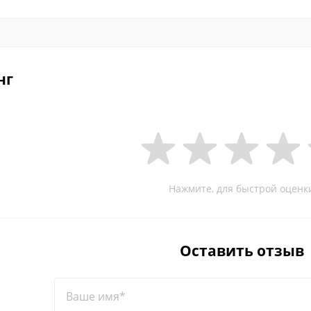
нг
Нажмите, для быстрой оценк
Оставить отзыв
Ваше имя*