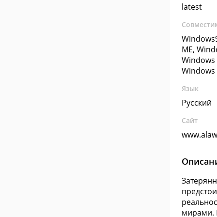
latest
Совмести
Windows9
ME, Wind
Windows 
Windows 
Язык
Русский
Сайт
www.alaw
Описан
Затерянн
предстои
реальнос
мирами. 