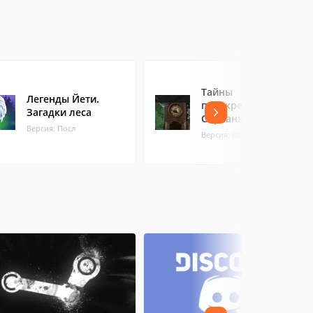
Тайны
Легенды Йети.
перекрестка.
Загадки леса
Сорванная сделка
Версия: Посл
Версия: latest