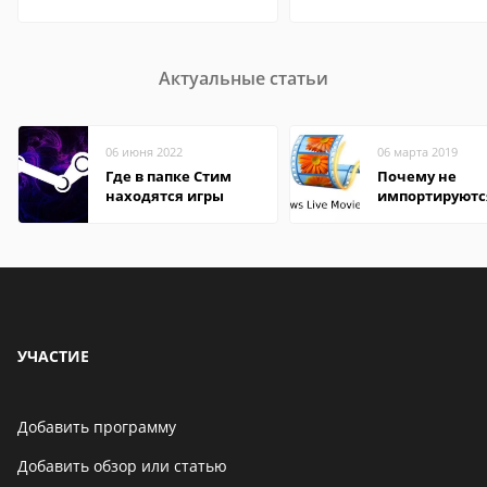
Актуальные статьи
06 июня 2022
06 марта 2019
Где в папке Стим
Почему не
находятся игры
импортируютс
файлы в Wind
Movie Maker
УЧАСТИЕ
Добавить программу
Добавить обзор или статью