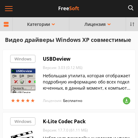
Категории
Лицензия
Видео драйверы Windows XP совместимые
USBDeview
Windows
Версия: 3.03 (0.12 МБ)
Небольшая утилита, которая отображает
подробную информацию обо всех подкл
юченных, в данный момент, к компьюте
ру USB-устройствах.
★
★
★
★
★
★
★
★
★
★
Лицензия:
Бесплатно
K-Lite Codec Pack
Windows
Версия: 17.7.0 (61.11 МБ)