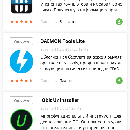
мпонентах компьютера и их характерис
тиках. Полученную информацию програ
мма позволяет формировать в отчеты X
★
★
★
★
★
★
★
★
★
★
ML и HTML.
Лицензия:
Бесплатно
DAEMON Tools Lite
Windows
Версия: 11.2.0.209 (52.13 МБ)
Облегченная бесплатная версия эмулят
ора DAEMON Tools, предназначенная дл
я эмуляции оптических приводов CD/DV
D и BluRay дисков.
★
★
★
★
★
★
★
★
★
★
Лицензия:
Платно
IObit Uninstaller
Windows
Версия: 11.6.0 (24.39 МБ)
Многофункциональный инструмент для
деинсталляции ПО. Он полностью удаля
ет нежелательные и устаревшие програ