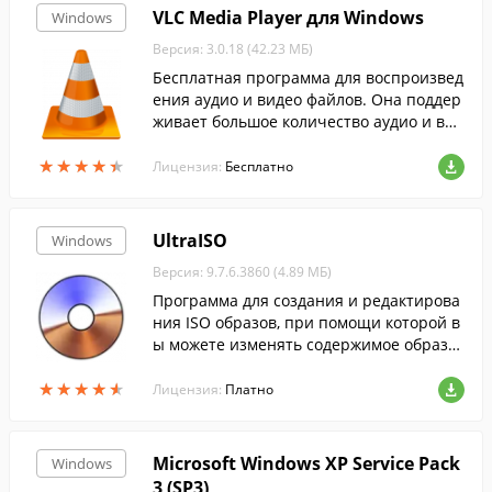
VLC Media Player для Windows
Windows
Версия: 3.0.18 (42.23 МБ)
Бесплатная программа для воспроизвед
ения аудио и видео файлов. Она поддер
живает большое количество аудио и вид
ео форматов.
★
★
★
★
★
★
★
★
★
★
Лицензия:
Бесплатно
UltraISO
Windows
Версия: 9.7.6.3860 (4.89 МБ)
Программа для создания и редактирова
ния ISO образов, при помощи которой в
ы можете изменять содержимое образо
в, извлекать оттуда файлы или создават
★
★
★
★
★
★
★
★
★
★
ь ISO-файлы с жесткого диска.
Лицензия:
Платно
Microsoft Windows XP Service Pack
Windows
3 (SP3)