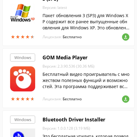
Версия: latest
Пакет обновления 3 (SP3) для Windows X
P содержит все ранее выпущенные обн
овления для Windows XP. Это обновлени
е также включает несколько новых функ
★
★
★
★
★
★
★
★
★
★
Лицензия:
Бесплатно
ций, которые не вносят значительных и
зме...
GOM Media Player
Windows
Версия: 2.3.90.536 (30.36 МБ)
Бесплатный видео проигрыватель с мно
жеством полезных функций и возможно
стей. Эта программа поддерживает все
популярные медиа форматы и обеспечи
★
★
★
★
★
★
★
★
★
★
вает отличное качество видео, и не тре
Лицензия:
Бесплатно
бует у...
Bluetooth Driver Installer
Windows
Версия: 1.0.0.128 (3.19 МБ)
Это бесплатная утилита, которая позвол