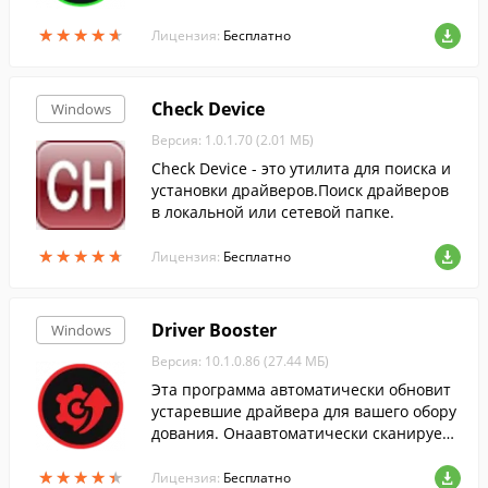
ммные продукты, папки и файлы, не ост
★
★
★
★
★
★
★
★
★
★
авляя истории их существования в сист
Лицензия:
Бесплатно
еме.
Check Device
Windows
Версия: 1.0.1.70 (2.01 МБ)
Check Device - это утилита для поиска и
установки драйверов.Поиск драйверов
в локальной или сетевой папке.
★
★
★
★
★
★
★
★
★
★
Лицензия:
Бесплатно
Driver Booster
Windows
Версия: 10.1.0.86 (27.44 МБ)
Эта программа автоматически обновит
устаревшие драйвера для вашего обору
дования. Онаавтоматически сканирует
систему, скачивает и устанавливает дра
★
★
★
★
★
★
★
★
★
★
йвера....
Лицензия:
Бесплатно