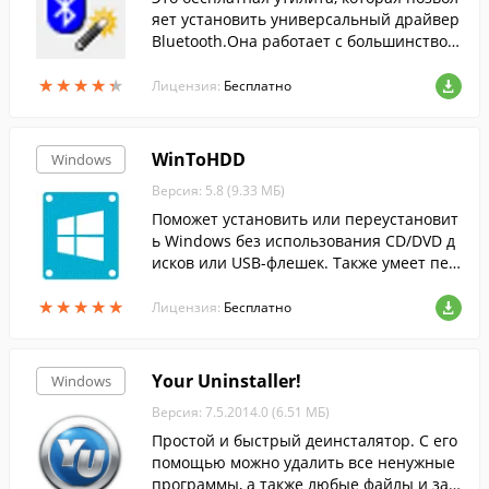
яет установить универсальный драйвер
Bluetooth.Она работает с большинством
PCI, USB и встроенных bluetooth-адапте
★
★
★
★
★
★
★
★
★
★
ров.
Лицензия:
Бесплатно
WinToHDD
Windows
Версия: 5.8 (9.33 МБ)
Поможет установить или переустановит
ь Windows без использования CD/DVD д
исков или USB-флешек. Также умеет пер
еносить (клонировать) Windows на друг
★
★
★
★
★
★
★
★
★
★
ой HDD или SSD диск.
Лицензия:
Бесплатно
Your Uninstaller!
Windows
Версия: 7.5.2014.0 (6.51 МБ)
Простой и быстрый деинсталятор. С его
помощью можно удалить все ненужные
программы, а также любые файлы и зап