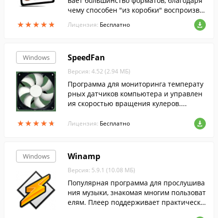
вает большинство форматов, благодаря
чему способен "из коробки" воспроизво
дить любые видео файлы, и не нуждаетс
★
★
★
★
★
★
★
★
★
★
Лицензия:
Бесплатно
я в дополнительных кодеках....
SpeedFan
Windows
Версия: 4.52 (2.94 МБ)
Программа для мониторинга температу
рных датчиков компьютера и управлен
ия скоростью вращения кулеров....
★
★
★
★
★
★
★
★
★
★
Лицензия:
Бесплатно
Winamp
Windows
Версия: 5.9.1 (10.08 МБ)
Популярная программа для прослушива
ния музыки, знакомая многим пользоват
елям. Плеер поддерживает практически
все распространенные аудиоформаты, а