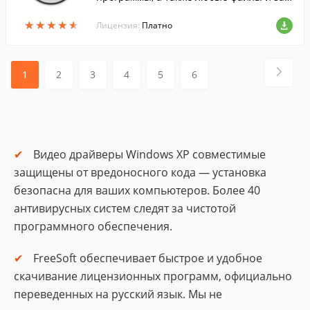
иси в реестре Windows, которые они мо
★
★
★
★
★
★
★
★
★
★
гут после себя оставить.
Лицензия:
Платно
1
2
3
4
5
6
Видео драйверы Windows XP совместимые
защищены от вредоносного кода — установка
безопасна для ваших компьютеров. Более 40
антивирусных систем следят за чистотой
программного обеспечения.
FreeSoft обеспечивает быстрое и удобное
скачивание лицензионных программ, официально
переведенных на русский язык. Мы не