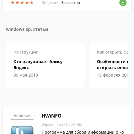
★
★
★
★
★
★
★
★
★
★
также понимает видеоформаты.
Лицензия:
Бесплатно
windows xp, статьи
Инструкции
Как открыть файл
Кто озвучивает Алису
Особенности фай
Яндекс
открыть онлайн 
компьютере
06 мая 2019
18 февраля 2019
HWiNFO
Windows
Версия: 7.32 (10.09 МБ)
Программа для сбора информации о ко