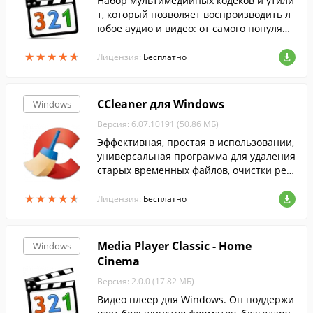
Набор мультимедийных кодеков и утили
т, который позволяет воспроизводить л
юбое аудио и видео: от самого популярн
ого до самого редкого формата....
★
★
★
★
★
★
★
★
★
★
Лицензия:
Бесплатно
CCleaner для Windows
Windows
Версия: 6.07.10191 (50.86 МБ)
Эффективная, простая в использовании,
универсальная программа для удаления
старых временных файлов, очистки рее
стра и т.п....
★
★
★
★
★
★
★
★
★
★
Лицензия:
Бесплатно
Media Player Classic - Home
Windows
Cinema
Версия: 2.0.0 (17.82 МБ)
Видео плеер для Windows. Он поддержи