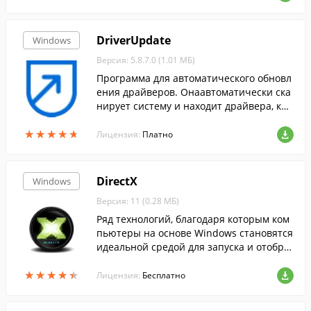
DriverUpdate
Windows
Версия: 5.8.7.0 (1.01 МБ)
Программа для автоматического обновл
ения драйверов. Онаавтоматически ска
нирует систему и находит драйвера, кот
орые необходимо обновить.
★
★
★
★
★
★
★
★
★
★
Лицензия:
Платно
DirectX
Windows
Версия: 11 (0.28 МБ)
Ряд технологий, благодаря которым ком
пьютеры на основе Windows становятся
идеальной средой для запуска и отобра
жения приложений, богатых элементам
★
★
★
★
★
★
★
★
★
★
и мультимедиа....
Лицензия:
Бесплатно