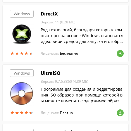
DirectX
Windows
Версия: 11 (0.28 МБ)
Ряд технологий, благодаря которым ком
пьютеры на основе Windows становятся
идеальной средой для запуска и отобра
жения приложений, богатых элементам
★
★
★
★
★
★
★
★
★
★
и мультимедиа....
Лицензия:
Бесплатно
UltraISO
Windows
Версия: 9.7.6.3860 (4.89 МБ)
Программа для создания и редактирова
ния ISO образов, при помощи которой в
ы можете изменять содержимое образо
в, извлекать оттуда файлы или создават
★
★
★
★
★
★
★
★
★
★
ь ISO-файлы с жесткого диска.
Лицензия:
Платно