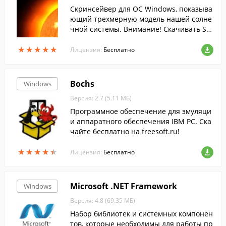
Скринсейвер для ОС Windows, показыва
ющий трехмерную модель нашей солне
чной системы. Внимание! Скачивать Sol
ar System 3D у нас безопасно: Все файл
★
★
★
★
★
★
★
★
★
★
ы FreeSoft ежедневно сканируются анти
Лицензия:
Бесплатно
вирусом.
Bochs
Windows
Версия: 2.7 (5.11 МБ)
Программное обеспечение для эмуляци
и аппаратного обеспечения IBM PC. Ска
чайте бесплатно на freesoft.ru!
★
★
★
★
★
★
★
★
★
★
Лицензия:
Бесплатно
Microsoft .NET Framework
Windows
Версия: 4.8 (69.35 МБ)
Набор библиотек и системных компонен
тов, которые необходимы для работы пр