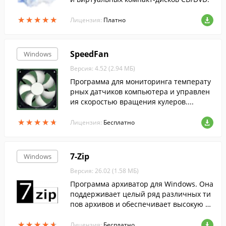
★
★
★
★
★
★
★
★
★
★
Лицензия:
Платно
SpeedFan
Windows
Версия: 4.52 (2.94 МБ)
Программа для мониторинга температу
рных датчиков компьютера и управлен
ия скоростью вращения кулеров....
★
★
★
★
★
★
★
★
★
★
Лицензия:
Бесплатно
7-Zip
Windows
Версия: 26.02 (1.58 МБ)
Программа архиватор для Windows. Она
поддерживает целый ряд различных ти
пов архивов и обеспечивает высокую ст
епень сжатия данных....
★
★
★
★
★
★
★
★
★
★
Лицензия:
Бесплатно