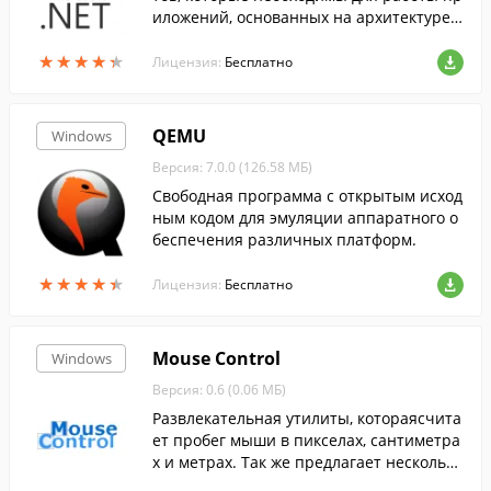
иложений, основанных на архитектуре .
NET Framework....
★
★
★
★
★
★
★
★
★
★
Лицензия:
Бесплатно
QEMU
Windows
Версия: 7.0.0 (126.58 МБ)
Свободная программа с открытым исход
ным кодом для эмуляции аппаратного о
беспечения различных платформ.
★
★
★
★
★
★
★
★
★
★
Лицензия:
Бесплатно
Mouse Control
Windows
Версия: 0.6 (0.06 МБ)
Развлекательная утилиты, котораясчита
ет пробег мыши в пикселах, сантиметра
х и метрах. Так же предлагает несколько
эффектов для курсора.