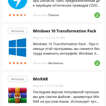
ора DAEMON Tools, предназначенная дл
я эмуляции оптических приводов CD/DV
D и BluRay дисков.
★
★
★
★
★
★
★
★
★
★
Лицензия:
Платно
Windows 10 Transformation Pack
Windows
Версия: 7.0 (133.55 МБ)
Windows 10 Transformation Pack - При п
омощи этой программы, вы сможете без
труда изменить интерфейс Windows XP,
Vista, 7, 8 и 8.1 на более современный и
★
★
★
★
★
★
★
★
★
★
нтерфейс десятки.
Лицензия:
Бесплатно
WinRAR
Windows
Версия: 7.23 (3.78 МБ)
Последняя версия популярной програм
мы для сжатия файлов - архиватора Win
RAR на русском языке. Использует лучш