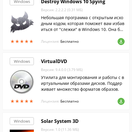
Destroy Windows 10 Spying
Windows
Версия: 2.2.2.2 (0.31 МБ)
Небольшая программа с открытым исхо
дным кодом, которая поможет вам избав
иться от "слежки" в Windows 10. Она бы
стро обнаружит и отключит все парамет
★
★
★
★
★
★
★
★
★
★
ры телеметрии, отвечающие за отслежи
Лицензия:
Бесплатно
вани...
VirtualDVD
Windows
Версия: 9.4.0.0 (3.79 МБ)
Утилита для монтирования и работы с в
иртуальными образами дисков. Поддер
живает множество форматов образов.
★
★
★
★
★
★
★
★
★
★
Лицензия:
Бесплатно
Solar System 3D
Windows
Версия: 1.0 (11.36 МБ)