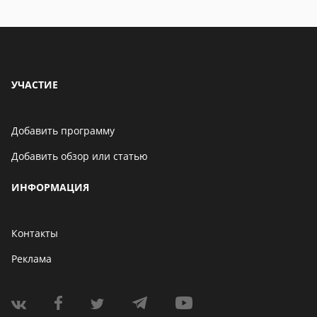
Бенчмарк AnTuTu
опубликовал список самых
производительных
смартфонов августа
06 мая 2021
УЧАСТИЕ
Добавить программу
Добавить обзор или статью
ИНФОРМАЦИЯ
Контакты
Реклама