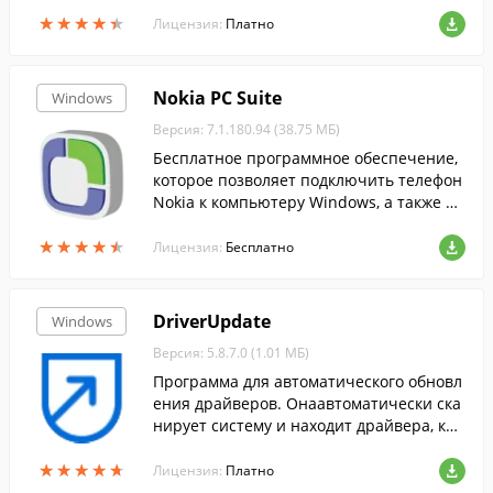
ие методы....
★
★
★
★
★
★
★
★
★
★
Лицензия:
Платно
Nokia PC Suite
Windows
Версия: 7.1.180.94 (38.75 МБ)
Бесплатное программное обеспечение,
которое позволяет подключить телефон
Nokia к компьютеру Windows, а также пе
редавать между ними содержимое....
★
★
★
★
★
★
★
★
★
★
Лицензия:
Бесплатно
DriverUpdate
Windows
Версия: 5.8.7.0 (1.01 МБ)
Программа для автоматического обновл
ения драйверов. Онаавтоматически ска
нирует систему и находит драйвера, кот
орые необходимо обновить.
★
★
★
★
★
★
★
★
★
★
Лицензия:
Платно