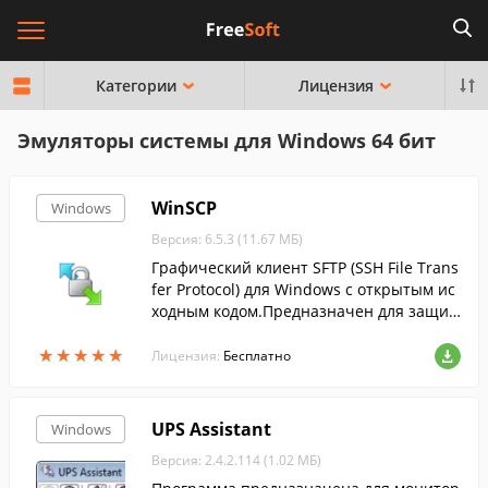
Категории
Лицензия
Эмуляторы системы для Windows 64 бит
WinSCP
Windows
Версия: 6.5.3 (11.67 МБ)
Графический клиент SFTP (SSH File Trans
fer Protocol) для Windows с открытым ис
ходным кодом.Предназначен для защи
щённого копирования файлов между ко
★
★
★
★
★
★
★
★
★
★
мпьютером и серверами....
Лицензия:
Бесплатно
UPS Assistant
Windows
Версия: 2.4.2.114 (1.02 МБ)