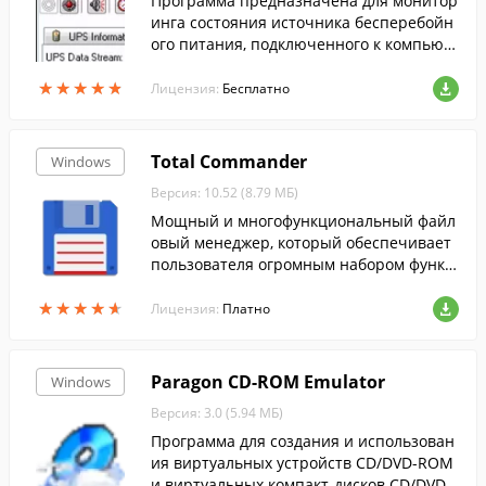
Программа предназначена для монитор
инга состояния источника бесперебойн
ого питания, подключенного к компьют
еру через USB или COM-порт и поддерж
★
★
★
★
★
★
★
★
★
★
ивающего протокол Megatec.
Лицензия:
Бесплатно
Total Commander
Windows
Версия: 10.52 (8.79 МБ)
Мощный и многофункциональный файл
овый менеджер, который обеспечивает
пользователя огромным набором функц
ий для полноценной работы с файлами
★
★
★
★
★
★
★
★
★
★
и папками.
Лицензия:
Платно
Paragon CD-ROM Emulator
Windows
Версия: 3.0 (5.94 МБ)
Программа для создания и использован
ия виртуальных устройств CD/DVD-ROM
и виртуальных компакт-дисков CD/DVD.