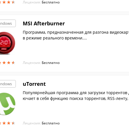
★
★
★
★
★
★
★
★
Лицензия:
Бесплатно
MSI Afterburner
indows
Программа, предназначенная для разгона видеокарт
в режиме реального времени....
★
★
★
★
★
★
★
★
Лицензия:
Бесплатно
uTorrent
indows
Популярнейшая программа для загрузки торрентов д
ючает в себя функцию поиска торрентов, RSS-ленту,
★
★
★
★
★
★
★
★
Лицензия:
Бесплатно