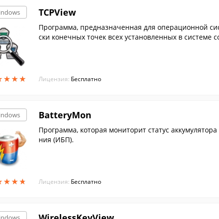
TCPView
indows
Программа, предназначенная для операционной сис
ски конечных точек всех установленных в системе 
ыми да...
★
★
★
★
★
★
★
★
Лицензия:
Бесплатно
BatteryMon
indows
Программа, которая мониторит статус аккумулятора
ния (ИБП).
★
★
★
★
★
★
★
★
Лицензия:
Бесплатно
WirelessKeyView
indows