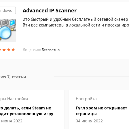
Advanced IP Scanner
indows
Это быстрый и удобный бесплатный сетевой сканер 
йти все компьютеры в локальной сети и просканиро
★
★
★
★
★
★
★
★
Лицензия:
Бесплатно
ws 7, статьи
гры
Настройка
Настройка
о делать, если Steam не
Гугл хром не открывает
идит установленную игру
страницы
 июня 2022
04 июня 2022