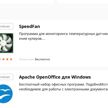
SpeedFan
indows
Программа для мониторинга температурных датчик
ения кулеров....
★
★
★
★
★
★
★
★
Лицензия:
Бесплатно
Apache OpenOffice для Windows
indows
Бесплатный набор офисных программ. ПодобноMicroso
необходимое для работы с электронными документам