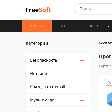
WINDOWS
MAC OS
LINUX
Категории
Беспла
Прог
Безопасность
Сортир
Интернет
W
Связь, чаты, email
Мультимедиа