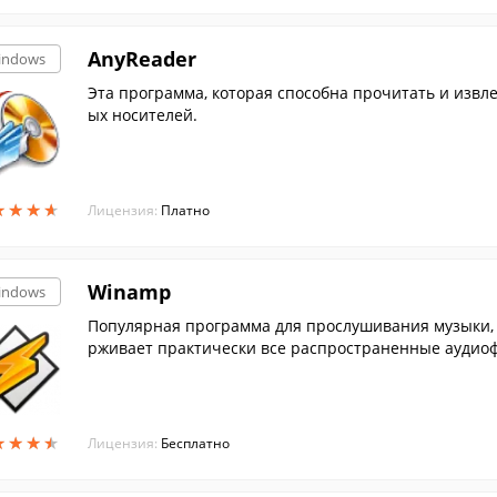
AnyReader
indows
Эта программа, которая способна прочитать и извлечь данные с поврежденных или плохо читаем
ых носителей.
★
★
★
★
★
★
★
★
Лицензия:
Платно
Winamp
indows
Популярная программа для прослушивания музыки, 
рживает практически все распространенные аудиоф
★
★
★
★
★
★
★
★
Лицензия:
Бесплатно