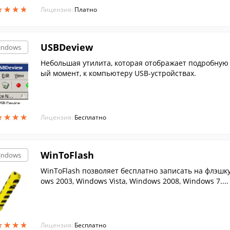
★
★
★
★
★
★
★
★
Лицензия:
Платно
USBDeview
indows
Небольшая утилита, которая отображает подробную
ый момент, к компьютеру USB-устройствах.
★
★
★
★
★
★
★
★
Лицензия:
Бесплатно
WinToFlash
indows
WinToFlash позволяет бесплатно записать на флэшку
ows 2003, Windows Vista, Windows 2008, Windows 7....
★
★
★
★
★
★
★
★
Лицензия:
Бесплатно