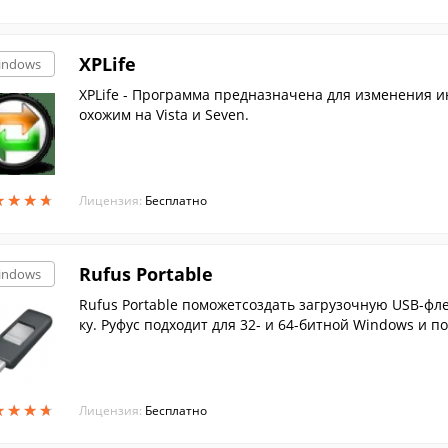
XPLife
indows
XPLife - Программа предназначена для изменения инт
охожим на Vista и Seven.
★
★
★
★
★
★
★
★
Лицензия:
Бесплатно
Rufus Portable
indows
Rufus Portable поможетсоздать загрузочную USB-фл
ку. Руфус подходит для 32- и 64-битной Windows и п
★
★
★
★
★
★
★
★
Лицензия:
Бесплатно