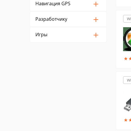
Навигация GPS
Разработчику
W
Игры
★
★
W
★
★