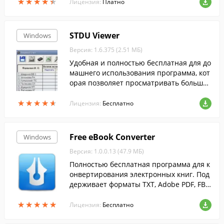
★
★
★
★
★
★
★
★
★
★
Лицензия:
Платно
STDU Viewer
Windows
Версия: 1.6.375 (2.51 МБ)
Удобная и полностью бесплатная для до
машнего использования программа, кот
орая позволяет просматривать большое
количество форматов текста, книг и ком
★
★
★
★
★
★
★
★
★
★
иксов.
Лицензия:
Бесплатно
Free eBook Converter
Windows
Версия: 1.0.0.13 (47.9 МБ)
Полностью бесплатная программа для к
онвертирования электронных книг. Под
держивает форматы TXT, Adobe PDF, FB2,
LIT, HTMLZ, PDB, LRF и PUB.
★
★
★
★
★
★
★
★
★
★
Лицензия:
Бесплатно