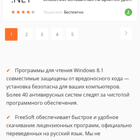
NET Framework....
★
★
★
★
★
★
★
★
★
★
Лицензия:
Бесплатно
1
2
3
4
5
Программы для чтения Windows 8.1
совместимые защищены от вредоносного кода —
установка безопасна для ваших компьютеров.
Более 40 антивирусных систем следят за чистотой
программного обеспечения.
FreeSoft обеспечивает быстрое и удобное
скачивание лицензионных программ, официально
переведенных на русский язык. Мы не