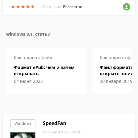
поддержкой вкладок, и два режима отоб
★
★
★
★
★
★
★
★
★
★
ражения страниц....
Лицензия:
Бесплатно
windows 8.1, статьи
Как открыть файл
Как открыть файл
Формат ePub: чем и зачем
Файл формата D
открывать
открыть, описан
особенности
04 июня 2022
30 января 2019
SpeedFan
Windows
Версия: 4.52 (2.94 МБ)