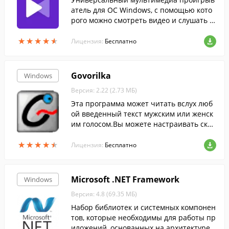
атель для ОС Windows, с помощью кото
рого можно смотреть видео и слушать м
узыку во всех популярных форматах.
★
★
★
★
★
★
★
★
★
★
Лицензия:
Бесплатно
Govorilka
Windows
Версия: 2.22 (2.73 МБ)
Эта программа может читать вслух люб
ой введенный текст мужским или женск
им голосом.Вы можете настраивать скор
ость чтения и изменять высоту голоса.
★
★
★
★
★
★
★
★
★
★
Лицензия:
Бесплатно
Microsoft .NET Framework
Windows
Версия: 4.8 (69.35 МБ)
Набор библиотек и системных компонен
тов, которые необходимы для работы пр
иложений, основанных на архитектуре .