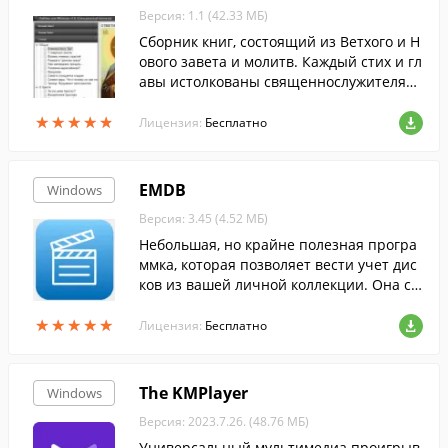
Версия: 1.1 (42.33 МБ)
Сборник книг, состоящий из Ветхого и Н
ового завета и молитв. Каждый стих и гл
авы истолкованы священнослужителям
и. Удобная навигация, можнобыстро пе
★
★
★
★
★
★
★
★
★
★
реключаться между главами и книгами.
Лицензия:
Бесплатно
EMDB
Windows
Версия: 3.45 (4.52 МБ)
Небольшая, но крайне полезная програ
ммка, которая позволяет вести учет дис
ков из вашей личной коллекции. Она ст
анет незаменимым помощником для вс
★
★
★
★
★
★
★
★
★
★
ех любителей фильмов, и обладателей б
Лицензия:
Бесплатно
ольших коллекций DVD в частности.
The KMPlayer
Windows
Версия: 2023.7.26. (48.76 МБ)
Универсальный мультимедиа проигрыв