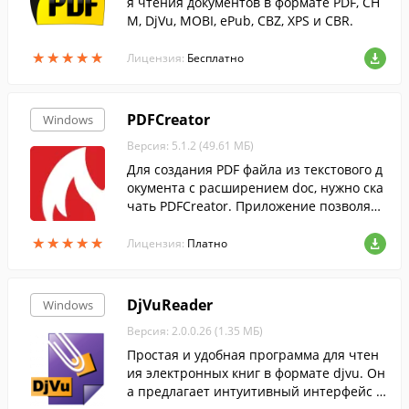
я чтения документов в формате PDF, CH
M, DjVu, MOBI, ePub, CBZ, XPS и CBR.
★
★
★
★
★
★
★
★
★
★
Лицензия:
Бесплатно
PDFCreator
Windows
Версия: 5.1.2 (49.61 МБ)
Для создания PDF файла из текстового д
окумента с расширением doc, нужно ска
чать PDFCreator. Приложение позволяет
преобразовать текст, напечатанный в В
★
★
★
★
★
★
★
★
★
★
орде или Блокноте без конвертеров.
Лицензия:
Платно
DjVuReader
Windows
Версия: 2.0.0.26 (1.35 МБ)
Простая и удобная программа для чтен
ия электронных книг в формате djvu. Он
а предлагает интуитивный интерфейс с