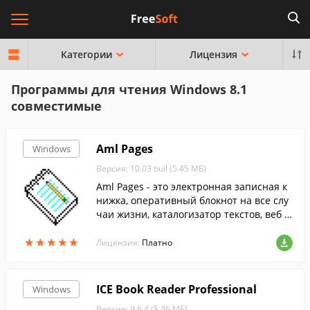
Категории
Лицензия
Программы для чтения Windows 8.1
совместимые
Aml Pages
Windows
Версия: 10.03 buil (5.45 МБ)
Aml Pages - это электронная записная к
нижка, оперативный блокнот на все слу
чаи жизни, каталогизатор текстов, веб с
траниц, документов.
★
★
★
★
★
★
★
★
★
★
Лицензия:
Платно
ICE Book Reader Professional
Windows
Версия: 9.6.4 (5.36 МБ)