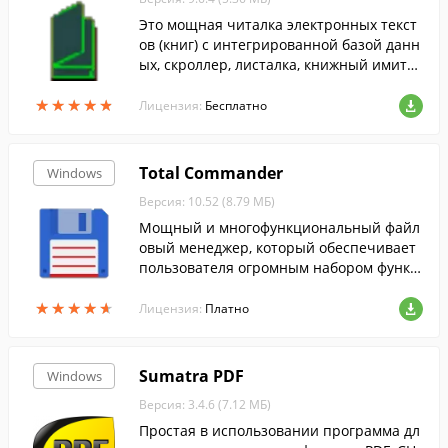
Это мощная читалка электронных текст
ов (книг) с интегрированной базой данн
ых, скроллер, листалка, книжный имитат
ор с поддержкой скинов. Также умеет со
★
★
★
★
★
★
★
★
★
★
здавать MP3, видео книги и слайдшоу....
Лицензия:
Бесплатно
Total Commander
Windows
Версия: 10.52 (8.79 МБ)
Мощный и многофункциональный файл
овый менеджер, который обеспечивает
пользователя огромным набором функц
ий для полноценной работы с файлами
★
★
★
★
★
★
★
★
★
★
и папками.
Лицензия:
Платно
Sumatra PDF
Windows
Версия: 3.4.6 (7.12 МБ)
Простая в использовании программа дл