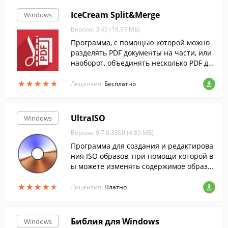
IceCream Split&Merge
Windows
Версия: 3.45 (18.97 МБ)
Программа, с помощью которой можно
разделять PDF документы на части, или
наоборот, объединять несколько PDF до
кументов в один файл.
★
★
★
★
★
★
★
★
★
★
Лицензия:
Бесплатно
UltraISO
Windows
Версия: 9.7.6.3860 (4.89 МБ)
Программа для создания и редактирова
ния ISO образов, при помощи которой в
ы можете изменять содержимое образо
в, извлекать оттуда файлы или создават
★
★
★
★
★
★
★
★
★
★
ь ISO-файлы с жесткого диска.
Лицензия:
Платно
Библия для Windows
Windows