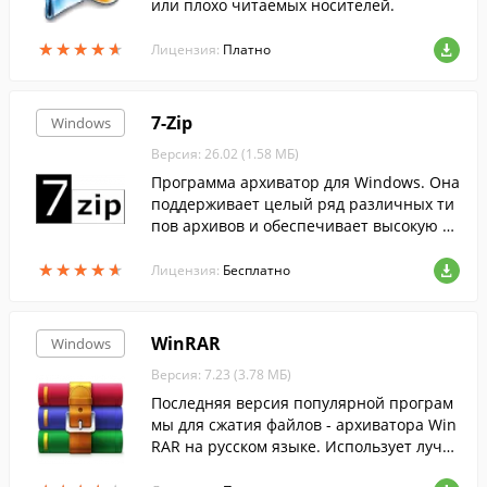
или плохо читаемых носителей.
★
★
★
★
★
★
★
★
★
★
Лицензия:
Платно
7-Zip
Windows
Версия: 26.02 (1.58 МБ)
Программа архиватор для Windows. Она
поддерживает целый ряд различных ти
пов архивов и обеспечивает высокую ст
епень сжатия данных....
★
★
★
★
★
★
★
★
★
★
Лицензия:
Бесплатно
WinRAR
Windows
Версия: 7.23 (3.78 МБ)
Последняя версия популярной програм
мы для сжатия файлов - архиватора Win
RAR на русском языке. Использует лучш
ие методы....