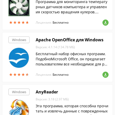
Программа для мониторинга температу
рных датчиков компьютера и управлен
ия скоростью вращения кулеров....
★
★
★
★
★
★
★
★
★
★
Лицензия:
Бесплатно
Apache OpenOffice для Windows
Windows
Версия: 4.1.14 (134.78 МБ)
Бесплатный набор офисных программ.
ПодобноMicrosoft Office, он предлагает
пользователям все необходимое для раб
оты с электронными документами....
★
★
★
★
★
★
★
★
★
★
Лицензия:
Бесплатно
AnyReader
Windows
Версия: 3.18 (2.97 МБ)
Эта программа, которая способна прочи
тать и извлечь данные с поврежденных