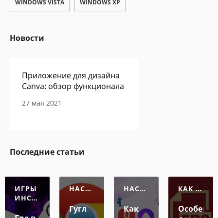
WINDOWS VISTA
WINDOWS XP
Новости
Приложение для дизайна
Canva: обзор функционала
27 мая 2021
Сам себе программист -
Последние статьи
авторская колонка Павла
Ершова
27 мая 2021
ИГРЫ
НАСТР
НАСТР
КАК О
ИНСТ
ОЙКА
ОЙКА
ТКРЫТ
РУКЦ
Ь ФАЙ
Гугл
Как
Особенно
ИИ
Л