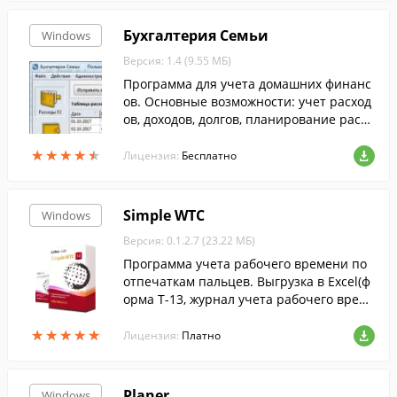
Бухгалтерия Семьи
Windows
Версия: 1.4 (9.55 МБ)
Программа для учета домашних финанс
ов. Основные возможности: учет расход
ов, доходов, долгов, планирование расхо
дов и доходов, анализ.
★
★
★
★
★
★
★
★
★
★
Лицензия:
Бесплатно
Simple WTC
Windows
Версия: 0.1.2.7 (23.22 МБ)
Программа учета рабочего времени по
отпечаткам пальцев. Выгрузка в Excel(ф
орма Т-13, журнал учета рабочего време
ни, отчет по опоздавшим и т.д.).
★
★
★
★
★
★
★
★
★
★
Лицензия:
Платно
Planer
Windows