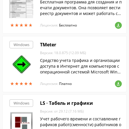
Бесплатная программа для создания и п
ечати документов. Она позволяет вести
реестр документов и может работать с о
бщей базой в локальной сети.
★
★
★
★
★
★
★
★
★
★
Лицензия:
Бесплатно
TMeter
Windows
Версия: 18.0.875 (12.09 МБ)
Средство учета трафика и организации
доступа в Интернет для компьютеров с
операционной системой Microsoft Wind
ows.
★
★
★
★
★
★
★
★
★
★
Лицензия:
Платно
LS · Табель и графики
Windows
Версия: от 29.12 (7.16 МБ)
Учет рабочего времени и составление г
рафиков работ(сменности) работников о