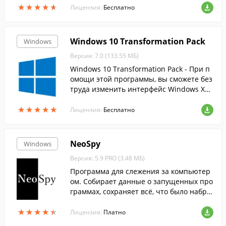
бытий. Удобный планировщик задач с н
★
★
★
★
★
★
★
★
★
★
Лицензия:
Бесплатно
апоминанием, быстрый поиск по базе и
многое другое.
Windows 10 Transformation Pack
Windows
Версия: 7.0 (133.55 МБ)
Windows 10 Transformation Pack - При п
омощи этой программы, вы сможете без
труда изменить интерфейс Windows XP,
Vista, 7, 8 и 8.1 на более современный и
★
★
★
★
★
★
★
★
★
★
нтерфейс десятки.
Лицензия:
Бесплатно
NeoSpy
Windows
Версия: 5.9 PRO (3.48 МБ)
Программа для слежения за компьютер
ом. Собирает данные о запущенных про
граммах, сохраняет всё, что было набра
но на клавиатуре, делает снимки экран
★
★
★
★
★
★
★
★
★
★
а, перехватывает сообщения и пароли,
Лицензия:
Платно
...