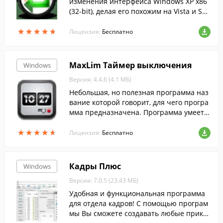
изменения интерфейса Windows XP x86
(32-bit), делая его похожим на Vista и Sev
en.
★
★
★
★
★
★
★
★
★
★
Лицензия:
Бесплатно
MaxLim Таймер выключения
Windows
Версия: 4.4.6 (4.1 МБ)
Небольшая, но полезная программа наз
вание которой говорит, для чего програ
мма предназначена. Программа умеет в
ыключать, перезагружать, отправлять в
★
★
★
★
★
★
★
★
★
★
ждущий режим компьютер и другие дей
Лицензия:
Бесплатно
ствия.
Кадры Плюс
Windows
Версия: 7.0.5 (23.43 МБ)
Удобная и функциональная программа
для отдела кадров! С помощью програм
мы Вы сможете создавать любые приказ