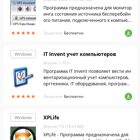
Программа предназначена для монитор
инга состояния источника бесперебойн
ого питания, подключенного к компьют
еру через USB или COM-порт и поддерж
★
★
★
★
★
★
★
★
★
★
ивающего протокол Megatec.
Лицензия:
Бесплатно
IT Invent учет компьютеров
Windows
Версия: 1.70.0
Программа IT Invent позволяет вести ин
вентаризационный учет компьютеров,
оргтехники, IT оборудования, программ
ного обеспечения, комплектующих и ра
★
★
★
★
★
★
★
★
★
★
сходных материалов.
Лицензия:
Бесплатно
XPLife
Windows
Версия: 7.0 (78.63 МБ)
XPLife - Программа предназначена для