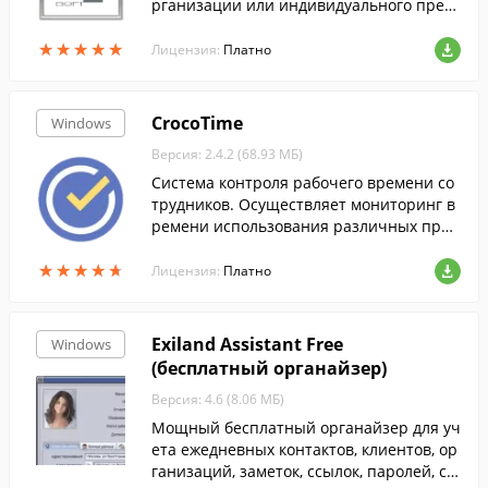
рганизации или индивидуального пред
принимателя.
★
★
★
★
★
★
★
★
★
★
Лицензия:
Платно
CrocoTime
Windows
Версия: 2.4.2 (68.93 МБ)
Система контроля рабочего времени со
трудников. Осуществляет мониторинг в
ремени использования различных прог
рамм и сайтов.
★
★
★
★
★
★
★
★
★
★
Лицензия:
Платно
Exiland Assistant Free
Windows
(бесплатный органайзер)
Версия: 4.6 (8.06 МБ)
Мощный бесплатный органайзер для уч
ета ежедневных контактов, клиентов, ор
ганизаций, заметок, ссылок, паролей, со