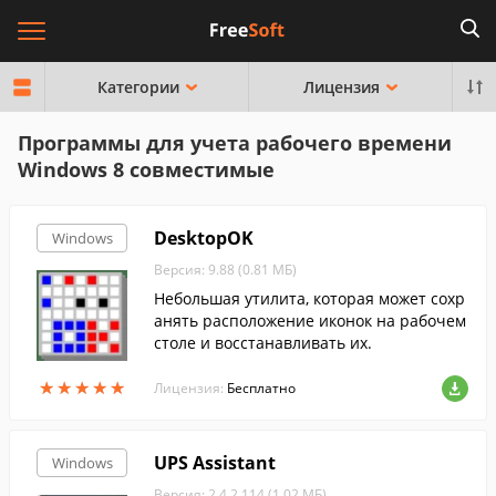
Категории
Лицензия
Программы для учета рабочего времени
Windows 8 совместимые
DesktopOK
Windows
Версия: 9.88 (0.81 МБ)
Небольшая утилита, которая может сохр
анять расположение иконок на рабочем
столе и восстанавливать их.
★
★
★
★
★
★
★
★
★
★
Лицензия:
Бесплатно
UPS Assistant
Windows
Версия: 2.4.2.114 (1.02 МБ)