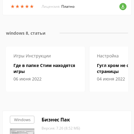
ы, заявления и отчеты, мониторить дви
★
★
★
★
★
★
★
★
★
★
жение персонала, а также вести учет ра
Лицензия:
Платно
бочего времени.
windows 8, статьи
Игры
Инструкции
Настройка
Где в папке Стим находятся
Гугл хром не от
игры
страницы
06 июня 2022
04 июня 2022
Бизнес Пак
Windows
Версия: 7.26 (8.52 МБ)