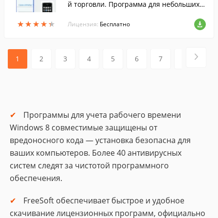
й торговли. Программа для небольших т
орговых фирм. Содержит основные реж
★
★
★
★
★
★
★
★
★
★
имы для работы в торговле и на складе.
Лицензия:
Бесплатно
Учет склада, резервирование товара, от
слеживание долгов.
1
2
3
4
5
6
7
8
Программы для учета рабочего времени
Windows 8 совместимые защищены от
вредоносного кода — установка безопасна для
ваших компьютеров. Более 40 антивирусных
систем следят за чистотой программного
обеспечения.
FreeSoft обеспечивает быстрое и удобное
скачивание лицензионных программ, официально