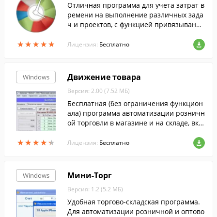
Отличная программа для учета затрат в
ремени на выполнение различных зада
ч и проектов, с функцией привязывания
активности к поставленным задачам.
★
★
★
★
★
★
★
★
★
★
Лицензия:
Бесплатно
Движение товара
Windows
Версия: 2.00 (7.52 МБ)
Бесплатная (без ограничения функцион
ала) программа автоматизации розничн
ой торговли в магазине и на складе, вкл
ючает в себя учет прихода/расхода това
★
★
★
★
★
★
★
★
★
★
ров и РМ кассира.
Лицензия:
Бесплатно
Мини-Торг
Windows
Версия: 1.2 (5.2 МБ)
Удобная торгово-складская программа.
Для автоматизации розничной и оптово