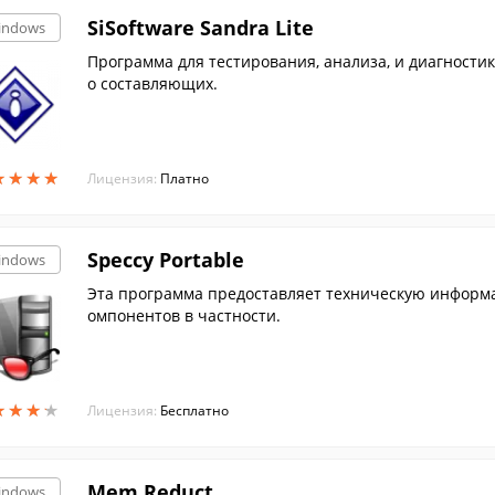
SiSoftware Sandra Lite
indows
Программа для тестирования, анализа, и диагностик
о составляющих.
★
★
★
★
★
★
★
★
Лицензия:
Платно
Speccy Portable
indows
Эта программа предоставляет техническую информа
омпонентов в частности.
★
★
★
★
★
★
★
★
Лицензия:
Бесплатно
Mem Reduct
indows