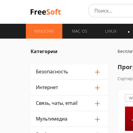
WINDOWS
MAC OS
LINUX
Категории
Беспла
Прог
Безопасность
Сортир
Интернет
W
Связь, чаты, email
Мультимедиа