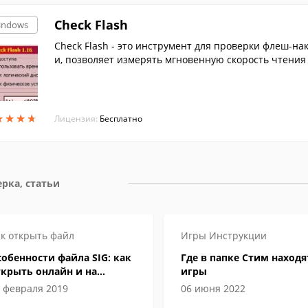
Check Flash
indows
Check Flash - это инструмент для проверки флеш-н
и, позволяет измерять мгновенную скорость чтения
лах, сохранять и восстанавливать полные образы раз
ка, проводить полное стирание содержимого.
★
★
★
★
★
★
★
★
Лицензия:
Бесплатно
рка, статьи
к открыть файл
Игры
Инструкции
обенности файла SIG: как
Где в папке Стим находя
ткрыть онлайн и на
игры
омпьютере
 февраля 2019
06 июня 2022