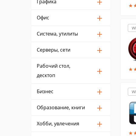
Графика
★
★
Офис
W
Система, утилиты
Серверы, сети
Рабочий стол,
★
★
десктоп
Бизнес
W
Образование, книги
Хобби, увлечения
★
★