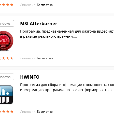
★
★
★
★
★
★
★
★
Лицензия:
Бесплатно
MSI Afterburner
indows
Программа, предназначенная для разгона видеокарт
в режиме реального времени....
★
★
★
★
★
★
★
★
Лицензия:
Бесплатно
HWiNFO
indows
Программа для сбора информации о компонентах ко
информацию программа позволяет формировать в о
★
★
★
★
★
★
★
★
Лицензия:
Бесплатно