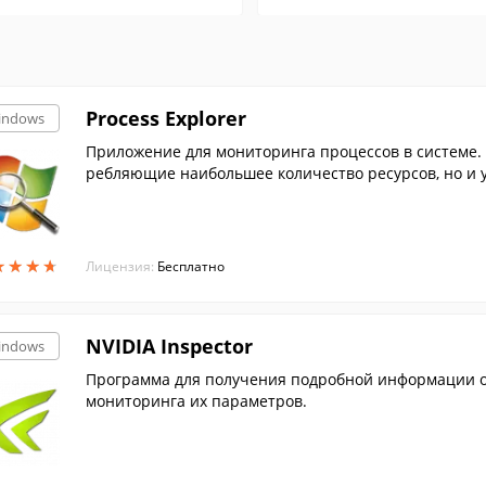
Process Explorer
indows
Приложение для мониторинга процессов в системе. 
ребляющие наибольшее количество ресурсов, но и у
т.
★
★
★
★
★
★
★
★
Лицензия:
Бесплатно
NVIDIA Inspector
indows
Программа для получения подробной информации об
мониторинга их параметров.