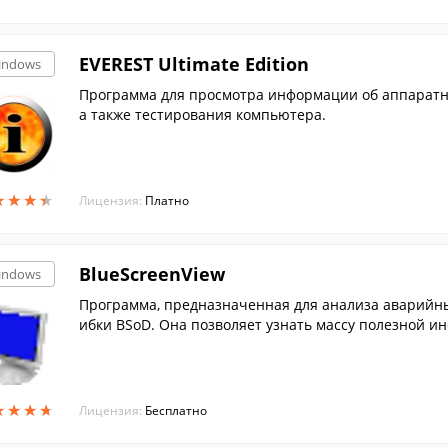
EVEREST Ultimate Edition
indows
Программа для просмотра информации об аппаратн
а также тестирования компьютера.
★
★
★
★
★
★
★
★
Лицензия:
Платно
BlueScreenView
indows
Программа, предназначенная для анализа аварийны
ибки BSoD. Она позволяет узнать массу полезной и
системы, а также может указать на драйвер, котор
★
★
★
★
★
★
★
★
Лицензия:
Бесплатно