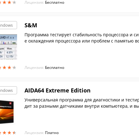
★
★
★
★
★
★
★
★
Лицензия:
Бесплатно
S&M
indows
Программа тестирует стабильность процессора и с
е охлаждения процессора или проблем с памятью в
★
★
★
★
★
★
★
★
Лицензия:
Бесплатно
AIDA64 Extreme Edition
indows
Универсальная программа для диагностики и тести
дит за разными датчиками внутри компьютера, и вы
★
★
★
★
★
★
★
★
Лицензия:
Платно