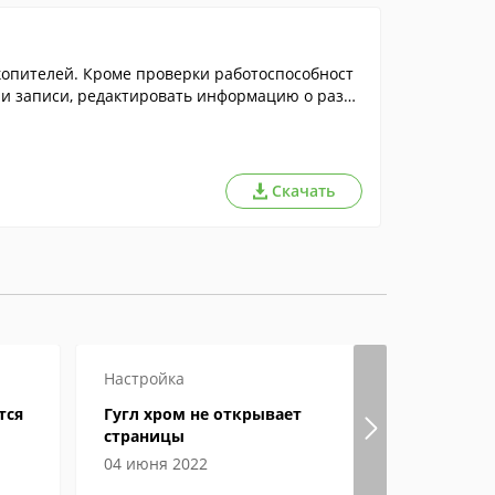
акопителей. Кроме проверки работоспособност
 и записи, редактировать информацию о разде
делов и всего диска, образ главного загрузчи
Скачать
Настройка
Игры
Наст
тся
Гугл хром не открывает
Steam: ош
страницы
на диск
04 июня 2022
19 мая 202