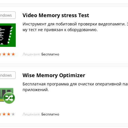
Video Memory stress Test
indows
Инструмент для побитовой проверки видеопамяти. За
му тест не привязан к оборудованию.
★
★
★
★
★
★
★
★
Лицензия:
Бесплатно
Wise Memory Optimizer
indows
Бесплатная программа для очистки оперативной па
приложений.
★
★
★
★
★
★
★
★
Лицензия:
Бесплатно