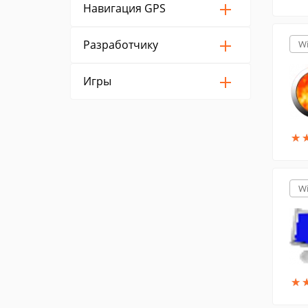
Навигация GPS
Разработчику
W
Игры
★
★
W
★
★