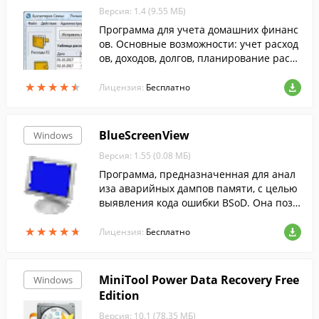
Версия: 1.4 (9.55 МБ)
Программа для учета домашних финанс
ов. Основные возможности: учет расход
ов, доходов, долгов, планирование расхо
дов и доходов, анализ.
★
★
★
★
★
★
★
★
★
★
Лицензия:
Бесплатно
BlueScreenView
Windows
Версия: 1.55 (0.08 МБ)
Программа, предназначенная для анал
иза аварийных дампов памяти, с целью
выявления кода ошибки BSoD. Она позв
оляет узнать массу полезной информац
★
★
★
★
★
★
★
★
★
★
ии об ошибке, которая привела к сбою с
Лицензия:
Бесплатно
истемы, а также может указать на драйв
ер, который послужил причиной ошибк
и.
MiniTool Power Data Recovery Free
Windows
Edition
Версия: 10.1 (78.35 МБ)