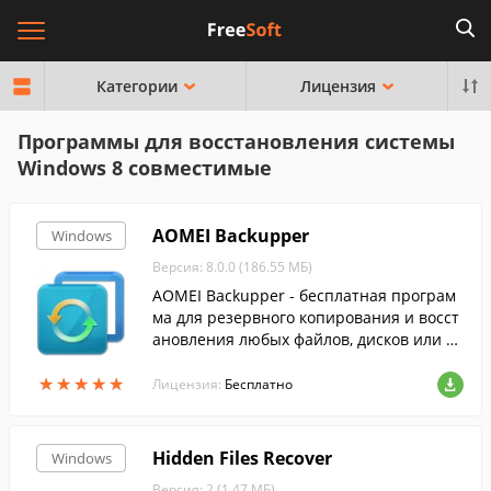
Категории
Лицензия
Программы для восстановления системы
Windows 8 совместимые
AOMEI Backupper
Windows
Версия: 8.0.0 (186.55 МБ)
AOMEI Backupper - бесплатная програм
ма для резервного копирования и восст
ановления любых файлов, дисков или р
азделов.
★
★
★
★
★
★
★
★
★
★
Лицензия:
Бесплатно
Hidden Files Recover
Windows
Версия: 2 (1.47 МБ)