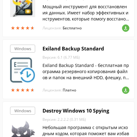
Мощный инструмент для восстановлен
ия данных. Имеет набор эффективных и
нструментов, которые помогу восстанов
ить утерянные данные....
★
★
★
★
★
★
★
★
★
★
Лицензия:
Бесплатно
Exiland Backup Standard
Windows
Версия: 6.1 (6.77 МБ)
Exiland Backup Standard - бесплатная пр
ограмма резервного копирования файл
ов и папок на внешний HDD, флешку, по
сети, на FTP.
★
★
★
★
★
★
★
★
★
★
Лицензия:
Платно
Destroy Windows 10 Spying
Windows
Версия: 2.2.2.2 (0.31 МБ)
Небольшая программа с открытым исхо
дным кодом, которая поможет вам избав