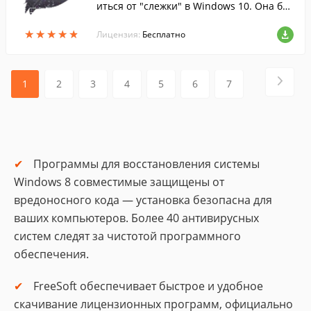
иться от "слежки" в Windows 10. Она бы
стро обнаружит и отключит все парамет
★
★
★
★
★
★
★
★
★
★
ры телеметрии, отвечающие за отслежи
Лицензия:
Бесплатно
вани...
1
2
3
4
5
6
7
Программы для восстановления системы
Windows 8 совместимые защищены от
вредоносного кода — установка безопасна для
ваших компьютеров. Более 40 антивирусных
систем следят за чистотой программного
обеспечения.
FreeSoft обеспечивает быстрое и удобное
скачивание лицензионных программ, официально