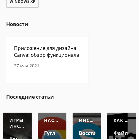
WINDOWS XP
Новости
Приложение для дизайна
Canva: обзор функционала
27 мая 2021
Сам себе программист -
Последние статьи
авторская колонка Павла
Ершова
27 мая 2021
ИГРЫ
НАСТР
ИНСТ
КАК О
ИНСТ
ОЙКА
РУКЦ
ТКРЫТ
РУКЦ
ИИ
Ь ФАЙ
Гугл
Восстановление
Файл
ИИ
Л