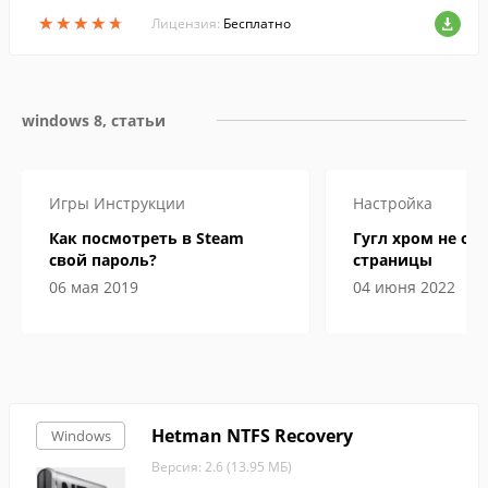
en.
★
★
★
★
★
★
★
★
★
★
Лицензия:
Бесплатно
windows 8, статьи
Игры
Инструкции
Настройка
Как посмотреть в Steam
Гугл хром не от
свой пароль?
страницы
06 мая 2019
04 июня 2022
Hetman NTFS Recovery
Windows
Версия: 2.6 (13.95 МБ)