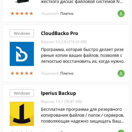
жесткого дискас файловой системой NTF
S, FAT32, FAT, exFAT, Apple HFS+ и Linux E
★
★
★
★
★
★
★
★
★
★
xtFS.
Лицензия:
Платно
CloudBacko Pro
Windows
Версия: 4.5.2.8 (218.24 МБ)
Программа, которая быстро делает резе
рвные копии ваших файлов, позволяя с
легкостью восстановить их, когда нужно.
★
★
★
★
★
★
★
★
★
★
Лицензия:
Платно
Iperius Backup
Windows
Версия: 7.5.1 (58.81 МБ)
Бесплатная программа для резервного
копирования файлов / папок / серверов,
позволяющая надежно защищать Вашу
информацию, сохраняя резервные копи