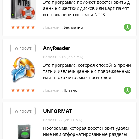
Эта программа поможет восстановить д
анные с жестких дисков или карт памят
и с файловой системой NTFS.
★
★
★
★
★
★
★
★
★
★
Лицензия:
Бесплатно
AnyReader
Windows
Версия: 3.18 (2.97 МБ)
Эта программа, которая способна прочи
тать и извлечь данные с поврежденных
или плохо читаемых носителей.
★
★
★
★
★
★
★
★
★
★
Лицензия:
Платно
UNFORMAT
Windows
Версия: 22 (26.11 МБ)
Программа, которая восстановит удален
ные или отформатированные разделы