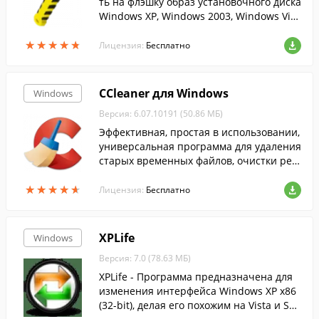
ть на флэшку образ установочного диска
Windows XP, Windows 2003, Windows Vist
a, Windows 2008, Windows 7....
★
★
★
★
★
★
★
★
★
★
Лицензия:
Бесплатно
CCleaner для Windows
Windows
Версия: 6.07.10191 (50.86 МБ)
Эффективная, простая в использовании,
универсальная программа для удаления
старых временных файлов, очистки рее
стра и т.п....
★
★
★
★
★
★
★
★
★
★
Лицензия:
Бесплатно
XPLife
Windows
Версия: 7.0 (78.63 МБ)
XPLife - Программа предназначена для
изменения интерфейса Windows XP x86
(32-bit), делая его похожим на Vista и Sev