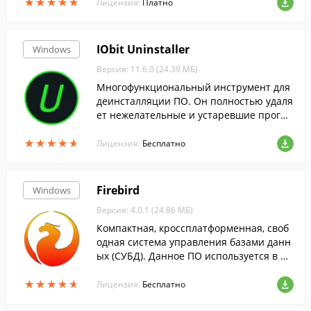
★
★
★
★
★
★
★
★
★
★
и на носителях любого типа.
Лицензия:
Платно
IObit Uninstaller
Windows
Версия: 11.6.0 (24.39 МБ)
Многофункциональный инструмент для
деинсталляции ПО. Он полностью удаля
ет нежелательные и устаревшие програ
ммные продукты, папки и файлы, не ост
★
★
★
★
★
★
★
★
★
★
авляя истории их существования в сист
Лицензия:
Бесплатно
еме.
Firebird
Windows
Версия: 4.0.1 (24.86 МБ)
Компактная, кроссплатформенная, своб
одная система управления базами данн
ых (СУБД). Данное ПО используется в ра
зличных промышленных системах. ...
★
★
★
★
★
★
★
★
★
★
Лицензия:
Бесплатно