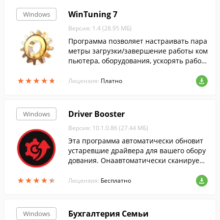
WinTuning 7
Windows
Версия: 1.4 (28.95 МБ)
Программа позволяет настраивать пара
метры загрузки/завершение работы ком
пьютера, оборудования, ускорять работ
у Интернет-соединения, редактировать
★
★
★
★
★
★
★
★
★
★
скрытые настройки Windows 7.
Лицензия:
Платно
Driver Booster
Windows
Версия: 10.1.0.86 (27.44 МБ)
Эта программа автоматически обновит
устаревшие драйвера для вашего обору
дования. Онаавтоматически сканирует
систему, скачивает и устанавливает дра
★
★
★
★
★
★
★
★
★
★
йвера....
Лицензия:
Бесплатно
Бухгалтерия Семьи
Windows