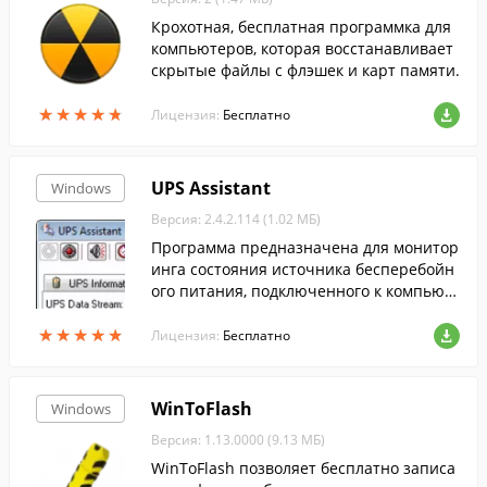
Крохотная, бесплатная программка для
компьютеров, которая восстанавливает
скрытые файлы с флэшек и карт памяти.
★
★
★
★
★
★
★
★
★
★
Лицензия:
Бесплатно
UPS Assistant
Windows
Версия: 2.4.2.114 (1.02 МБ)
Программа предназначена для монитор
инга состояния источника бесперебойн
ого питания, подключенного к компьют
еру через USB или COM-порт и поддерж
★
★
★
★
★
★
★
★
★
★
ивающего протокол Megatec.
Лицензия:
Бесплатно
WinToFlash
Windows
Версия: 1.13.0000 (9.13 МБ)
WinToFlash позволяет бесплатно записа