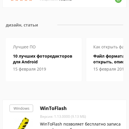
е.
дизайн, статьи
Лучшее ПО
Как открыть файл
10 лучших фоторедакторов
Файл формата P
для Android
открыть, описан
особенности
15 февраля 2019
15 февраля 2019
WinToFlash
Windows
Версия: 1.13.0000 (9.13 МБ)
WinToFlash позволяет бесплатно записа