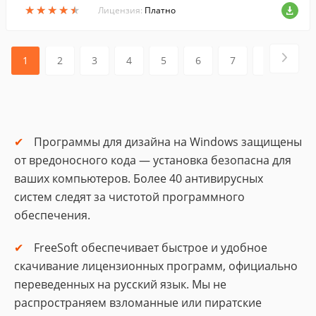
★
★
★
★
★
★
★
★
★
★
сок, поддерживает слои и многое друго
Лицензия:
Платно
е. ...
1
2
3
4
5
6
7
8
9
Программы для дизайна на Windows защищены
от вредоносного кода — установка безопасна для
ваших компьютеров. Более 40 антивирусных
систем следят за чистотой программного
обеспечения.
FreeSoft обеспечивает быстрое и удобное
скачивание лицензионных программ, официально
переведенных на русский язык. Мы не
распространяем взломанные или пиратские