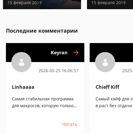
15 февраля 2019
15 февраля 2019
Последние комментарии
Keyran
2026-05-25 16:06:57
2025-
Linhaaaa
Chieff Kiff
Самая стабильная программа
Самый кайф для л
для макросов, которую только
в раст без отдачи
встречал. Удобно настроил для
себя поиск по цвету.
Читать