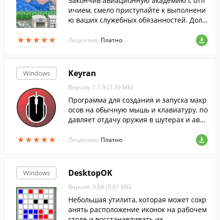
Закончив авиационную академию с отл
ичием, смело приступайте к выполнени
ю ваших служебных обязанностей. Долж
ным образом наведите порядок в небол
★
★
★
★
★
★
★
★
★
★
ьшом аэропорту Хэппи-Вэлли. Следите з
Лицензия:
Платно
а взлетом и посадкой всех самолетов, от
правляйте на дозаправку горючим, а ес
ли требуется ремонт - ставьте в ангар. Б
Keyran
Windows
езупречно выполняйте ваши должностн
Версия: 1.1.9 (3.39 МБ)
ые обязанности и производите как мож
но больше улучшений на рабочем мест
Программа для создания и запуска макр
е. Все это будет отмечено повышением
осов на обычную мышь и клавиатуру, по
по службе.
давляет отдачу оружия в шутерах и авто
матизирует действия в MMO-играх.
★
★
★
★
★
★
★
★
★
★
Лицензия:
Платно
DesktopOK
Windows
Версия: 9.88 (0.81 МБ)
Небольшая утилита, которая может сохр
анять расположение иконок на рабочем
столе и восстанавливать их.