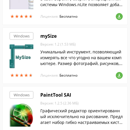
системы Windows.nLite позволяет добав
лять в образ системы драйвера устройс
★
★
★
★
★
★
★
★
★
★
тв, обновления системы, темы оформле
Лицензия:
Бесплатно
н.
mySize
Windows
Версия: 1.2 (1.53 МБ)
Уникальный инструмент, позволяющий
измерять все что угодно на вашем комп
ьютере. Размер фотографий, рисунков,
программных окон, кнопок, и многих дру
★
★
★
★
★
★
★
★
★
★
гих элементов управления, легко измер
Лицензия:
Бесплатно
ять с помощью этой маленькой, чрезвы
чайно простой и удобной программой
mySize и самое главное бесплатной.
PaintTool SAI
Windows
Версия: 1.2.5 (2.36 МБ)
Графический редактор ориентированн
ый исключительно на рисование. Предл
агает набор гибко настраиваемых кисте
й,настоящую палитру для смешения кра