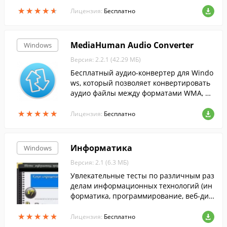
стра и т.п....
★
★
★
★
★
★
★
★
★
★
Лицензия:
Бесплатно
MediaHuman Audio Converter
Windows
Версия: 2.2.1 (42.29 МБ)
Бесплатный аудио-конвертер для Windo
ws, который позволяет конвертировать
аудио файлы между форматами WMA, M
P3, AAC, WAV, FLAC, OGG, AIFF и Apple Los
★
★
★
★
★
★
★
★
★
★
eless....
Лицензия:
Бесплатно
Информатика
Windows
Версия: 2.1 (6.3 МБ)
Увлекательные тесты по различным раз
делам информационных технологий (ин
форматика, программирование, веб-диз
айн, взлом и защита ПО, логика и др.)
★
★
★
★
★
★
★
★
★
★
Лицензия:
Бесплатно