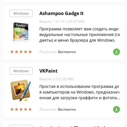
Ashampoo Gadge It
Windows
Версия: 1.0.1.9.1 (35.03 МБ)
Программа позволяет вам создать инди
видуальные настольные приложения (га
джеты) и меню браузера для Windows.
★
★
★
★
★
★
★
★
★
★
Лицензия:
Бесплатно
VKPaint
Windows
Версия: 2.3 (2.05 МБ)
Простая в использовании программа дл
я компьютеров на Windows, предназнач
енная для загрузки граффити и фотопаз
лов на свою страницу Вконтакте.
★
★
★
★
★
★
★
★
★
★
Лицензия:
Бесплатно