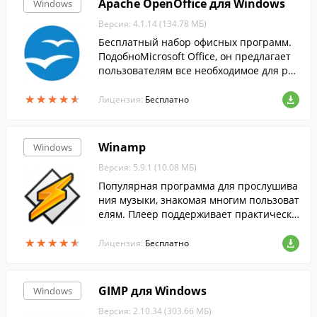
Apache OpenOffice для Windows
Windows
Версия: 4.1.14 (134.78 МБ)
Бесплатный набор офисных программ.
ПодобноMicrosoft Office, он предлагает
пользователям все необходимое для раб
оты с электронными документами....
★
★
★
★
★
★
★
★
★
★
Лицензия:
Бесплатно
Winamp
Windows
Версия: 5.9.1 (10.08 МБ)
Популярная программа для прослушива
ния музыки, знакомая многим пользоват
елям. Плеер поддерживает практически
все распространенные аудиоформаты, а
★
★
★
★
★
★
★
★
★
★
также понимает видеоформаты.
Лицензия:
Бесплатно
GIMP для Windows
Windows
Версия: 2.10.34 (303.66 МБ)