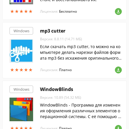
★
★
★
★
★
★
★
★
★
★
Лицензия:
Бесплатно
mp3 cutter
Windows
Версия: 8.8.11 (14.71 МБ)
Если скачать mp3 cutter, то можно на ко
мпьютере делать нарезки файлов форм
ата mp3 без искажения оригинального к
ачества звучания....
★
★
★
★
★
★
★
★
★
★
Лицензия:
Платно
WindowBlinds
Windows
Версия: 10.89 (54.32 МБ)
WindowBlinds - Программа для изменен
ия оформления различных элементов о
перационной системы. С её помощью м
ожно изменить вид рабочего стола, наст
★
★
★
★
★
★
★
★
★
★
роить тему оформления и многое друго
Лицензия:
Платно