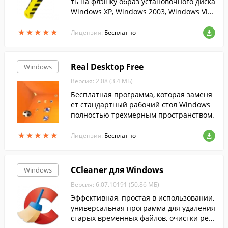
ть на флэшку образ установочного диска
Windows XP, Windows 2003, Windows Vist
a, Windows 2008, Windows 7....
★
★
★
★
★
★
★
★
★
★
Лицензия:
Бесплатно
Real Desktop Free
Windows
Версия: 2.08 (3.4 МБ)
Бесплатная программа, которая заменя
ет стандартный рабочий стол Windows
полностью трехмерным пространством.
★
★
★
★
★
★
★
★
★
★
Лицензия:
Бесплатно
CCleaner для Windows
Windows
Версия: 6.07.10191 (50.86 МБ)
Эффективная, простая в использовании,
универсальная программа для удаления
старых временных файлов, очистки рее