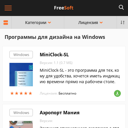
Категории
Лицензия
Программы для дизайна на Windows
MiniClock-SL
Windows
Версия: 1.1 (0.7 МБ)
MiniClock-SL - это программа для тех, ко
му для удобства, хочется иметь индикац
ию времени прямо на рабочем столе.
★
★
★
★
★
★
★
★
★
★
Лицензия:
Бесплатно
Аэропорт Мания
Windows
Версия: