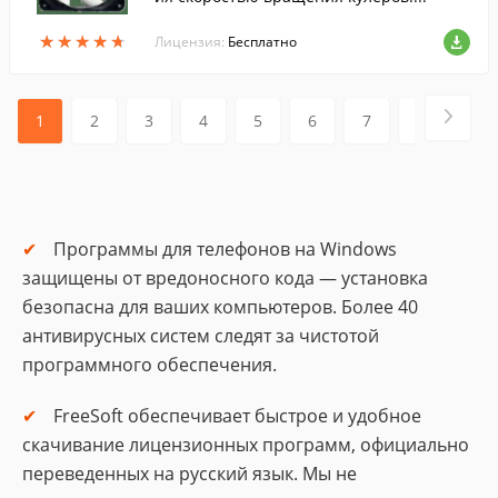
★
★
★
★
★
★
★
★
★
★
Лицензия:
Бесплатно
1
2
3
4
5
6
7
8
9
Программы для телефонов на Windows
защищены от вредоносного кода — установка
безопасна для ваших компьютеров. Более 40
антивирусных систем следят за чистотой
программного обеспечения.
FreeSoft обеспечивает быстрое и удобное
скачивание лицензионных программ, официально
переведенных на русский язык. Мы не