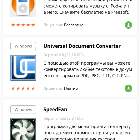
сможете копировать музыку с iPod-а и н
а него. Скачайте бесплатно на Freesoft.
★
★
★
★
★
★
★
★
★
★
Лицензия:
Бесплатно
Universal Document Converter
Windows
Версия: 6.8 (23.18 МБ)
С помощью этой программы вы можете
конвертировать любые текстовые докум
енты в форматы PDF, JPEG, TIFF, GIF, PNG
и др.
★
★
★
★
★
★
★
★
★
★
Лицензия:
Платно
SpeedFan
Windows
Версия: 4.52 (2.94 МБ)
Программа для мониторинга температу
рных датчиков компьютера и управлен
ия скоростью вращения кулеров....