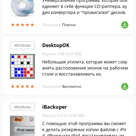
Универсальная программа, которая объ
единяет в себе функции CD-риппера, ау
дио конвертера и "прожигалки" дисков.
★
★
★
★
★
★
★
★
★
★
Лицензия:
Платно
DesktopOK
Windows
Версия: 9.88 (0.81 МБ)
Небольшая утилита, которая может сохр
анять расположение иконок на рабочем
столе и восстанавливать их.
★
★
★
★
★
★
★
★
★
★
Лицензия:
Бесплатно
iBackuper
Windows
Версия: 4.5.4 (14.96 МБ)
С помощью этой программы вы сможет
е делать резервные копии файлов с iPo
d, iPhone или iPad, восстанавливать их и