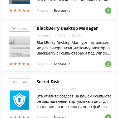
управлять ими.
★
★
★
★
★
★
★
★
★
★
Лицензия:
Бесплатно
BlackBerry Desktop Manager
Windows
Версия: 7.1.0 B39 (113.86 МБ)
BlackBerry Desktop Manager - приложен
ие для синхронизации коммуникаторов
BlackBerry с компьютерами под Window
s.
★
★
★
★
★
★
★
★
★
★
Лицензия:
Бесплатно
Secret Disk
Windows
Версия: 2302.00 (2.28 МБ)
Эта утилита создает на вашем компьюте
ре защищенный виртуальный диск для
хранения личных или важных файлов.
★
★
★
★
★
★
★
★
★
★
Лицензия:
Платно