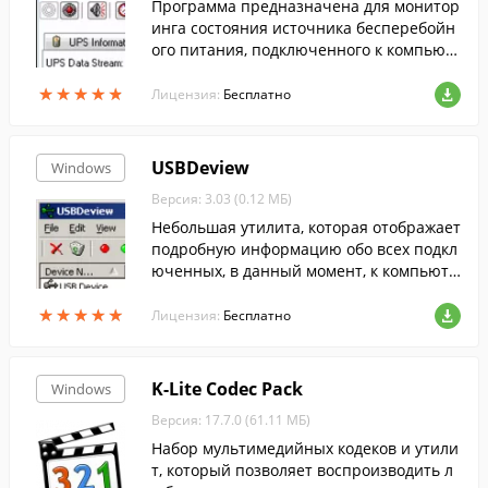
Программа предназначена для монитор
инга состояния источника бесперебойн
ого питания, подключенного к компьют
еру через USB или COM-порт и поддерж
★
★
★
★
★
★
★
★
★
★
ивающего протокол Megatec.
Лицензия:
Бесплатно
USBDeview
Windows
Версия: 3.03 (0.12 МБ)
Небольшая утилита, которая отображает
подробную информацию обо всех подкл
юченных, в данный момент, к компьюте
ру USB-устройствах.
★
★
★
★
★
★
★
★
★
★
Лицензия:
Бесплатно
K-Lite Codec Pack
Windows
Версия: 17.7.0 (61.11 МБ)
Набор мультимедийных кодеков и утили
т, который позволяет воспроизводить л