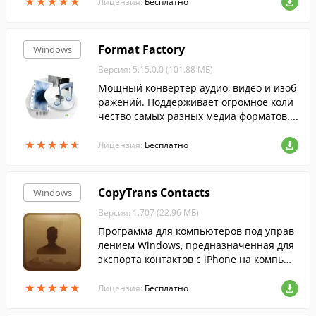
★
★
★
★
★
★
★
★
★
★
eless....
Лицензия:
Бесплатно
Format Factory
Windows
Версия: 5.15.0.0 (101.88 МБ)
Мощный конвертер аудио, видео и изоб
ражений. Поддерживает огромное коли
чество самых разных медиа форматов....
★
★
★
★
★
★
★
★
★
★
Лицензия:
Бесплатно
CopyTrans Contacts
Windows
Версия: 1.707 (22.96 МБ)
Программа для компьютеров под управ
лением Windows, предназначенная для
экспорта контактов с iPhone на компьют
ер.
★
★
★
★
★
★
★
★
★
★
Лицензия:
Бесплатно