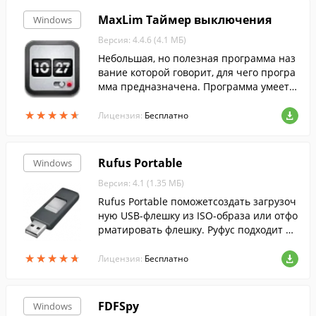
MaxLim Таймер выключения
Windows
Версия: 4.4.6 (4.1 МБ)
Небольшая, но полезная программа наз
вание которой говорит, для чего програ
мма предназначена. Программа умеет в
ыключать, перезагружать, отправлять в
★
★
★
★
★
★
★
★
★
★
ждущий режим компьютер и другие дей
Лицензия:
Бесплатно
ствия.
Rufus Portable
Windows
Версия: 4.1 (1.35 МБ)
Rufus Portable поможетсоздать загрузоч
ную USB-флешку из ISO-образа или отфо
рматировать флешку. Руфус подходит дл
я 32- и 64-битной Windows и поддержив
★
★
★
★
★
★
★
★
★
★
ает русский язык.
Лицензия:
Бесплатно
FDFSpy
Windows