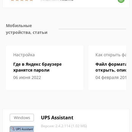
Мобильные 
устройства, статьи
Настройка
Как открыть файл
Где в Яндекс браузере
Файл формата ex
хранятся пароли
открыть, описан
особенности
06 июня 2022
04 февраля 2019
UPS Assistant
Windows
Версия: 2.4.2.114 (1.02 МБ)