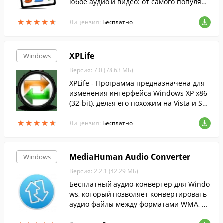
юбое аудио и видео: от самого популярн
ого до самого редкого формата....
★
★
★
★
★
★
★
★
★
★
Лицензия:
Бесплатно
XPLife
Windows
Версия: 7.0 (78.63 МБ)
XPLife - Программа предназначена для
изменения интерфейса Windows XP x86
(32-bit), делая его похожим на Vista и Sev
en.
★
★
★
★
★
★
★
★
★
★
Лицензия:
Бесплатно
MediaHuman Audio Converter
Windows
Версия: 2.2.1 (42.29 МБ)
Бесплатный аудио-конвертер для Windo
ws, который позволяет конвертировать
аудио файлы между форматами WMA, M
P3, AAC, WAV, FLAC, OGG, AIFF и Apple Los