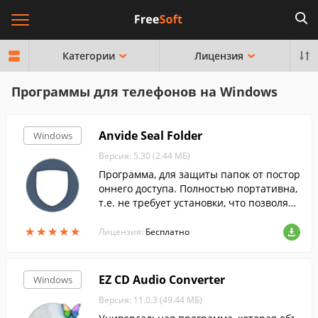
Категории
Лицензия
Программы для телефонов на Windows
Anvide Seal Folder
Windows
Версия: 5.30 (2.44 МБ)
Программа, для защиты папок от постор
оннего доступа. Полностью портативна,
т.е. не требует установки, что позволяет
пользоваться ей на флешке.
★
★
★
★
★
★
★
★
★
★
Лицензия:
Бесплатно
EZ CD Audio Converter
Windows
Версия: 11.0.3 (49.44 МБ)