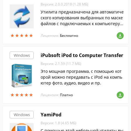
Версия: 2.0.0.2018 (1.28 МБ)
Утилита предназначена для автоматиче
ского копирования выбранных по маске
файлов с подключаемых к компьютеру с
ъёмных носителей информации.
★
★
★
★
★
★
★
★
★
★
Лицензия:
Бесплатно
iPubsoft iPod to Computer Transfer
Windows
Версия: 2.1.59 (11.7 МБ)
Это мощная программа, с помощью кот
орой можно передавать с iPod на компь
ютер фото, аудио, видео и пр.
★
★
★
★
★
★
★
★
★
★
Лицензия:
Платно
YamiPod
Windows
Версия: 1.8 (4.65 МБ)
С помощью этой небольшой утилиты вы