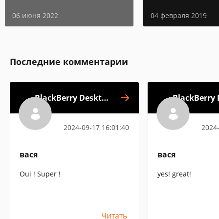
06 июня 2022
04 февраля 2019
Последние комментарии
BlackBerry Desktop
BlackBerry
Manager
2024-09-17 16:01:40
2024-
вася
вася
Oui ! Super !
yes! great!
Читать