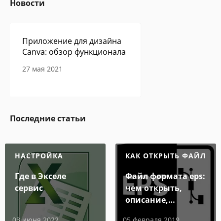
Новости
Приложение для дизайна
Canva: обзор функционала
27 мая 2021
Сам себе программист -
Последние статьи
авторская колонка Павла
Ершова
27 мая 2021
НАСТРОЙКА
КАК ОТКРЫТЬ ФАЙЛ
Где в Экселе
Файл формата eps:
сервис
чем открыть,
В Google Play обнаружено
очередное приложение с
описание,
опасным вирусом
особенности
03 июня 2022
05 февраля 2019