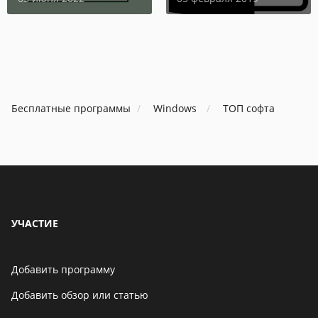
06 мая 2021
В Telegram появится
возможность скрыть
номер телефона
Бесплатные программы
Windows
ТОП софта
06 мая 2021
Бенчмарк AnTuTu
опубликовал список самых
производительных
смартфонов августа
06 мая 2021
УЧАСТИЕ
Добавить программу
Добавить обзор или статью