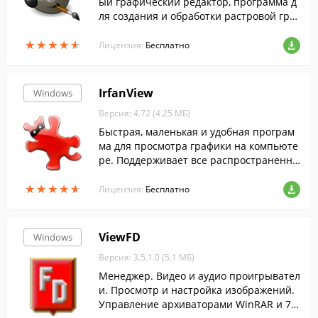
ый графический редактор, программа д
ля создания и обработки растровой гра
фики и частичной поддержкой работы с
★
★
★
★
★
★
★
★
★
★
векторной графикой....
Лицензия:
Бесплатно
IrfanView
Windows
Версия: 4.72 (4.25 МБ)
Быстрая, маленькая и удобная програм
ма для просмотра графики на компьюте
ре. Поддерживает все распространенны
е графические форматы.
★
★
★
★
★
★
★
★
★
★
Лицензия:
Бесплатно
ViewFD
Windows
Версия: 3.5.1.0 (5.1 МБ)
Менеджер. Видео и аудио проигрывател
и. Просмотр и настройка изображений.
Управление архиваторами WinRAR и 7-Z