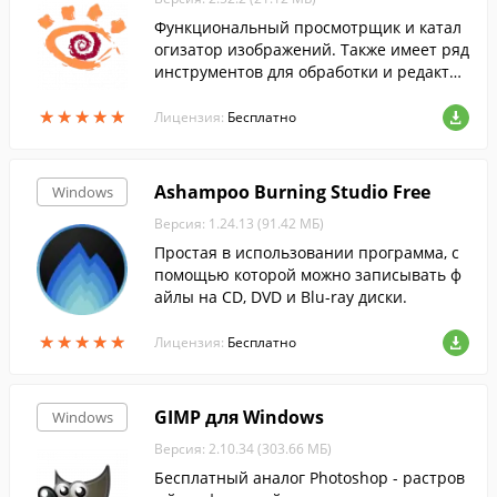
Функциональный просмотрщик и катал
огизатор изображений. Также имеет ряд
инструментов для обработки и редактир
ования изображений....
★
★
★
★
★
★
★
★
★
★
Лицензия:
Бесплатно
Ashampoo Burning Studio Free
Windows
Версия: 1.24.13 (91.42 МБ)
Простая в использовании программа, с
помощью которой можно записывать ф
айлы на CD, DVD и Blu-ray диски.
★
★
★
★
★
★
★
★
★
★
Лицензия:
Бесплатно
GIMP для Windows
Windows
Версия: 2.10.34 (303.66 МБ)
Бесплатный аналог Photoshop - растров