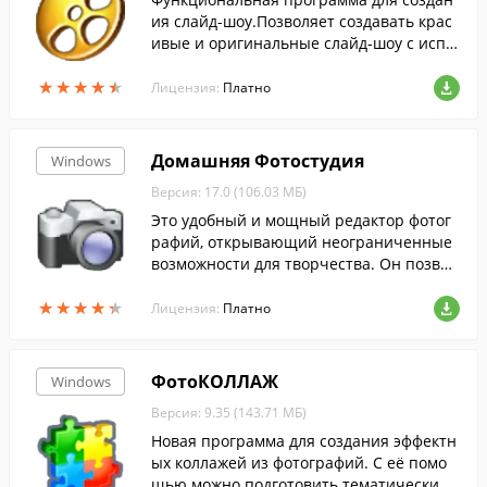
ия слайд-шоу.Позволяет создавать крас
ивые и оригинальные слайд-шоу с испо
льзованием различных художественных
★
★
★
★
★
★
★
★
★
★
эффектов, фоновой музыки и видео роли
Лицензия:
Платно
ков.
Домашняя Фотостудия
Windows
Версия: 17.0 (106.03 МБ)
Это удобный и мощный редактор фотог
рафий, открывающий неограниченные
возможности для творчества. Он позвол
яет быстро улучшать и редактировать ф
★
★
★
★
★
★
★
★
★
★
ото, просматривать слайд-шоу и добавл
Лицензия:
Платно
ять сотни спецэффектов.
ФотоКОЛЛАЖ
Windows
Версия: 9.35 (143.71 МБ)
Новая программа для создания эффектн
ых коллажей из фотографий. С её помо
щью можно подготовить тематический