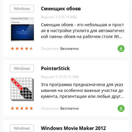
Сменщик обоев
Windows
Версия: 1.0 (0.74 МБ)
Сменщик обоев - это небольшая и прост
ая в настройке утилита для автоматичес
кой смены обоев на рабочем столе Wind
ows.
★
★
★
★
★
★
★
★
★
★
Лицензия:
Бесплатно
PointerStick
Windows
Версия: 5.15 (0.72 МБ)
Эта программа предназначена для указ
ывания на особенно важные участки до
кумента, презентации или любые други
е элементы на экране.
★
★
★
★
★
★
★
★
★
★
Лицензия:
Бесплатно
Windows Movie Maker 2012
Windows