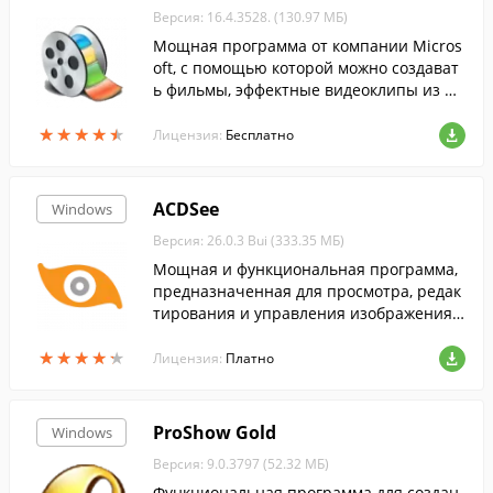
Версия: 16.4.3528. (130.97 МБ)
Мощная программа от компании Micros
oft, с помощью которой можно создават
ь фильмы, эффектные видеоклипы из фо
тографий и видео.
★
★
★
★
★
★
★
★
★
★
Лицензия:
Бесплатно
ACDSee
Windows
Версия: 26.0.3 Bui (333.35 МБ)
Мощная и функциональная программа,
предназначенная для просмотра, редак
тирования и управления изображениям
и....
★
★
★
★
★
★
★
★
★
★
Лицензия:
Платно
ProShow Gold
Windows
Версия: 9.0.3797 (52.32 МБ)
Функциональная программа для создан