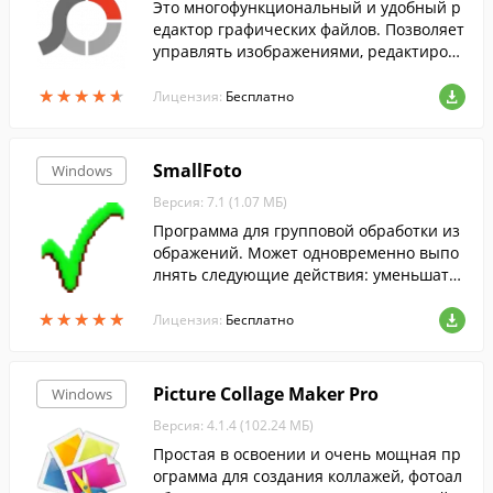
Это многофункциональный и удобный р
едактор графических файлов. Позволяет
управлять изображениями, редактирова
ть и просматривать их....
★
★
★
★
★
★
★
★
★
★
Лицензия:
Бесплатно
SmallFoto
Windows
Версия: 7.1 (1.07 МБ)
Программа для групповой обработки из
ображений. Может одновременно выпо
лнять следующие действия: уменьшать
и увеличивать изображения; конвертир
★
★
★
★
★
★
★
★
★
★
овать изображения из одного формата в
Лицензия:
Бесплатно
другой.
Picture Collage Maker Pro
Windows
Версия: 4.1.4 (102.24 МБ)
Простая в освоении и очень мощная пр
ограмма для создания коллажей, фотоал