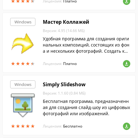
★
★
★
★
★
★
★
★
★
★
дание 3D слайд-шоу и многое другое.
Лицензия:
Платно
Мастер Коллажей
Windows
Версия: 4.95 (14.66 МБ)
Удобная программа для создания ориги
нальных композиций, состоящих из фон
а и нескольких фотографий. Создать кра
сивый коллаж в программе можно быст
★
★
★
★
★
★
★
★
★
★
ро и просто. Программа включает боль
Лицензия:
Платно
шой выбор эффектов.
Simply Slideshow
Windows
Версия: 1.1.60 (0.84 МБ)
Бесплатная программа, предназначенн
ая для создания слайд-шоу из цифровых
фотографий или изображений.
★
★
★
★
★
★
★
★
★
★
Лицензия:
Бесплатно