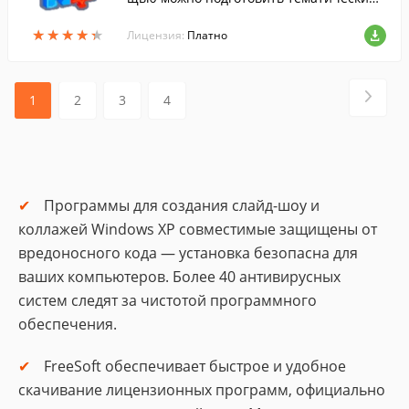
коллаж.
★
★
★
★
★
★
★
★
★
★
Лицензия:
Платно
1
2
3
4
Программы для создания слайд-шоу и
коллажей Windows XP совместимые защищены от
вредоносного кода — установка безопасна для
ваших компьютеров. Более 40 антивирусных
систем следят за чистотой программного
обеспечения.
FreeSoft обеспечивает быстрое и удобное
скачивание лицензионных программ, официально