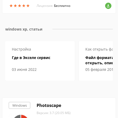
ip. Кодирование файлов.
★
★
★
★
★
★
★
★
★
★
Лицензия:
Бесплатно
windows xp, статьи
Настройка
Как открыть файл
Где в Экселе сервис
Файл формата ep
открыть, описан
особенности
03 июня 2022
05 февраля 2019
Photoscape
Windows
Версия: 3.7 (20.05 МБ)