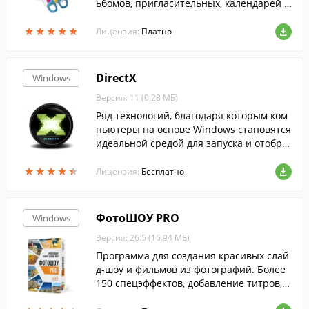
ьбомов, пригласительных, календарей и
т.п. на основе ваших фотографий.
★
★
★
★
★
★
★
★
★
★
Лицензия:
Платно
DirectX
Windows
Версия: 11 (0.28 МБ)
Ряд технологий, благодаря которым ком
пьютеры на основе Windows становятся
идеальной средой для запуска и отобра
жения приложений, богатых элементам
★
★
★
★
★
★
★
★
★
★
и мультимедиа....
Лицензия:
Бесплатно
ФотоШОУ PRO
Windows
Версия: 26.5 (16.94 МБ)
Программа для создания красивых слай
д-шоу и фильмов из фотографий. Более
150 спецэффектов, добавление титров, з
аставок и анимированных коллажей, соз