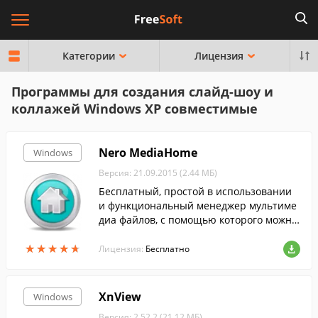
Категории
Лицензия
Программы для создания слайд-шоу и
коллажей Windows XP совместимые
Nero MediaHome
Windows
Версия: 21.09.2015 (2.44 МБ)
Бесплатный, простой в использовании
и функциональный менеджер мультиме
диа файлов, с помощью которого можно
каталогизировать все фотографии, ауди
★
★
★
★
★
★
★
★
★
★
о и видео файлы на компьютере.
Лицензия:
Бесплатно
XnView
Windows
Версия: 2.52.2 (21.12 МБ)