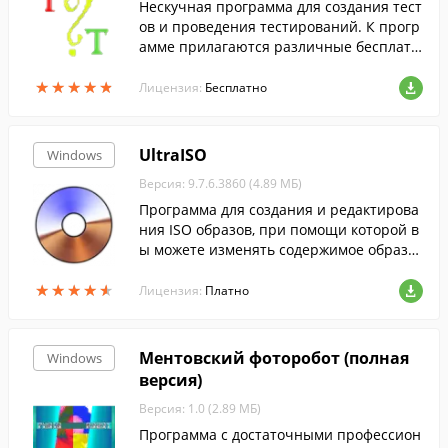
Нескучная программа для создания тест
ов и проведения тестирований. К прогр
амме прилагаются различные бесплатн
ые приложения, с помощью которых, на
★
★
★
★
★
★
★
★
★
★
пример, вы сможете создать веб-страни
Лицензия:
Бесплатно
чку с тестом и несколько примеров тест
ов.
UltraISO
Windows
Версия: 9.7.6.3860 (4.89 МБ)
Программа для создания и редактирова
ния ISO образов, при помощи которой в
ы можете изменять содержимое образо
в, извлекать оттуда файлы или создават
★
★
★
★
★
★
★
★
★
★
ь ISO-файлы с жесткого диска.
Лицензия:
Платно
Ментовский фоторобот (полная
Windows
версия)
Версия: 1.0 (2.89 МБ)
Программа с достаточными профессион