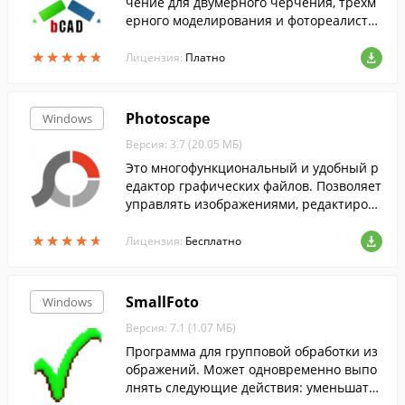
чение для двумерного черчения, трехм
ерного моделирования и фотореалисти
чного тонирования. Данная программа
★
★
★
★
★
★
★
★
★
★
предназначена для моделирования меб
Лицензия:
Платно
ели и профильных деталей.
Photoscape
Windows
Версия: 3.7 (20.05 МБ)
Это многофункциональный и удобный р
едактор графических файлов. Позволяет
управлять изображениями, редактирова
ть и просматривать их....
★
★
★
★
★
★
★
★
★
★
Лицензия:
Бесплатно
SmallFoto
Windows
Версия: 7.1 (1.07 МБ)
Программа для групповой обработки из
ображений. Может одновременно выпо
лнять следующие действия: уменьшать