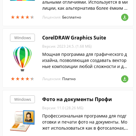
альными отличиями. Используется в ми
лиции, как альтернатива более ёмким и
сложным профессиональным программ
★
★
★
★
★
★
★
★
★
★
Лицензия:
Бесплатно
ам с дистрибутивами более 500 МБ.
CorelDRAW Graphics Suite
Windows
Версия: 2023 24.5. (1.68 МБ)
Мощная программа для графического д
изайна, позволяющая создавать вектор
ные композиции любой сложности и для
любых целей. ...
★
★
★
★
★
★
★
★
★
★
Лицензия:
Платно
Фото на документы Профи
Windows
Версия: 11.0 (28.26 МБ)
Профессиональная программа для подг
отовки и печати фото на документы. Мо
жет использоваться как в фотосалонах, т
ак и в домашних условиях. Включает гот