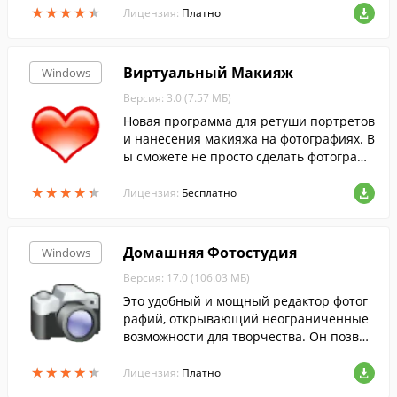
★
★
★
★
★
★
★
★
★
★
овые форматы фото, возможность замен
Лицензия:
Платно
ы ...
Виртуальный Макияж
Windows
Версия: 3.0 (7.57 МБ)
Новая программа для ретуши портретов
и нанесения макияжа на фотографиях. В
ы сможете не просто сделать фотографи
ю красивее, но и изменить свой стиль!
★
★
★
★
★
★
★
★
★
★
Программа включает более десяти уник
Лицензия:
Бесплатно
альных инструментов для преображени
я внешности на фото.
Домашняя Фотостудия
Windows
Версия: 17.0 (106.03 МБ)
Это удобный и мощный редактор фотог
рафий, открывающий неограниченные
возможности для творчества. Он позвол
яет быстро улучшать и редактировать ф
★
★
★
★
★
★
★
★
★
★
ото, просматривать слайд-шоу и добавл
Лицензия:
Платно
ять сотни спецэффектов.