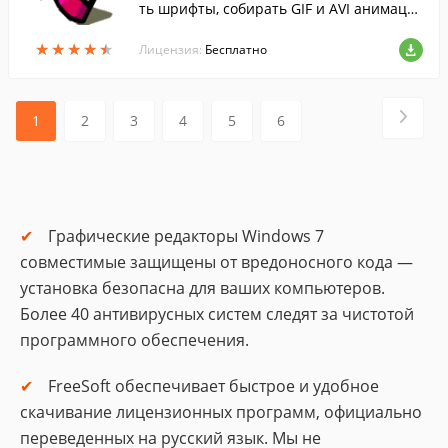
ть шрифты, собирать GIF и AVI анимаци
и, снимать web-камерой фото и видео, и
★
★
★
★
★
★
★
★
★
★
пр.
Лицензия:
Бесплатно
1
2
3
4
5
6
Графические редакторы Windows 7
совместимые защищены от вредоносного кода —
установка безопасна для ваших компьютеров.
Более 40 антивирусных систем следят за чистотой
программного обеспечения.
FreeSoft обеспечивает быстрое и удобное
скачивание лицензионных программ, официально
переведенных на русский язык. Мы не