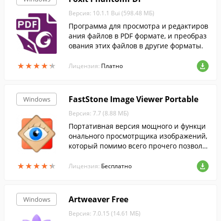
Версия: 10.1.1 Bui (598.48 МБ)
Программа для просмотра и редактиров
ания файлов в PDF формате, и преобраз
ования этих файлов в другие форматы.
★
★
★
★
★
★
★
★
★
★
Лицензия:
Платно
FastStone Image Viewer Portable
Windows
Версия: 7.7 (8.88 МБ)
Портативная версия мощного и функци
онального просмотрщика изображений,
который помимо всего прочего позволя
ет редактировать и конвертировать кар
★
★
★
★
★
★
★
★
★
★
тинки....
Лицензия:
Бесплатно
Artweaver Free
Windows
Версия: 7.0.15 (14.61 МБ)