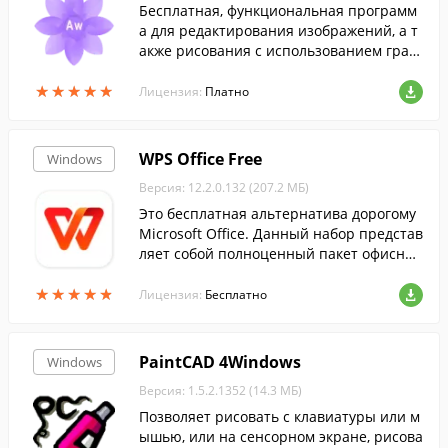
Бесплатная, функциональная программ
а для редактирования изображений, а т
акже рисования с использованием граф
ического планшета. ...
★
★
★
★
★
★
★
★
★
★
Лицензия:
Платно
WPS Office Free
Windows
Версия: 12.2.0.132 (207.2 МБ)
Это бесплатная альтернатива дорогому
Microsoft Office. Данный набор представ
ляет собой полноценный пакет офисных
приложений....
★
★
★
★
★
★
★
★
★
★
Лицензия:
Бесплатно
PaintCAD 4Windows
Windows
Версия: 1.5.2.1352 (14.3 МБ)
Позволяет рисовать с клавиатуры или м
ышью, или на сенсорном экране, рисова