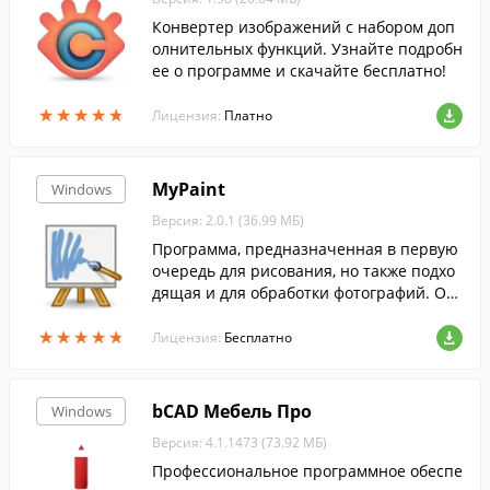
Конвертер изображений с набором доп
олнительных функций. Узнайте подробн
ее о программе и скачайте бесплатно!
★
★
★
★
★
★
★
★
★
★
Лицензия:
Платно
MyPaint
Windows
Версия: 2.0.1 (36.99 МБ)
Программа, предназначенная в первую
очередь для рисования, но также подхо
дящая и для обработки фотографий. Он
а предлагает набор настраиваемых кист
★
★
★
★
★
★
★
★
★
★
ей, цветовую палитру, поддержку разны
Лицензия:
Бесплатно
х фо...
bCAD Мебель Про
Windows
Версия: 4.1.1473 (73.92 МБ)
Профессиональное программное обеспе