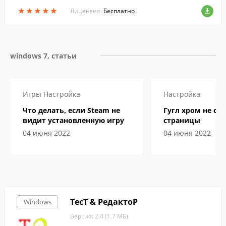
и увеличивать изображения; конвертир
★
★
★
★
★
★
★
★
★
★
овать изображения из одного формата в
Лицензия:
Бесплатно
другой.
windows 7, статьи
Игры
Настройка
Настройка
Что делать, если Steam не
Гугл хром не от
видит установленную игру
страницы
04 июня 2022
04 июня 2022
ТесТ & РедактоР
Windows
Версия: 2.4 (1.7 МБ)