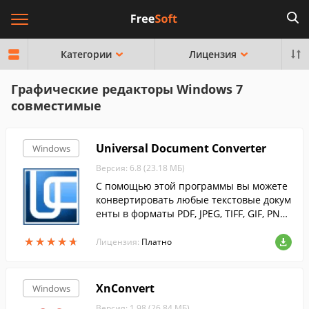
Категории
Лицензия
Графические редакторы Windows 7
совместимые
Universal Document Converter
Windows
Версия: 6.8 (23.18 МБ)
С помощью этой программы вы можете
конвертировать любые текстовые докум
енты в форматы PDF, JPEG, TIFF, GIF, PNG
и др.
★
★
★
★
★
★
★
★
★
★
Лицензия:
Платно
XnConvert
Windows
Версия: 1.98 (26.84 МБ)