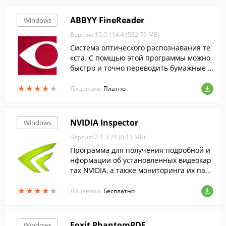
ABBYY FineReader
Windows
Версия: 15.0.114.4 (532.79 МБ)
Cистема оптического распознавания те
кста. С помщью этой программы можно
быстро и точно переводить бумажные д
окументы, PDF-файлы и цифровые фотог
★
★
★
★
★
★
★
★
★
★
рафии документов в редактируемый фо
Лицензия:
Платно
рмат....
NVIDIA Inspector
Windows
Версия: 2.1.3.20 (0.13 МБ)
Программа для получения подробной и
нформации об установленных видеокар
тах NVIDIA, а также мониторинга их пар
аметров.
★
★
★
★
★
★
★
★
★
★
Лицензия:
Бесплатно
Foxit PhantomPDF
Windows