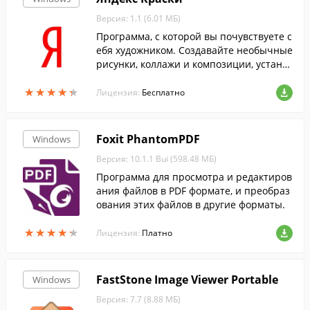
Версия: 1.1 (6.01 МБ)
Программа, с которой вы почувствуете с
ебя художником. Создавайте необычные
рисунки, коллажи и композиции, устано
вив Краски себе на компьютер. Или про
★
★
★
★
★
★
★
★
★
★
сто рисуйте онлайн.
Лицензия:
Бесплатно
Foxit PhantomPDF
Windows
Версия: 10.1.1 Bui (598.48 МБ)
Программа для просмотра и редактиров
ания файлов в PDF формате, и преобраз
ования этих файлов в другие форматы.
★
★
★
★
★
★
★
★
★
★
Лицензия:
Платно
FastStone Image Viewer Portable
Windows
Версия: 7.7 (8.88 МБ)