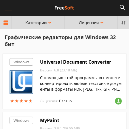
Категории
Лицензия
Графические редакторы для Windows 32
бит
Universal Document Converter
Windows
Версия: 6.8 (23.18 МБ)
С помощью этой программы вы можете
конвертировать любые текстовые докум
енты в форматы PDF, JPEG, TIFF, GIF, PNG
и др.
★
★
★
★
★
★
★
★
★
★
Лицензия:
Платно
MyPaint
Windows
Версия: 2.0.1 (36.99 МБ)