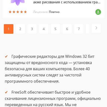
акже рисования с использованием граф
ического планшета. ...
★
★
★
★
★
★
★
★
★
★
Лицензия:
Платно
1
2
3
4
5
6
7
8
9
Графические редакторы для Windows 32 бит
защищены от вредоносного кода — установка
безопасна для ваших компьютеров. Более 40
антивирусных систем следят за чистотой
программного обеспечения.
FreeSoft обеспечивает быстрое и удобное
скачивание лицензионных программ, официально
переведенных на русский язык. Мы не