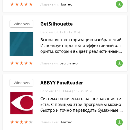
★
★
★
★
★
★
★
★
★
★
Лицензия:
Платно
GetSilhouette
Windows
Версия: 0.01 (10.12 МБ)
Выполняет векторизацию изображений.
Использует простой и эффективный алг
оритм, который выдает реалистичный р
езультат.
★
★
★
★
★
★
★
★
★
★
Лицензия:
Бесплатно
ABBYY FineReader
Windows
Версия: 15.0.114.4 (532.79 МБ)
Cистема оптического распознавания те
кста. С помщью этой программы можно
быстро и точно переводить бумажные д
окументы, PDF-файлы и цифровые фотог
★
★
★
★
★
★
★
★
★
★
рафии документов в редактируемый фо
Лицензия:
Платно
рмат....