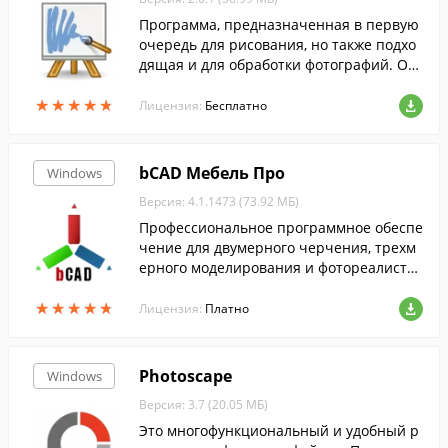
Программа, предназначенная в первую
очередь для рисования, но также подхо
дящая и для обработки фотографий. Он
а предлагает набор настраиваемых кист
★
★
★
★
★
★
★
★
★
★
ей, цветовую палитру, поддержку разны
Лицензия:
Бесплатно
х фо...
bCAD Мебель Про
Windows
Версия: 4.1.1473 (73.92 МБ)
Профессиональное программное обеспе
чение для двумерного черчения, трехм
ерного моделирования и фотореалисти
чного тонирования. Данная программа
★
★
★
★
★
★
★
★
★
★
предназначена для моделирования меб
Лицензия:
Платно
ели и профильных деталей.
Photoscape
Windows
Версия: 3.7 (20.05 МБ)
Это многофункциональный и удобный р