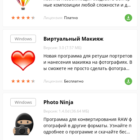
ные композиции любой сложности и для
любых целей. ...
★
★
★
★
★
★
★
★
★
★
Лицензия:
Платно
Виртуальный Макияж
Windows
Версия: 3.0 (7.57 МБ)
Новая программа для ретуши портретов
и нанесения макияжа на фотографиях. В
ы сможете не просто сделать фотографи
ю красивее, но и изменить свой стиль!
★
★
★
★
★
★
★
★
★
★
Программа включает более десяти уник
Лицензия:
Бесплатно
альных инструментов для преображени
я внешности на фото.
Photo Ninja
Windows
Версия: 1.4.0d (36.64 МБ)
Программа для конвертирования RAW ф
отографий в другие форматы. Узнайте п
одробнее о программе и скачайте беспл
атно!