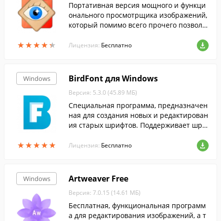
Портативная версия мощного и функци
онального просмотрщика изображений,
который помимо всего прочего позволя
ет редактировать и конвертировать кар
★
★
★
★
★
★
★
★
★
★
тинки....
Лицензия:
Бесплатно
BirdFont для Windows
Windows
Версия: 5.3.0 (45.89 МБ)
Специальная программа, предназначен
ная для создания новых и редактирован
ия старых шрифтов. Поддерживает шри
фты в формате TTF, EOT и SVG.
★
★
★
★
★
★
★
★
★
★
Лицензия:
Бесплатно
Artweaver Free
Windows
Версия: 7.0.15 (14.61 МБ)
Бесплатная, функциональная программ
а для редактирования изображений, а т