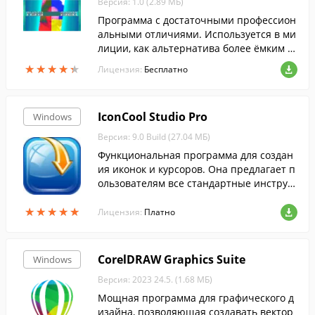
Версия: 1.0 (2.89 МБ)
Программа с достаточными профессион
альными отличиями. Используется в ми
лиции, как альтернатива более ёмким и
сложным профессиональным программ
★
★
★
★
★
★
★
★
★
★
Лицензия:
Бесплатно
ам с дистрибутивами более 500 МБ.
IconCool Studio Pro
Windows
Версия: 9.0 Build (27.04 МБ)
Функциональная программа для создан
ия иконок и курсоров. Она предлагает п
ользователям все стандартные инструм
енты для работы с иконками, а также фи
★
★
★
★
★
★
★
★
★
★
льтры и эффекты.
Лицензия:
Платно
CorelDRAW Graphics Suite
Windows
Версия: 2023 24.5. (1.68 МБ)
Мощная программа для графического д
изайна, позволяющая создавать вектор