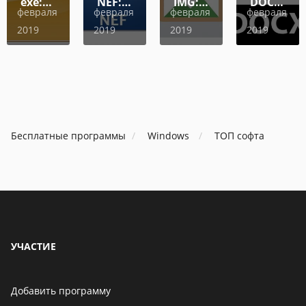
exe:
очередное приложение с
NEF:
IMG:
DOCX:
февраля
февраля
февраля
февраля
опасным вирусом
чем
чем
чем
чем
2019
2019
2019
2019
открыть,
открыть,
открыть,
открыть,
06 мая 2021
описание,
описание,
описание,
описание
особенности
особенности
особенности
особенно
В Telegram появится
возможность скрыть
номер телефона
Бесплатные программы
Windows
ТОП софта
06 мая 2021
Бенчмарк AnTuTu
опубликовал список самых
производительных
смартфонов августа
06 мая 2021
УЧАСТИЕ
Добавить программу