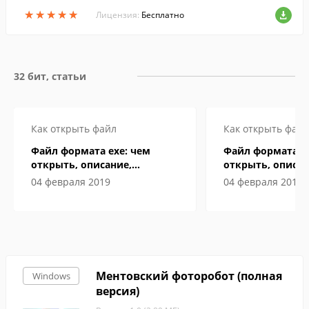
mp, jpg, gif, png, tga, tiff, pcx, ico и т.д.).
★
★
★
★
★
★
★
★
★
★
Лицензия:
Бесплатно
32 бит, статьи
Как открыть файл
Как открыть файл
Файл формата exe: чем
Файл формата N
открыть, описание,
открыть, описан
особенности
особенности
04 февраля 2019
04 февраля 2019
Ментовский фоторобот (полная
Windows
версия)