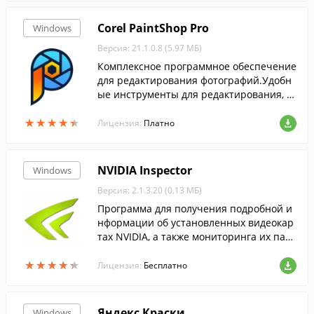
Corel PaintShop Pro
Windows
Версия: 21.1.0.8 (5.97 МБ)
Комплексное программное обеспечение
для редактирования фотографий.Удобн
ые инструменты для редактирования, у
прощенное рабочее пространство и пот
★
★
★
★
★
★
★
★
★
★
рясающие эффекты профессионального
Лицензия:
Платно
уровня.
NVIDIA Inspector
Windows
Версия: 2.1.3.20 (0.13 МБ)
Программа для получения подробной и
нформации об установленных видеокар
тах NVIDIA, а также мониторинга их пар
аметров.
★
★
★
★
★
★
★
★
★
★
Лицензия:
Бесплатно
Яндекс Краски
Windows