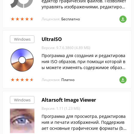
едактор графических файлов. Позволяет
управлять изображениями, редактирова
ть и просматривать их....
★
★
★
★
★
★
★
★
★
★
Лицензия:
Бесплатно
UltraISO
Windows
Версия: 9.7.6.3860 (4.89 МБ)
Программа для создания и редактирова
ния ISO образов, при помощи которой в
ы можете изменять содержимое образо
в, извлекать оттуда файлы или создават
★
★
★
★
★
★
★
★
★
★
ь ISO-файлы с жесткого диска.
Лицензия:
Платно
Altarsoft Image Viewer
Windows
Версия: 1.11 (1.23 МБ)
Программа для просмотра, редактирова
ния и печати изображений. Поддержив
ает основные графические форматы (b