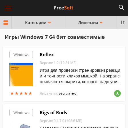
Категории
Лицензия
Игры Windows 7 64 бит совместимые
Reflex
Windows
Версия: 1.0 (12.81 МБ)
Игра для проверки (тренировки) реакци
и и точности кликов мышкой. На экране
появляются шарики, которые надо унич
тожать, кликая по ним.
★
★
★
★
★
★
★
★
★
★
Лицензия:
Бесплатно
Rigs of Rods
Windows
Версия: 0.4.7.0 (108.6 МБ)