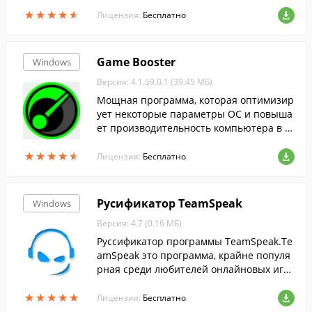
тчайшие строки загрузить необходимый
★
★
★
★
★
★
★
★
★
★
вам файл.
Лицензия:
Бесплатно
Game Booster
Windows
Версия: 4.1.59.0.1 (39.45 МБ)
Мощная программа, которая оптимизир
ует некоторые параметры ОС и повыша
ет производительность компьютера в и
грах.
★
★
★
★
★
★
★
★
★
★
Лицензия:
Бесплатно
Русификатор TeamSpeak
Windows
Версия: 4.7 (0.16 МБ)
Руссификатор программы TeamSpeak.Te
amSpeak это программа, крайне популя
рная среди любителей онлайновых игр
ы.
★
★
★
★
★
★
★
★
★
★
Лицензия:
Бесплатно