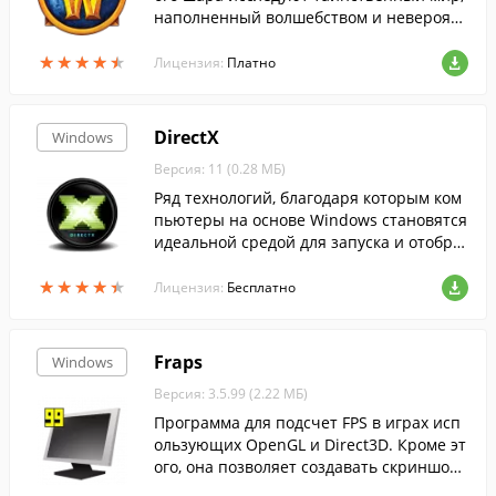
наполненный волшебством и невероятн
ыми приключениями. Это мир, где кажд
★
★
★
★
★
★
★
★
★
★
ый может стать героем.
Лицензия:
Платно
DirectX
Windows
Версия: 11 (0.28 МБ)
Ряд технологий, благодаря которым ком
пьютеры на основе Windows становятся
идеальной средой для запуска и отобра
жения приложений, богатых элементам
★
★
★
★
★
★
★
★
★
★
и мультимедиа....
Лицензия:
Бесплатно
Fraps
Windows
Версия: 3.5.99 (2.22 МБ)
Программа для подсчет FPS в играх исп
ользующих OpenGL и Direct3D. Кроме эт
ого, она позволяет создавать скриншот
ы одним нажатием и записывать видео