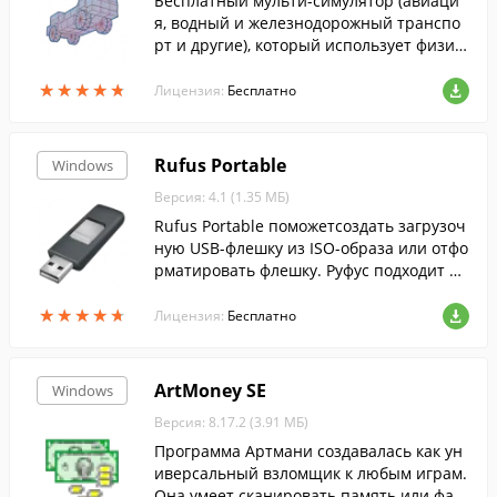
Бесплатный мульти-симулятор (авиаци
я, водный и железнодорожный транспо
рт и другие), который использует физик
у мягких тел для моделирования движен
★
★
★
★
★
★
★
★
★
★
ия и деформации автомобилей.
Лицензия:
Бесплатно
Rufus Portable
Windows
Версия: 4.1 (1.35 МБ)
Rufus Portable поможетсоздать загрузоч
ную USB-флешку из ISO-образа или отфо
рматировать флешку. Руфус подходит дл
я 32- и 64-битной Windows и поддержив
★
★
★
★
★
★
★
★
★
★
ает русский язык.
Лицензия:
Бесплатно
ArtMoney SE
Windows
Версия: 8.17.2 (3.91 МБ)
Программа Артмани создавалась как ун
иверсальный взломщик к любым играм.
Она умеет сканировать память или фай