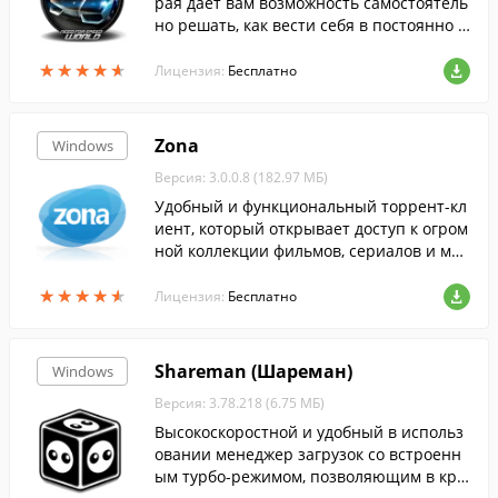
рая дает вам возможность самостоятель
но решать, как вести себя в постоянно р
астущем мире.
★
★
★
★
★
★
★
★
★
★
Лицензия:
Бесплатно
Zona
Windows
Версия: 3.0.0.8 (182.97 МБ)
Удобный и функциональный торрент-кл
иент, который открывает доступ к огром
ной коллекции фильмов, сериалов и муз
ыки.
★
★
★
★
★
★
★
★
★
★
Лицензия:
Бесплатно
Shareman (Шареман)
Windows
Версия: 3.78.218 (6.75 МБ)
Высокоскоростной и удобный в использ
овании менеджер загрузок со встроенн
ым турбо-режимом, позволяющим в кра