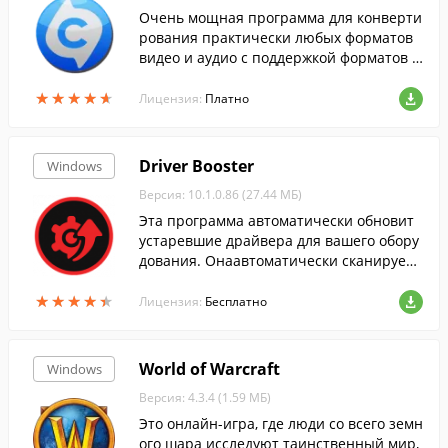
Очень мощная программа для конверти
рования практически любых форматов
видео и аудио с поддержкой форматов д
ля популярных мобильных устройств.
★
★
★
★
★
★
★
★
★
★
Лицензия:
Платно
Driver Booster
Windows
Версия: 10.1.0.86 (27.44 МБ)
Эта программа автоматически обновит
устаревшие драйвера для вашего обору
дования. Онаавтоматически сканирует
систему, скачивает и устанавливает дра
★
★
★
★
★
★
★
★
★
★
йвера....
Лицензия:
Бесплатно
World of Warcraft
Windows
Версия: 4.3.4 (1.59 МБ)
Это онлайн-игра, где люди со всего земн
ого шара исследуют таинственный мир,