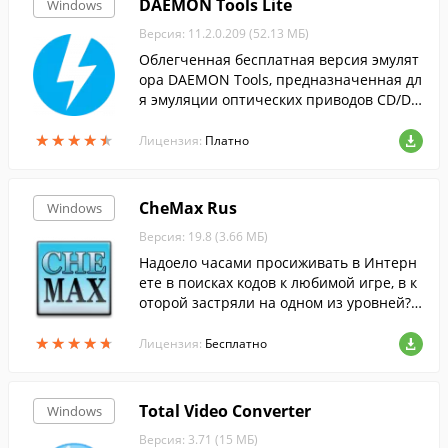
DAEMON Tools Lite
Windows
Версия: 11.2.0.209 (52.13 МБ)
Облегченная бесплатная версия эмулят
ора DAEMON Tools, предназначенная дл
я эмуляции оптических приводов CD/DV
D и BluRay дисков.
★
★
★
★
★
★
★
★
★
★
Лицензия:
Платно
CheMax Rus
Windows
Версия: 19.8 (3.66 МБ)
Надоело часами просиживать в Интерн
ете в поисках кодов к любимой игре, в к
оторой застряли на одном из уровней? Е
сли д...
★
★
★
★
★
★
★
★
★
★
Лицензия:
Бесплатно
Total Video Converter
Windows
Версия: 3.71 (15 МБ)