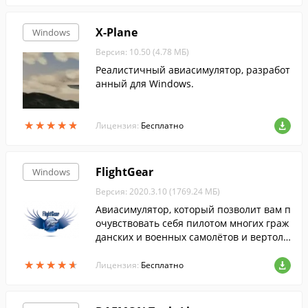
X-Plane
Windows
Версия: 10.50 (4.78 МБ)
Реалистичный авиасимулятор, разработ
анный для Windows.
★
★
★
★
★
★
★
★
★
★
Лицензия:
Бесплатно
FlightGear
Windows
Версия: 2020.3.10 (1769.24 МБ)
Авиасимулятор, который позволит вам п
очувствовать себя пилотом многих граж
данских и военных самолётов и вертолё
тов, совершить взлёты и посадки в аэро
★
★
★
★
★
★
★
★
★
★
порты большинства городов мира.
Лицензия:
Бесплатно