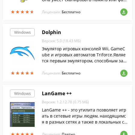
лы игры для поиска каких-то определен
★
★
★
★
★
★
★
★
★
★
ных значений. Имеется поддержка русс
Лицензия:
Бесплатно
кого языка
Dolphin
Windows
Версия: 5.0 (18.43 МБ)
Эмулятор игровых консолей Wii, GameC
ube и игровых автоматов Triforce.Являе
тся первым эмулятором, способным зап
ускать коммерческие игры, выпущенны
★
★
★
★
★
★
★
★
★
★
е для платформ GameCube и Wii....
Лицензия:
Бесплатно
LanGame ++
Windows
Версия: 1.2.12.78 (0.75 МБ)
LanGame ++ - это утилита позволяет игр
ать в сетевые игры людям, находящимс
я в разных сетях а также в локальных се
тях в разных подсетях, если такая возмо
★
★
★
★
★
★
★
★
★
★
жность в самой игре отсутствует. LanGa
Лицензия:
Платно