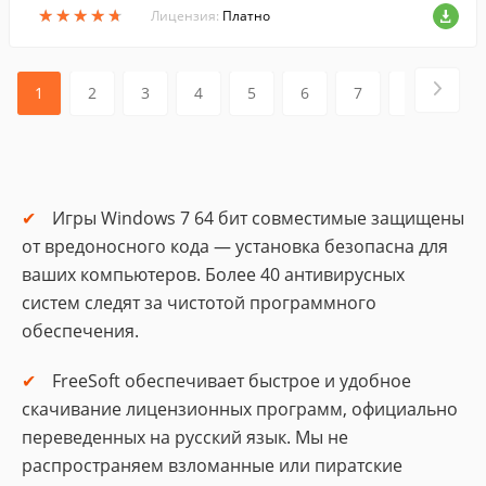
★
★
★
★
★
★
★
★
★
★
с экрана экрана компьютера....
Лицензия:
Платно
1
2
3
4
5
6
7
8
9
Игры Windows 7 64 бит совместимые защищены
от вредоносного кода — установка безопасна для
ваших компьютеров. Более 40 антивирусных
систем следят за чистотой программного
обеспечения.
FreeSoft обеспечивает быстрое и удобное
скачивание лицензионных программ, официально
переведенных на русский язык. Мы не
распространяем взломанные или пиратские