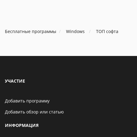
электронной
установленную
книги
В Telegram появится
игру
возможность скрыть
номер телефона
Бесплатные программы
Windows
ТОП софта
06 мая 2021
Бенчмарк AnTuTu
опубликовал список самых
производительных
смартфонов августа
06 мая 2021
УЧАСТИЕ
Добавить программу
Добавить обзор или статью
ИНФОРМАЦИЯ