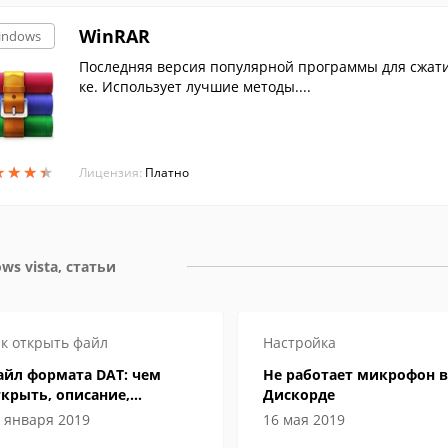
WinRAR
indows
Последняя версия популярной программы для сжати
ке. Использует лучшие методы....
★
★
★
★
★
★
★
★
Лицензия:
Платно
ws vista, статьи
к открыть файл
Настройка
айл формата DAT: чем
Не работает микрофон в
крыть, описание,
Дискорде
собенности
 января 2019
16 мая 2019