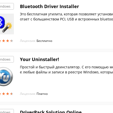
Bluetooth Driver Installer
indows
Это бесплатная утилита, которая позволяет установ
отает с большинством PCI, USB и встроенных bluetoo
★
★
★
★
★
★
★
★
Лицензия:
Бесплатно
Your Uninstaller!
indows
Простой и быстрый деинсталятор. С его помощью м
е любые файлы и записи в реестре Windows, которые
★
★
★
★
★
★
★
★
Лицензия:
Платно
DriverPack Solution Online
indows