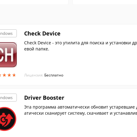
Check Device
indows
Check Device - это утилита для поиска и установки 
евой папке.
★
★
★
★
★
★
★
★
Лицензия:
Бесплатно
Driver Booster
indows
Эта программа автоматически обновит устаревшие 
атически сканирует систему, скачивает и устанавлив