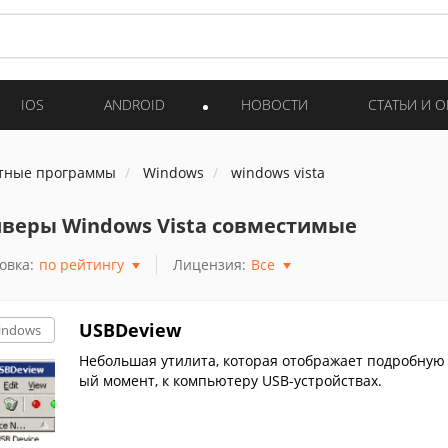
IOS
ANDROID
НОВОСТИ
СТАТЬИ И 
тные программы
Windows
windows vista
веры Windows Vista совместимые
овка:
по рейтингу
Лицензия:
Все
USBDeview
indows
Небольшая утилита, которая отображает подробную
ый момент, к компьютеру USB-устройствах.