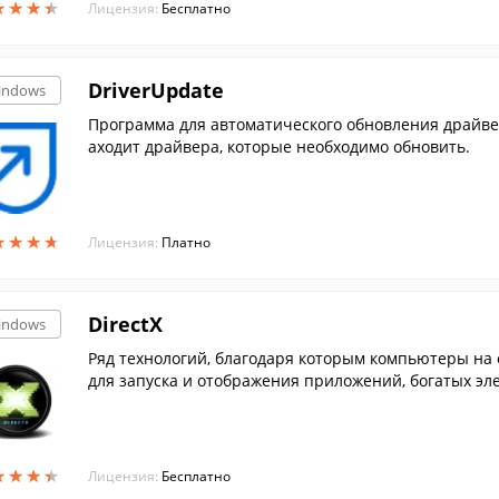
★
★
★
★
★
★
★
★
Лицензия:
Бесплатно
DriverUpdate
indows
Программа для автоматического обновления драйве
аходит драйвера, которые необходимо обновить.
★
★
★
★
★
★
★
★
Лицензия:
Платно
DirectX
indows
Ряд технологий, благодаря которым компьютеры на
для запуска и отображения приложений, богатых эл
★
★
★
★
★
★
★
★
Лицензия:
Бесплатно