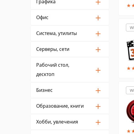
Графика
★
★
Офис
W
Система, утилиты
Серверы, сети
Рабочий стол,
★
★
десктоп
Бизнес
W
Образование, книги
Хобби, увлечения
★
★