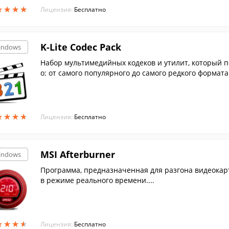
★
★
★
★
★
★
★
★
Лицензия:
Бесплатно
K-Lite Codec Pack
indows
Набор мультимедийных кодеков и утилит, который п
о: от самого популярного до самого редкого формата.
★
★
★
★
★
★
★
★
Лицензия:
Бесплатно
MSI Afterburner
indows
Программа, предназначенная для разгона видеокарт
в режиме реального времени....
★
★
★
★
★
★
★
★
Лицензия:
Бесплатно