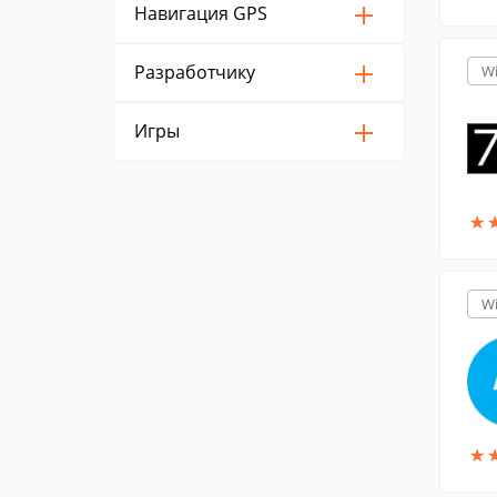
Навигация GPS
Разработчику
W
Игры
★
★
W
★
★