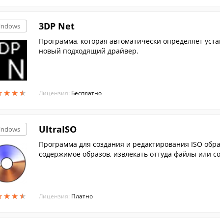
3DP Net
indows
Программа, которая автоматически определяет уст
новый подходящий драйвер.
★
★
★
★
★
★
★
★
Лицензия:
Бесплатно
UltraISO
indows
Программа для создания и редактирования ISO образов, при помощи которой вы можете изменять
содержимое образов, извлекать оттуда файлы или со
★
★
★
★
★
★
★
★
Лицензия:
Платно