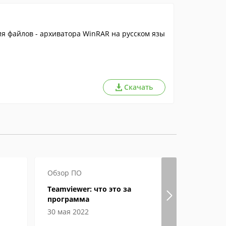
я файлов - архиватора WinRAR на русском язы
Скачать
Обзор ПО
Как откры
Teamviewer: что это за
Файл форм
программа
открыть, 
особенно
30 мая 2022
09 апреля