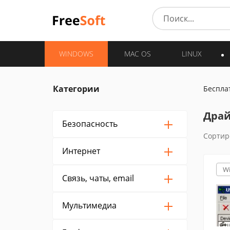
WINDOWS
MAC OS
LINUX
Категории
Беспла
Драй
Безопасность
Сортир
Интернет
W
Связь, чаты, email
Мультимедиа