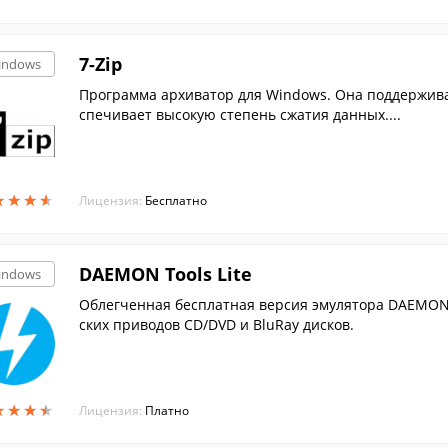
7-Zip
indows
Программа архиватор для Windows. Она поддержива
спечивает высокую степень сжатия данных....
★
★
★
★
★
★
★
★
Лицензия:
Бесплатно
DAEMON Tools Lite
indows
Облегченная бесплатная версия эмулятора DAEMON 
ских приводов CD/DVD и BluRay дисков.
★
★
★
★
★
★
★
★
Лицензия:
Платно