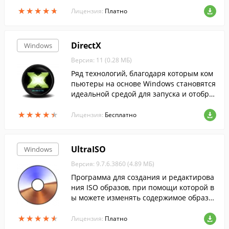
орые необходимо обновить.
★
★
★
★
★
★
★
★
★
★
Лицензия:
Платно
DirectX
Windows
Версия: 11 (0.28 МБ)
Ряд технологий, благодаря которым ком
пьютеры на основе Windows становятся
идеальной средой для запуска и отобра
жения приложений, богатых элементам
★
★
★
★
★
★
★
★
★
★
и мультимедиа....
Лицензия:
Бесплатно
UltraISO
Windows
Версия: 9.7.6.3860 (4.89 МБ)
Программа для создания и редактирова
ния ISO образов, при помощи которой в
ы можете изменять содержимое образо
в, извлекать оттуда файлы или создават
★
★
★
★
★
★
★
★
★
★
ь ISO-файлы с жесткого диска.
Лицензия:
Платно