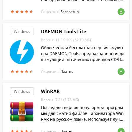
епень сжатия данных....
★
★
★
★
★
★
★
★
★
★
Лицензия:
Бесплатно
DAEMON Tools Lite
Windows
Версия: 11.2.0.209 (52.13 МБ)
Облегченная бесплатная версия эмулят
ора DAEMON Tools, предназначенная дл
я эмуляции оптических приводов CD/DV
D и BluRay дисков.
★
★
★
★
★
★
★
★
★
★
Лицензия:
Платно
WinRAR
Windows
Версия: 7.23 (3.78 МБ)
Последняя версия популярной програм
мы для сжатия файлов - архиватора Win
RAR на русском языке. Использует лучш
ие методы....
★
★
★
★
★
★
★
★
★
★
Лицензия:
Платно