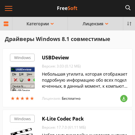
Категории
Лицензия
Драйверы Windows 8.1 совместимые
USBDeview
Windows
Версия: 3.03 (0.12 МБ)
Небольшая утилита, которая отображает
подробную информацию обо всех подкл
юченных, в данный момент, к компьюте
ру USB-устройствах.
★
★
★
★
★
★
★
★
★
★
Лицензия:
Бесплатно
K-Lite Codec Pack
Windows
Версия: 17.7.0 (61.11 МБ)