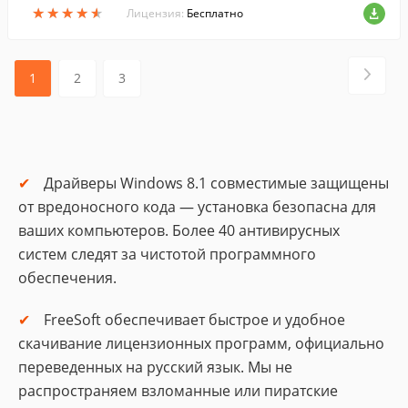
★
★
★
★
★
★
★
★
★
★
ойками форматирования USB-носителе
Лицензия:
Бесплатно
й.
1
2
3
Драйверы Windows 8.1 совместимые защищены
от вредоносного кода — установка безопасна для
ваших компьютеров. Более 40 антивирусных
систем следят за чистотой программного
обеспечения.
FreeSoft обеспечивает быстрое и удобное
скачивание лицензионных программ, официально
переведенных на русский язык. Мы не
распространяем взломанные или пиратские