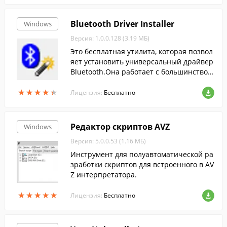
Bluetooth Driver Installer
Windows
Версия: 1.0.0.128 (3.19 МБ)
Это бесплатная утилита, которая позвол
яет установить универсальный драйвер
Bluetooth.Она работает с большинством
PCI, USB и встроенных bluetooth-адапте
★
★
★
★
★
★
★
★
★
★
ров.
Лицензия:
Бесплатно
Редактор скриптов AVZ
Windows
Версия: 5.0.0.53 (1.16 МБ)
Инструмент для полуавтоматической ра
зработки скриптов для встроенного в AV
Z интерпретатора.
★
★
★
★
★
★
★
★
★
★
Лицензия:
Бесплатно