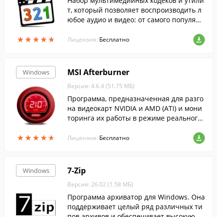
Набор мультимедийных кодеков и утили
т, который позволяет воспроизводить л
юбое аудио и видео: от самого популярн
ого до самого редкого формата....
★
★
★
★
★
★
★
★
★
★
Лицензия:
Бесплатно
MSI Afterburner
Windows
Версия: 4.6.4 (51.75 МБ)
Программа, предназначенная для разго
на видеокарт NVIDIA и AMD (ATI) и мони
торинга их работы в режиме реального
времени....
★
★
★
★
★
★
★
★
★
★
Лицензия:
Бесплатно
7-Zip
Windows
Версия: 26.02 (1.58 МБ)
Программа архиватор для Windows. Она
поддерживает целый ряд различных ти
пов архивов и обеспечивает высокую ст