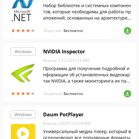
Набор библиотек и системных компонен
тов, которые необходимы для работы пр
иложений, основанных на архитектуре .
NET Framework....
★
★
★
★
★
★
★
★
★
★
Лицензия:
Бесплатно
NVIDIA Inspector
Windows
Версия: 2.1.3.20 (0.13 МБ)
Программа для получения подробной и
нформации об установленных видеокар
тах NVIDIA, а также мониторинга их пар
аметров.
★
★
★
★
★
★
★
★
★
★
Лицензия:
Бесплатно
Daum PotPlayer
Windows
Версия: 230707 (33.69 МБ)
Универсальный медиа плеер, который в
оспроизводит все популярные форматы