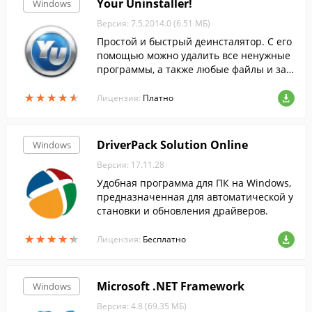
Your Uninstaller!
Windows
Версия: 7.5.2014.0 (6.51 МБ)
Простой и быстрый деинсталятор. С его
помощью можно удалить все ненужные
программы, а также любые файлы и зап
иси в реестре Windows, которые они мо
★
★
★
★
★
★
★
★
★
★
гут после себя оставить.
Лицензия:
Платно
DriverPack Solution Online
Windows
Версия: 17.11.28
Удобная программа для ПК на Windows,
предназначенная для автоматической у
становки и обновления драйверов.
★
★
★
★
★
★
★
★
★
★
Лицензия:
Бесплатно
Microsoft .NET Framework
Windows
Версия: 4.8 (69.35 МБ)