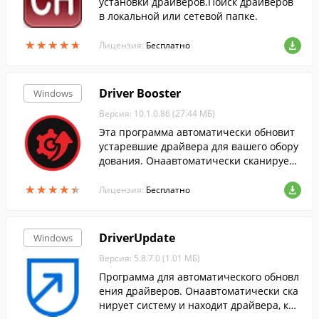
установки драйверов.Поиск драйверов
в локальной или сетевой папке.
★
★
★
★
★
★
★
★
★
★
Лицензия:
Бесплатно
Driver Booster
Windows
Версия: 10.1.0.86 (27.44 МБ)
Эта программа автоматически обновит
устаревшие драйвера для вашего обору
дования. Онаавтоматически сканирует
систему, скачивает и устанавливает дра
★
★
★
★
★
★
★
★
★
★
йвера....
Лицензия:
Бесплатно
DriverUpdate
Windows
Версия: 5.8.7.0 (1.01 МБ)
Программа для автоматического обновл
ения драйверов. Онаавтоматически ска
нирует систему и находит драйвера, кот