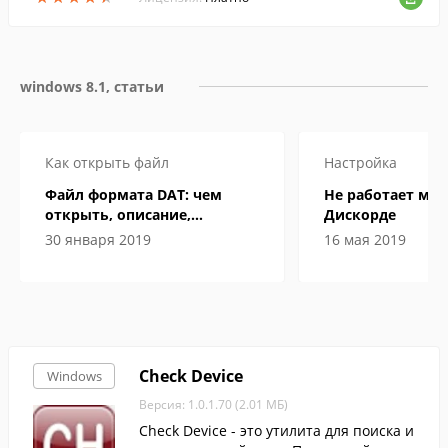
windows 8.1, статьи
Как открыть файл
Настройка
Файл формата DAT: чем
Не работает ми
открыть, описание,
Дискорде
особенности
30 января 2019
16 мая 2019
Check Device
Windows
Версия: 1.0.1.70 (2.01 МБ)
Check Device - это утилита для поиска и