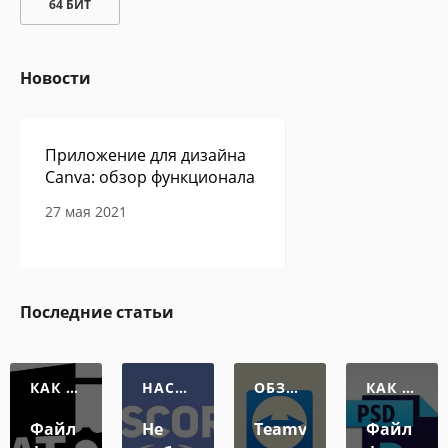
64 БИТ
Новости
Приложение для дизайна
Canva: обзор функционала
27 мая 2021
Сам себе программист -
Последние статьи
авторская колонка Павла
Ершова
27 мая 2021
КАК О
НАСТР
ОБЗО
КАК О
ТКРЫТ
ОЙКА
Р ПО
ТКРЫТ
Ь ФАЙ
Ь ФАЙ
Файл
Не
Teamviewer:
Файл
Л
Л