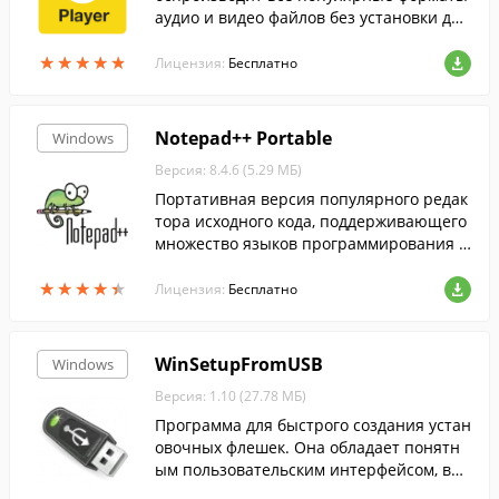
аудио и видео файлов без установки доп
олнительных кодеков....
★
★
★
★
★
★
★
★
★
★
Лицензия:
Бесплатно
Notepad++ Portable
Windows
Версия: 8.4.6 (5.29 МБ)
Портативная версия популярного редак
тора исходного кода, поддерживающего
множество языков программирования и
разметки.
★
★
★
★
★
★
★
★
★
★
Лицензия:
Бесплатно
WinSetupFromUSB
Windows
Версия: 1.10 (27.78 МБ)
Программа для быстрого создания устан
овочных флешек. Она обладает понятн
ым пользовательским интерфейсом, выс
окой скоростью работы и гибкими настр