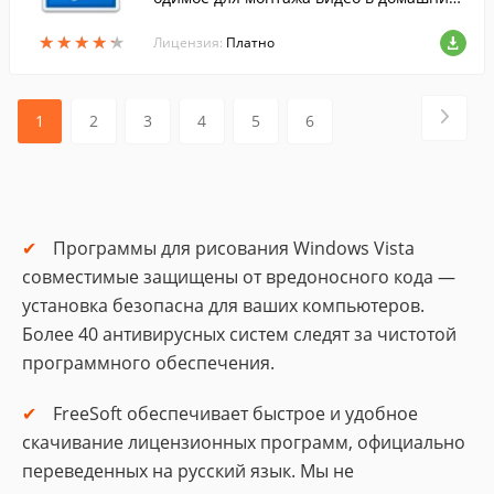
условиях. Включает коллекцию спецэфф
★
★
★
★
★
★
★
★
★
★
ектов, титров, заставок и даже фоновой
Лицензия:
Платно
музык...
1
2
3
4
5
6
Программы для рисования Windows Vista
совместимые защищены от вредоносного кода —
установка безопасна для ваших компьютеров.
Более 40 антивирусных систем следят за чистотой
программного обеспечения.
FreeSoft обеспечивает быстрое и удобное
скачивание лицензионных программ, официально
переведенных на русский язык. Мы не