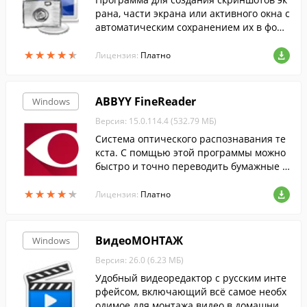
рана, части экрана или активного окна с
автоматическим сохранением их в форм
атах .png, .jpg, .gif или .bmp в выбранну
★
★
★
★
★
★
★
★
★
★
ю пользователем директорию.
Лицензия:
Платно
ABBYY FineReader
Windows
Версия: 15.0.114.4 (532.79 МБ)
Cистема оптического распознавания те
кста. С помщью этой программы можно
быстро и точно переводить бумажные д
окументы, PDF-файлы и цифровые фотог
★
★
★
★
★
★
★
★
★
★
рафии документов в редактируемый фо
Лицензия:
Платно
рмат....
ВидеоМОНТАЖ
Windows
Версия: 26.0 (6.23 МБ)
Удобный видеоредактор с русским инте
рфейсом, включающий всё самое необх
одимое для монтажа видео в домашних