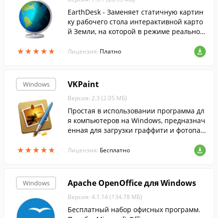
EarthDesk - Заменяет статичную картин
ку рабочего стола интерактивной карто
й Земли, на которой в режиме реальног
о времени отображаются день/ночь и с
★
★
★
★
★
★
★
★
★
★
вечения крупных городов.
Лицензия:
Платно
VKPaint
Windows
Версия: 2.3 (2.05 МБ)
Простая в использовании программа дл
я компьютеров на Windows, предназнач
енная для загрузки граффити и фотопаз
лов на свою страницу Вконтакте.
★
★
★
★
★
★
★
★
★
★
Лицензия:
Бесплатно
Apache OpenOffice для Windows
Windows
Версия: 4.1.14 (134.78 МБ)
Бесплатный набор офисных программ.