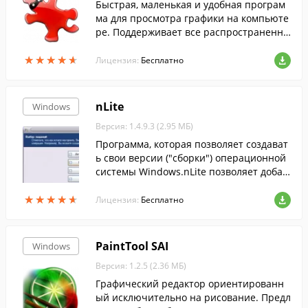
Быстрая, маленькая и удобная програм
ма для просмотра графики на компьюте
ре. Поддерживает все распространенны
е графические форматы.
★
★
★
★
★
★
★
★
★
★
Лицензия:
Бесплатно
nLite
Windows
Версия: 1.4.9.3 (2.95 МБ)
Программа, которая позволяет создават
ь свои версии ("сборки") операционной
системы Windows.nLite позволяет добав
лять в образ системы драйвера устройс
★
★
★
★
★
★
★
★
★
★
тв, обновления системы, темы оформле
Лицензия:
Бесплатно
н.
PaintTool SAI
Windows
Версия: 1.2.5 (2.36 МБ)
Графический редактор ориентированн
ый исключительно на рисование. Предл