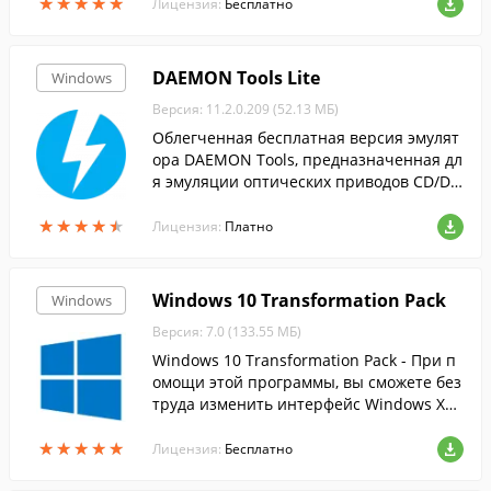
★
★
★
★
★
★
★
★
★
★
ML и HTML.
Лицензия:
Бесплатно
DAEMON Tools Lite
Windows
Версия: 11.2.0.209 (52.13 МБ)
Облегченная бесплатная версия эмулят
ора DAEMON Tools, предназначенная дл
я эмуляции оптических приводов CD/DV
D и BluRay дисков.
★
★
★
★
★
★
★
★
★
★
Лицензия:
Платно
Windows 10 Transformation Pack
Windows
Версия: 7.0 (133.55 МБ)
Windows 10 Transformation Pack - При п
омощи этой программы, вы сможете без
труда изменить интерфейс Windows XP,
Vista, 7, 8 и 8.1 на более современный и
★
★
★
★
★
★
★
★
★
★
нтерфейс десятки.
Лицензия:
Бесплатно