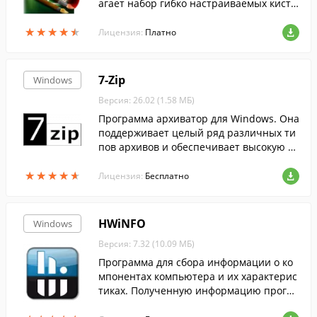
агает набор гибко настраиваемых кисте
й,настоящую палитру для смешения кра
★
★
★
★
★
★
★
★
★
★
сок, поддерживает слои и многое друго
Лицензия:
Платно
е. ...
7-Zip
Windows
Версия: 26.02 (1.58 МБ)
Программа архиватор для Windows. Она
поддерживает целый ряд различных ти
пов архивов и обеспечивает высокую ст
епень сжатия данных....
★
★
★
★
★
★
★
★
★
★
Лицензия:
Бесплатно
HWiNFO
Windows
Версия: 7.32 (10.09 МБ)
Программа для сбора информации о ко
мпонентах компьютера и их характерис
тиках. Полученную информацию програ
мма позволяет формировать в отчеты X