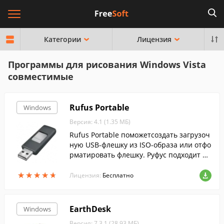
Категории
Лицензия
Программы для рисования Windows Vista
совместимые
Rufus Portable
Windows
Версия: 4.1 (1.35 МБ)
Rufus Portable поможетсоздать загрузоч
ную USB-флешку из ISO-образа или отфо
рматировать флешку. Руфус подходит дл
я 32- и 64-битной Windows и поддержив
★
★
★
★
★
★
★
★
★
★
ает русский язык.
Лицензия:
Бесплатно
EarthDesk
Windows
Версия: 7.3.1 (28.93 МБ)