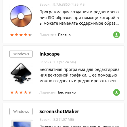
Версия: 9.7.6.3860 (4.89 МБ)
Программа для создания и редактирова
ния ISO образов, при помощи которой в
ы можете изменять содержимое образо
в, извлекать оттуда файлы или создават
★
★
★
★
★
★
★
★
★
★
ь ISO-файлы с жесткого диска.
Лицензия:
Платно
Inkscape
Windows
Версия: 1.3 (92.24 МБ)
Бесплатная программа для редактирова
ния векторной графики. С ее помощью
можно создавать и редактировать векто
рные илл...
★
★
★
★
★
★
★
★
★
★
Лицензия:
Бесплатно
ScreenshotMaker
Windows
Версия: 8.2 (1.07 МБ)
Программа для создания скриншотов эк