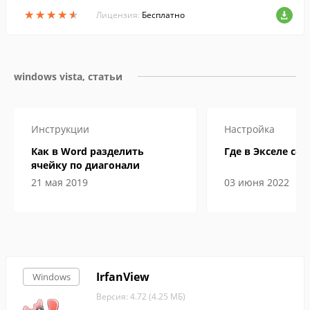
фики и частичной поддержкой работы с
★
★
★
★
★
★
★
★
★
★
векторной графикой....
Лицензия:
Бесплатно
windows vista, статьи
Инструкции
Настройка
Как в Word разделить
Где в Экселе сер
ячейку по диагонали
21 мая 2019
03 июня 2022
IrfanView
Windows
Версия: 4.72 (4.25 МБ)