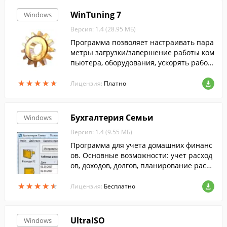
WinTuning 7
Windows
Версия: 1.4 (28.95 МБ)
Программа позволяет настраивать пара
метры загрузки/завершение работы ком
пьютера, оборудования, ускорять работ
у Интернет-соединения, редактировать
★
★
★
★
★
★
★
★
★
★
скрытые настройки Windows 7.
Лицензия:
Платно
Бухгалтерия Семьи
Windows
Версия: 1.4 (9.55 МБ)
Программа для учета домашних финанс
ов. Основные возможности: учет расход
ов, доходов, долгов, планирование расхо
дов и доходов, анализ.
★
★
★
★
★
★
★
★
★
★
Лицензия:
Бесплатно
UltraISO
Windows