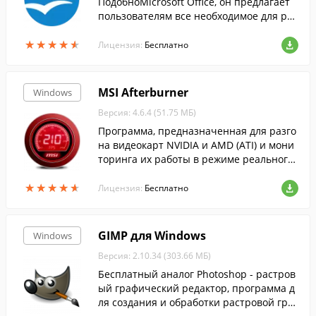
ПодобноMicrosoft Office, он предлагает
пользователям все необходимое для раб
оты с электронными документами....
★
★
★
★
★
★
★
★
★
★
Лицензия:
Бесплатно
MSI Afterburner
Windows
Версия: 4.6.4 (51.75 МБ)
Программа, предназначенная для разго
на видеокарт NVIDIA и AMD (ATI) и мони
торинга их работы в режиме реального
времени....
★
★
★
★
★
★
★
★
★
★
Лицензия:
Бесплатно
GIMP для Windows
Windows
Версия: 2.10.34 (303.66 МБ)
Бесплатный аналог Photoshop - растров
ый графический редактор, программа д
ля создания и обработки растровой гра