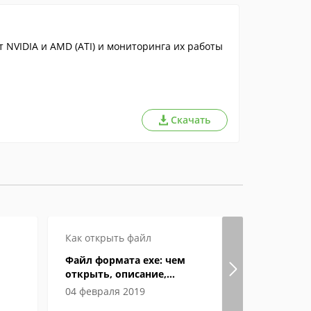
 NVIDIA и AMD (ATI) и мониторинга их работы
Скачать
Как открыть файл
Как откры
Файл формата exe: чем
Особенно
открыть, описание,
как откры
особенности
компьюте
04 февраля 2019
05 феврал