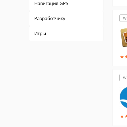
Навигация GPS
Разработчику
W
Игры
★
★
W
★
★