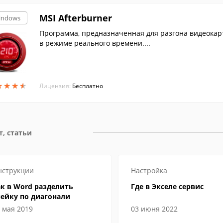
MSI Afterburner
indows
Программа, предназначенная для разгона видеокарт
в режиме реального времени....
★
★
★
★
★
★
★
★
Лицензия:
Бесплатно
т, статьи
нструкции
Настройка
к в Word разделить
Где в Экселе сервис
чейку по диагонали
 мая 2019
03 июня 2022