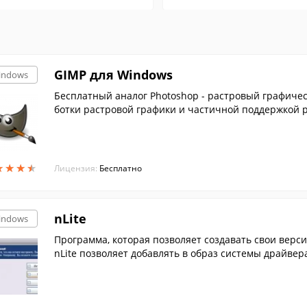
GIMP для Windows
indows
Бесплатный аналог Photoshop - растровый графичес
ботки растровой графики и частичной поддержкой ра
★
★
★
★
★
★
★
★
Лицензия:
Бесплатно
nLite
indows
Программа, которая позволяет создавать свои верс
nLite позволяет добавлять в образ системы драйвер
лен.