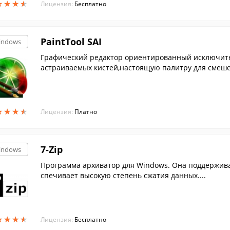
★
★
★
★
★
★
★
★
Лицензия:
Бесплатно
PaintTool SAI
indows
Графический редактор ориентированный исключител
астраиваемых кистей,настоящую палитру для смешен
ое. ...
★
★
★
★
★
★
★
★
Лицензия:
Платно
7-Zip
indows
Программа архиватор для Windows. Она поддержива
спечивает высокую степень сжатия данных....
★
★
★
★
★
★
★
★
Лицензия:
Бесплатно