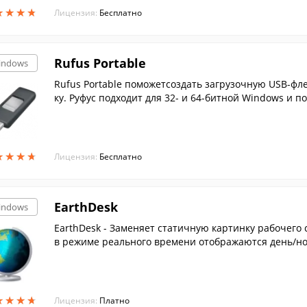
★
★
★
★
★
★
★
★
Лицензия:
Бесплатно
Rufus Portable
indows
Rufus Portable поможетсоздать загрузочную USB-фл
ку. Руфус подходит для 32- и 64-битной Windows и п
★
★
★
★
★
★
★
★
Лицензия:
Бесплатно
EarthDesk
indows
EarthDesk - Заменяет статичную картинку рабочего 
в режиме реального времени отображаются день/но
★
★
★
★
★
★
★
★
Лицензия:
Платно