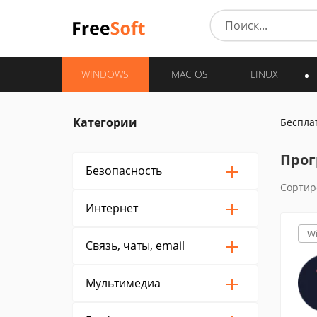
WINDOWS
MAC OS
LINUX
Категории
Беспла
Прог
Безопасность
Сортир
Интернет
W
Связь, чаты, email
Мультимедиа