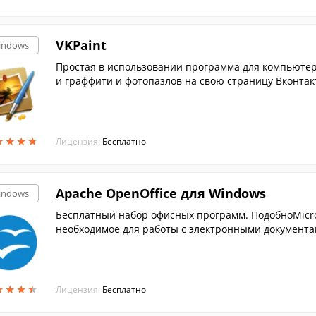
VKPaint
indows
Простая в использовании программа для компьютер
и граффити и фотопазлов на свою страницу Вконтак
★
★
★
★
★
★
★
★
Лицензия:
Бесплатно
Apache OpenOffice для Windows
indows
Бесплатный набор офисных программ. ПодобноMicroso
необходимое для работы с электронными документам
★
★
★
★
★
★
★
★
Лицензия:
Бесплатно