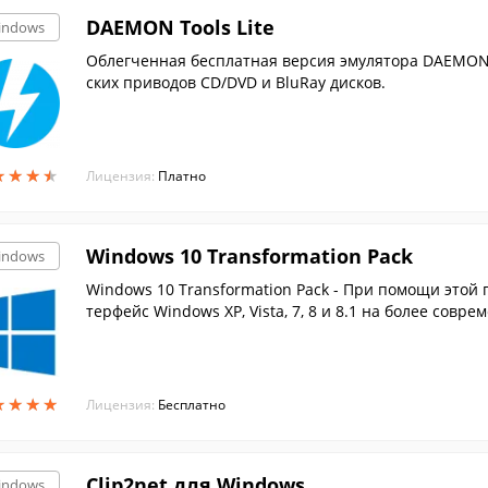
DAEMON Tools Lite
indows
Облегченная бесплатная версия эмулятора DAEMON 
ских приводов CD/DVD и BluRay дисков.
★
★
★
★
★
★
★
★
Лицензия:
Платно
Windows 10 Transformation Pack
indows
Windows 10 Transformation Pack - При помощи этой
★
★
★
★
★
★
★
★
Лицензия:
Бесплатно
Clip2net для Windows
indows