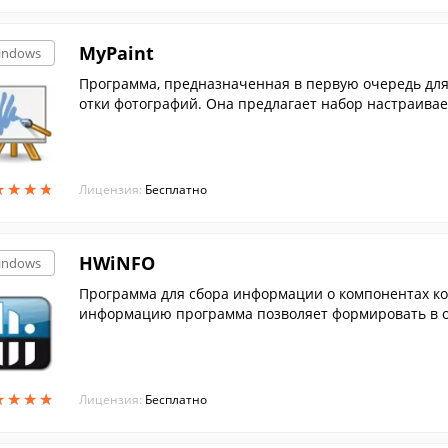
MyPaint
indows
Программа, предназначенная в первую очередь для 
отки фотографий. Она предлагает набор настраивае
ных фо...
★
★
★
★
★
★
★
★
Лицензия:
Бесплатно
HWiNFO
indows
Программа для сбора информации о компонентах ко
информацию программа позволяет формировать в о
★
★
★
★
★
★
★
★
Лицензия:
Бесплатно