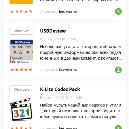
и видео.
★
★
★
★
★
★
★
★
★
★
Лицензия:
Бесплатно
USBDeview
Windows
Версия: 3.03 (0.12 МБ)
Небольшая утилита, которая отображает
подробную информацию обо всех подкл
юченных, в данный момент, к компьюте
ру USB-устройствах.
★
★
★
★
★
★
★
★
★
★
Лицензия:
Бесплатно
K-Lite Codec Pack
Windows
Версия: 17.7.0 (61.11 МБ)
Набор мультимедийных кодеков и утили
т, который позволяет воспроизводить л
юбое аудио и видео: от самого популярн
ого до самого редкого формата....
★
★
★
★
★
★
★
★
★
★
Лицензия:
Бесплатно