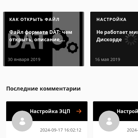
КАК ОТКРЫТЬ ФАЙЛ
НАСТРОЙКА
Файл формата DAT: чем
Не работает ми
открыть, описание,
Дискорде
особенности
30 января 2019
16 мая 2019
Последние комментарии
Настройка ЭЦП
Настро
2024-09-17 16:02:12
2024-