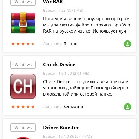
WinRAR
Windows
Версия: 7.23 (3.78 МБ)
Последняя версия популярной програм
мы для сжатия файлов - архиватора Win
RAR на русском языке. Использует лучш
ие методы....
★
★
★
★
★
★
★
★
★
★
Лицензия:
Платно
Check Device
Windows
Версия: 1.0.1.70 (2.01 МБ)
Check Device - это утилита для поиска и
установки драйверов.Поиск драйверов
в локальной или сетевой папке.
★
★
★
★
★
★
★
★
★
★
Лицензия:
Бесплатно
Driver Booster
Windows
Версия: 10.1.0.86 (27.44 МБ)