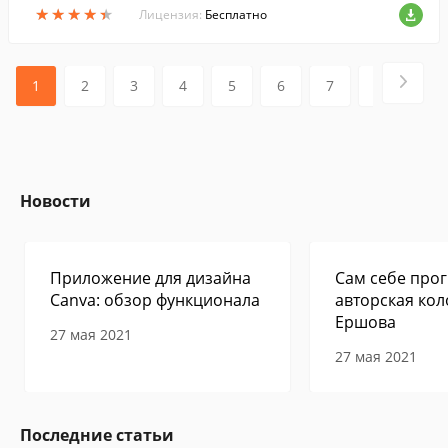
★
★
★
★
★
★
★
★
★
★
Лицензия:
Бесплатно
1
2
3
4
5
6
7
8
9
Новости
Приложение для дизайна
Сам себе прог
Canva: обзор функционала
авторская кол
Ершова
27 мая 2021
27 мая 2021
Последние статьи