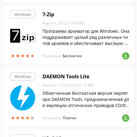
7-Zip
Windows
Версия: 26.02 (1.58 МБ)
Программа архиватор для Windows. Она
поддерживает целый ряд различных ти
пов архивов и обеспечивает высокую ст
епень сжатия данных....
★
★
★
★
★
★
★
★
★
★
Лицензия:
Бесплатно
DAEMON Tools Lite
Windows
Версия: 11.2.0.209 (52.13 МБ)
Облегченная бесплатная версия эмулят
ора DAEMON Tools, предназначенная дл
я эмуляции оптических приводов CD/DV
D и BluRay дисков.
★
★
★
★
★
★
★
★
★
★
Лицензия:
Платно