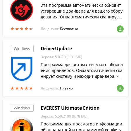
Эта программа автоматически обновит
устаревшие драйвера для вашего обору
дования. Онаавтоматически сканирует
систему, скачивает и устанавливает дра
★
★
★
★
★
★
★
★
★
★
йвера....
Лицензия:
Бесплатно
DriverUpdate
Windows
Версия: 5.8.7.0 (1.01 МБ)
Программа для автоматического обновл
ения драйверов. Онаавтоматически ска
нирует систему и находит драйвера, кот
орые необходимо обновить.
★
★
★
★
★
★
★
★
★
★
Лицензия:
Платно
EVEREST Ultimate Edition
Windows
Версия: 5.50.2100 (9.78 МБ)
Программа для просмотра информации
об аппаратной и программной конфигу