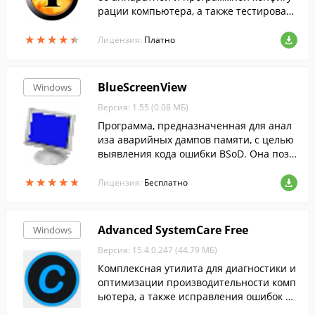
рации компьютера, а также тестирован
ия компьютера.
★
★
★
★
★
★
★
★
★
★
Лицензия:
Платно
BlueScreenView
Windows
Версия: 1.55 (0.08 МБ)
Программа, предназначенная для анал
иза аварийных дампов памяти, с целью
выявления кода ошибки BSoD. Она позв
оляет узнать массу полезной информац
★
★
★
★
★
★
★
★
★
★
ии об ошибке, которая привела к сбою с
Лицензия:
Бесплатно
истемы, а также может указать на драйв
ер, который послужил причиной ошибк
и.
Advanced SystemCare Free
Windows
Версия: 15.4.0.247 (44.79 МБ)
Комплексная утилита для диагностики и
оптимизации производительности комп
ьютера, а также исправления ошибок си
стемы....