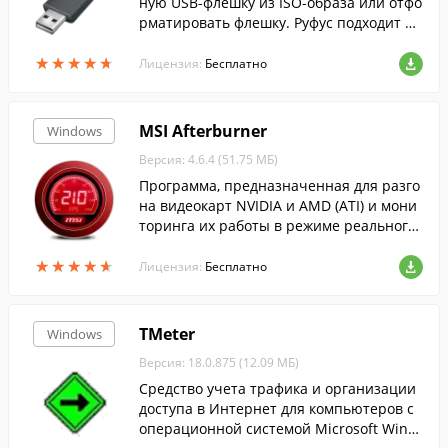
ную USB-флешку из ISO-образа или отфо
рматировать флешку. Руфус подходит дл
я 32- и 64-битной Windows и поддержив
★
★
★
★
★
★
★
★
★
★
ает русский язык.
Лицензия:
Бесплатно
MSI Afterburner
Windows
Версия: 4.6.4 (51.75 МБ)
Программа, предназначенная для разго
на видеокарт NVIDIA и AMD (ATI) и мони
торинга их работы в режиме реального
времени....
★
★
★
★
★
★
★
★
★
★
Лицензия:
Бесплатно
TMeter
Windows
Версия: 18.0.875 (12.09 МБ)
Средство учета трафика и организации
доступа в Интернет для компьютеров с
операционной системой Microsoft Wind