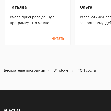
Татьяна
Ольга
Вчера приобрела данную
Разработчики, сп
программу. Что можно
за программу. Действительно
сказать..программа
настраивает ком
действительно работает. Я
берем у вас ее уж
Читать
самостоятельно смогла
остаемся очень дово
настроить свой компьютер для
тут что один пиш
работы на Сбербанке и
- НЕ ВЕРЬТЕ, про
Госзакупках. Я не знаю у кого
действительно на
там что не настраивается, в
и очень сильно о
программе все просто:
жизнь. Например 
Бесплатные программы
Windows
ТОП софта
отметила площадки, нажала
ноутбук с windows
кнопку запустить и все, 10-15
даже в удостове
минут все настроено. Я
центре не смогли
единственно что не понимаю,
посоветовали сме
почему такая низкая цена у
а эта программа н
программы? Ведь я когда
она настраивает
покупала ключ подписи у
неограниченное 
УЧАСТИЕ