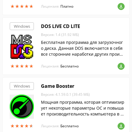
ows.
★
★
★
★
★
★
★
★
★
★
Лицензия:
Платно
DOS LIVE CD LITE
Windows
Версия: 1.4 (31.92 МБ)
Бесплатная программа для загрузочног
о диска. Данная DOS включается в себя
все сторонние наработки других произв
одителей.
★
★
★
★
★
★
★
★
★
★
Лицензия:
Бесплатно
Game Booster
Windows
Версия: 4.1.59.0.1 (39.45 МБ)
Мощная программа, которая оптимизир
ует некоторые параметры ОС и повыша
ет производительность компьютера в и
грах.
★
★
★
★
★
★
★
★
★
★
Лицензия:
Бесплатно