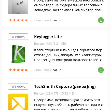
Программа автоматической настройки к
омпьютера на федеральных торговых п
лощадках.Настраивает компьютер поль
зователя в соответствии с требованиям
★
★
★
★
★
★
★
★
★
★
и законов 63,94,44,223 ФЗ.
Лицензия:
Платно
Keylogger Lite
Windows
Версия: 4.10 (3.21 МБ)
Клавиатурный шпион для скрытого пер
ехвата данных, вводимых с клавиатуры.
Полезен для контроля пользователей ко
мпьютера.
★
★
★
★
★
★
★
★
★
★
Лицензия:
Платно
TechSmith Capture (ранее Jing)
Windows
Версия: 2.1.0.573 (15.12 МБ)
Программа, позволяющая захватывать
выделенную область рабочего стола и с
охранять ее в качестве изображения ил