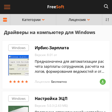
Категории
Лицензия
Драйверы на компьютер для Windows
Ирбис-Зарплата
Windows
Версия: 8.01 от
Предназначена для автоматизации рас
чёта зарплаты сотрудников, расчёта на
логов, формирования ведомостей и отчё
тов. Проста в освоении, обладает высок
★
★
★
★
★
★
★
★
★
★
им быстродействием и надёжностью.
Лицензия:
Бесплатно
Настройка ЭЦП
Windows
Версия: 5.0.3 (2.63 МБ)