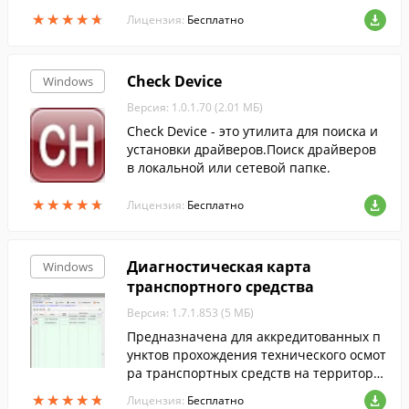
★
★
★
★
★
★
★
★
★
★
Лицензия:
Бесплатно
Check Device
Windows
Версия: 1.0.1.70 (2.01 МБ)
Check Device - это утилита для поиска и
установки драйверов.Поиск драйверов
в локальной или сетевой папке.
★
★
★
★
★
★
★
★
★
★
Лицензия:
Бесплатно
Диагностическая карта
Windows
транспортного средства
Версия: 1.7.1.853 (5 МБ)
Предназначена для аккредитованных п
унктов прохождения технического осмот
ра транспортных средств на территори
и РФ. Надежно, выгодно, удобно.
★
★
★
★
★
★
★
★
★
★
Лицензия:
Бесплатно