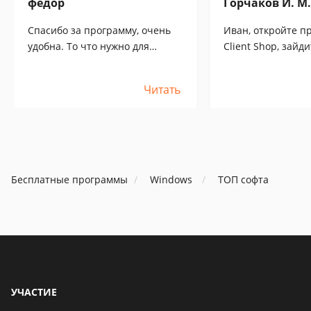
фёдор
Горчаков И. М.
Спасибо за программу, очень
Иван, откройте п
удобна. То что нужно для
Client Shop, зайд
небольшого магазина.
программе - там 
достаточно 1 работника что бы
контакты (e-mail 
Читать
вести ВСЕ! 1С отдыхает!
Бесплатные программы
Windows
ТОП софта
УЧАСТИЕ