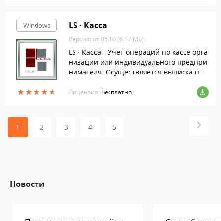
LS · Касса
Windows
Версия: от 05.10 (6.17 МБ)
LS · Касса - Учет операций по кассе орга
низации или индивидуального предпри
нимателя. Осуществляется выписка при
ходных и расходных ордеров с одновре
★
★
★
★
★
★
★
★
★
★
менной разноской по корр.счетам.
Лицензия:
Бесплатно
1
2
3
4
5
Новости