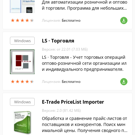
Для автоматизации розничной и оптово
й торговли. Программа для небольших т
орговых фирм. Содержит основные реж
★
★
★
★
★
★
★
★
★
★
имы для работы в торговле и на складе.
Лицензия:
Бесплатно
Учет склада, резервирование товара, от
слеживание долгов.
LS · Торговля
Windows
Версия: от 22.01 (7.03 МБ)
LS · Торговля - Учет торговых операций
оптово-розничной сети организации ил
и индивидуального предпринимателя.
★
★
★
★
★
★
★
★
★
★
Лицензия:
Бесплатно
E-Trade PriceList Importer
Windows
Версия: 2.0 (81.42 МБ)
Обработка и сравнение прайс-листов от
поставщиков и конкурентов. Поиск мин
имальной цены. Получения сводного пр