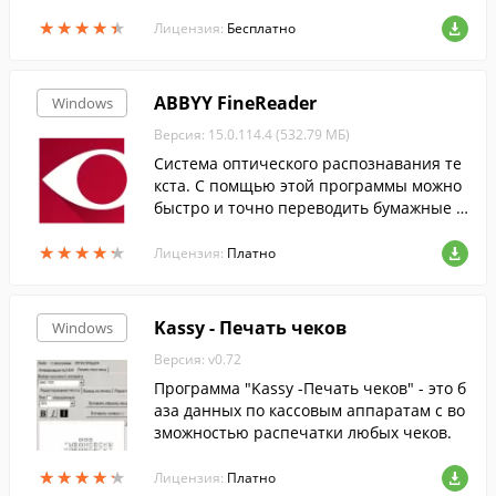
айс-листа и прайс-листа для клиентов.
★
★
★
★
★
★
★
★
★
★
Лицензия:
Бесплатно
ABBYY FineReader
Windows
Версия: 15.0.114.4 (532.79 МБ)
Cистема оптического распознавания те
кста. С помщью этой программы можно
быстро и точно переводить бумажные д
окументы, PDF-файлы и цифровые фотог
★
★
★
★
★
★
★
★
★
★
рафии документов в редактируемый фо
Лицензия:
Платно
рмат....
Kassy - Печать чеков
Windows
Версия: v0.72
Программа "Kassy -Печать чеков" - это б
аза данных по кассовым аппаратам с во
зможностью распечатки любых чеков.
★
★
★
★
★
★
★
★
★
★
Лицензия:
Платно