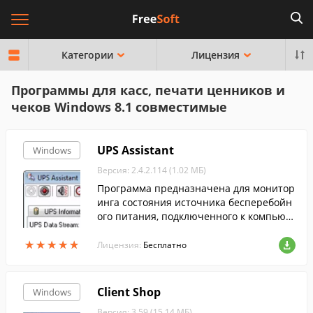
Категории
Лицензия
Программы для касс, печати ценников и
чеков Windows 8.1 совместимые
UPS Assistant
Windows
Версия: 2.4.2.114 (1.02 МБ)
Программа предназначена для монитор
инга состояния источника бесперебойн
ого питания, подключенного к компьют
еру через USB или COM-порт и поддерж
★
★
★
★
★
★
★
★
★
★
ивающего протокол Megatec.
Лицензия:
Бесплатно
Client Shop
Windows
Версия: 3.59 (15.14 МБ)