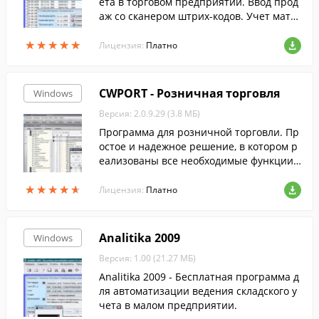
ета в торговом предприятии. Ввод прод
аж со сканером штрих-кодов. Учет мате
риальных ценностей в нескольких един
★
★
★
★
★
★
★
★
★
★
ицах измерения. Консолидация данных
Лицензия:
Платно
филиалов в одну базу данных. Отчеты в
средах MS Excell и MS Word.
CWPORT - Розничная торговля
Windows
Версия: 2.0.9.29 (3.8 МБ)
Программа для розничной торговли. Пр
остое и надежное решение, в котором р
еализованы все необходимые функции
для организации торговли.
★
★
★
★
★
★
★
★
★
★
Лицензия:
Платно
Analitika 2009
Windows
Версия: 1.00 (21.27 МБ)
Analitika 2009 - Бесплатная программа д
ля автоматизации ведения складского у
чета в малом предприятии.