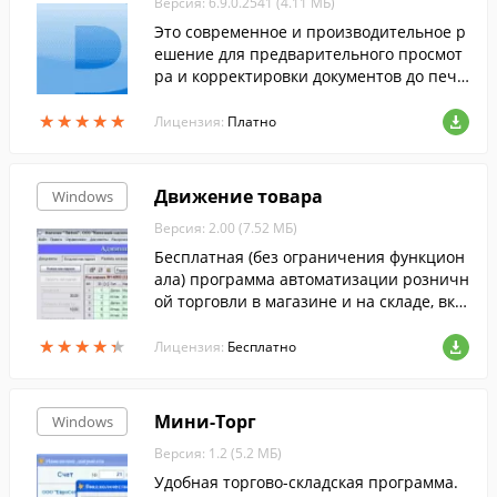
Версия: 6.9.0.2541 (4.11 МБ)
Это современное и производительное р
ешение для предварительного просмот
ра и корректировки документов до печа
ти.
★
★
★
★
★
★
★
★
★
★
Лицензия:
Платно
Движение товара
Windows
Версия: 2.00 (7.52 МБ)
Бесплатная (без ограничения функцион
ала) программа автоматизации розничн
ой торговли в магазине и на складе, вкл
ючает в себя учет прихода/расхода това
★
★
★
★
★
★
★
★
★
★
ров и РМ кассира.
Лицензия:
Бесплатно
Мини-Торг
Windows
Версия: 1.2 (5.2 МБ)
Удобная торгово-складская программа.