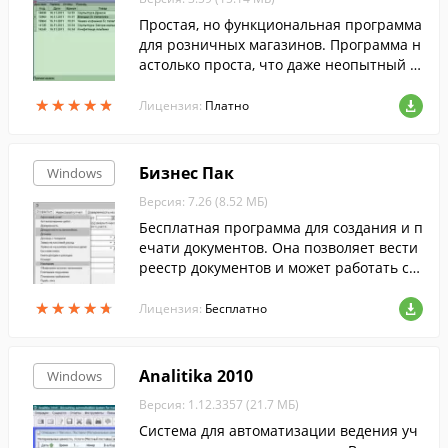
Простая, но функциональная программа
для розничных магазинов. Программа н
астолько проста, что даже неопытный п
ользователь освоит ее за 15 минут. Прог
★
★
★
★
★
★
★
★
★
★
рамма поддерживает современное торг
Лицензия:
Платно
овое оборудование (сканеры штрих-код
ов, принтеры чеков, весы с печатью эти
кеток). Печатает отчеты сразу в Excel!
Бизнес Пак
Windows
Версия: 7.26 (8.52 МБ)
Бесплатная программа для создания и п
ечати документов. Она позволяет вести
реестр документов и может работать с о
бщей базой в локальной сети.
★
★
★
★
★
★
★
★
★
★
Лицензия:
Бесплатно
Analitika 2010
Windows
Версия: 1.12.3357 (21.7 МБ)
Система для автоматизации ведения уч