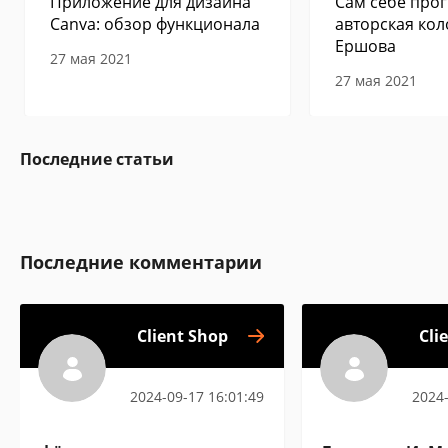
Приложение для дизайна
Сам себе прог
Canva: обзор функционала
авторская кол
Ершова
27 мая 2021
27 мая 2021
Последние статьи
Последние комментарии
Client Shop
Cli
2024-09-17 16:01:49
2024-