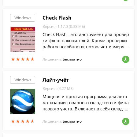
Check Flash
Windows
Версия: 1.17.0 (0.38 МБ)
Check Flash - это инструмент для провер
ки флеш-накопителей. Кроме проверки
работоспособности, позволяет измерять
мгновенную скорость чтения и записи,
★
★
★
★
★
★
★
★
★
★
редактировать информацию о разделах,
Лицензия:
Бесплатно
сохранять и восстанавливать полные об
разы разделов и всего диска, образ глав
ного загрузчика, проводить полное стир
Лайт-учёт
Windows
ание содержимого.
Версия: (4.27 МБ)
Мощная и простая программа для авто
матизации товарного складского и фина
нсового учета. Включает в себя склад, ка
ссу, банк и счета, единый справочник то
★
★
★
★
★
★
★
★
★
★
варов и клиентов и т.д.
Лицензия:
Бесплатно