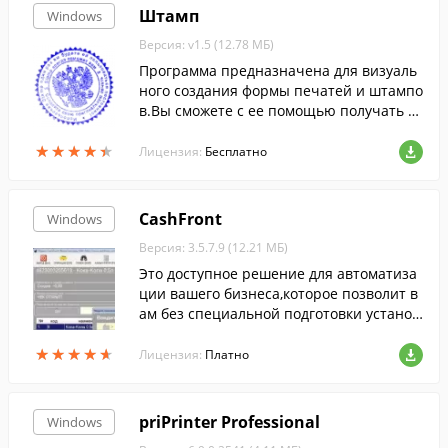
Штамп
Windows
Версия: v1.5 (12.78 МБ)
Программа предназначена для визуаль
ного создания формы печатей и штампо
в.Вы сможете с ее помощью получать м
акеты штемпельных изделий, полность
★
★
★
★
★
★
★
★
★
★
ю подготовленные для заказа.
Лицензия:
Бесплатно
CashFront
Windows
Версия: 3.5.7.9 (12.21 МБ)
Это доступное решение для автоматиза
ции вашего бизнеса,которое позволит в
ам без специальной подготовки установ
ить POS-систему с минимальными затра
★
★
★
★
★
★
★
★
★
★
тами времени и средств.
Лицензия:
Платно
priPrinter Professional
Windows