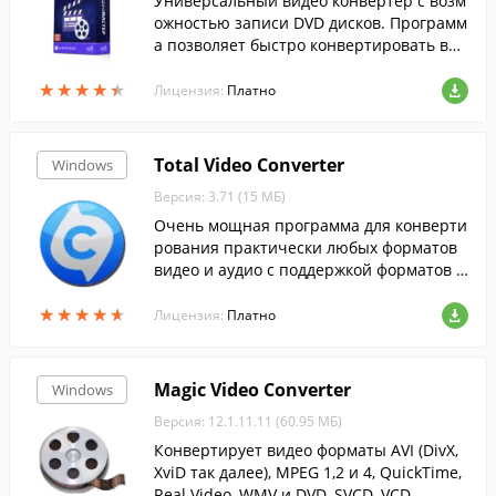
Универсальный видео конвертер с возм
ожностью записи DVD дисков. Программ
а позволяет быстро конвертировать вид
ео в любой формат, включая ролики выс
★
★
★
★
★
★
★
★
★
★
окого разрешения и онлайн-видео.
Лицензия:
Платно
Total Video Converter
Windows
Версия: 3.71 (15 МБ)
Очень мощная программа для конверти
рования практически любых форматов
видео и аудио с поддержкой форматов д
ля популярных мобильных устройств.
★
★
★
★
★
★
★
★
★
★
Лицензия:
Платно
Magic Video Converter
Windows
Версия: 12.1.11.11 (60.95 МБ)
Конвертирует видео форматы AVI (DivX,
XviD так далее), MPEG 1,2 и 4, QuickTime,
Real Video, WMV и DVD, SVCD, VCD