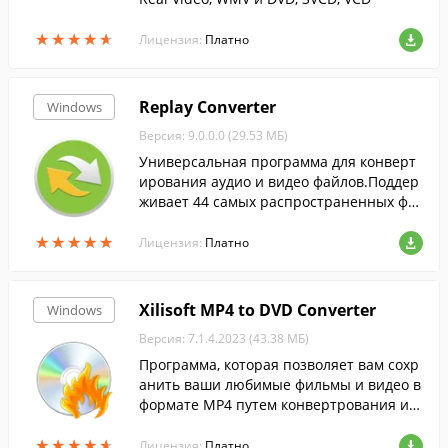
★
★
★
★
★
★
★
★
★
★
Лицензия:
Платно
Replay Converter
Windows
Версия: 9.0.0.0 (29.53 МБ)
Универсальная программа для конверт
ирования аудио и видео файлов.Поддер
живает 44 самых распространенных фо
рмата.
★
★
★
★
★
★
★
★
★
★
Лицензия:
Платно
Xilisoft MP4 to DVD Converter
Windows
Версия: 7.1.4.2023 (43.38 МБ)
Программа, которая позволяет вам сохр
анить ваши любимые фильмы и видео в
формате MP4 путем конвертрования и з
аписи их на DVD-диски.
★
★
★
★
★
★
★
★
★
★
Лицензия:
Платно