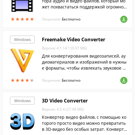
тора аудио и видео файлов, который мо
жет похвастаться поддержкой огромног
о количества форматов.
★
★
★
★
★
★
★
★
★
★
Лицензия:
Бесплатно
Freemake Video Converter
Windows
Версия: 4.1.14.1 (0.97 МБ)
Для конвертирования видеозаписей, ау
диоматериалов и изображений в нужны
е форматы, чтобы извлекать звуковое со
провождение из понравившихся фильм
★
★
★
★
★
★
★
★
★
★
ов скачайте Freemake Video Converter....
Лицензия:
Бесплатно
3D Video Converter
Windows
Версия: 4.5.4 (27.08 МБ)
Конвертер видео файлов, с помощью ко
торого просто видео можно превратить
в 3D-видео без особых затрат. Конверте