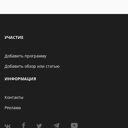
Бенчмарк AnTuTu
опубликовал список самых
производительных
смартфонов августа
06 мая 2021
УЧАСТИЕ
Добавить программу
Добавить обзор или статью
ИНФОРМАЦИЯ
Контакты
Реклама