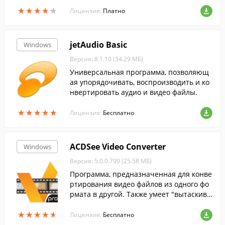
р имеет компактный и легко понятный
★
★
★
★
★
★
★
★
★
★
интерфейс.
Лицензия:
Платно
jetAudio Basic
Windows
Версия: 8.1.10 (34.29 МБ)
Универсальная программа, позволяющ
ая упорядочивать, воспроизводить и ко
нвертировать аудио и видео файлы.
★
★
★
★
★
★
★
★
★
★
Лицензия:
Бесплатно
ACDSee Video Converter
Windows
Версия: 5.0.0.799 (25.58 МБ)
Программа, предназначенная для конве
ртирования видео файлов из одного фо
рмата в другой. Также умеет "вытаскива
ть" аудио дорожки из видео записей.
★
★
★
★
★
★
★
★
★
★
Лицензия:
Бесплатно