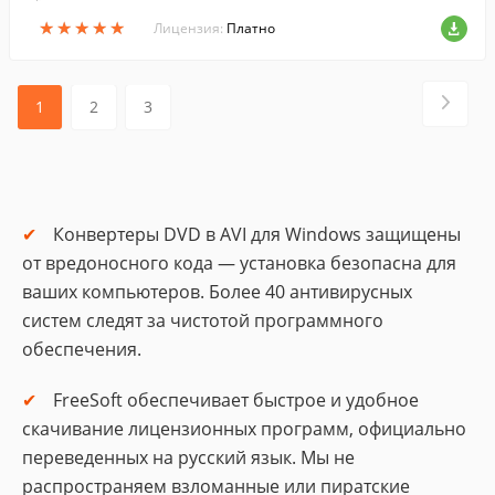
River PMP, Creative Zen, и Apple TV.
★
★
★
★
★
★
★
★
★
★
Лицензия:
Платно
1
2
3
Конвертеры DVD в AVI для Windows защищены
от вредоносного кода — установка безопасна для
ваших компьютеров. Более 40 антивирусных
систем следят за чистотой программного
обеспечения.
FreeSoft обеспечивает быстрое и удобное
скачивание лицензионных программ, официально
переведенных на русский язык. Мы не
распространяем взломанные или пиратские