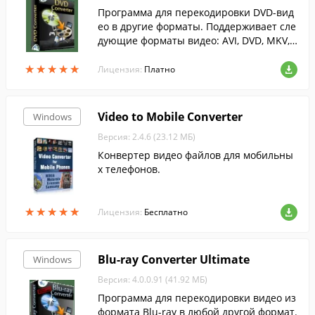
Программа для перекодировки DVD-вид
ео в другие форматы. Поддерживает сле
дующие форматы видео: AVI, DVD, MKV,
PS3, DIVX, iPad, iPhone, iPod, и т.д.
★
★
★
★
★
★
★
★
★
★
Лицензия:
Платно
Video to Mobile Converter
Windows
Версия: 2.4.6 (23.12 МБ)
Конвертер видео файлов для мобильны
х телефонов.
★
★
★
★
★
★
★
★
★
★
Лицензия:
Бесплатно
Blu-ray Converter Ultimate
Windows
Версия: 4.0.0.91 (41.92 МБ)
Программа для перекодировки видео из
формата Blu-ray в любой другой формат.