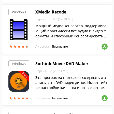
XMedia Recode
Windows
Версия: 3.5.8.3 (19.19 МБ)
Мощный медиа конвертер, поддержива
ющий практически все аудио и видео ф
орматы, и способный конвертировать D
VD и Blu-ray видео.
★
★
★
★
★
★
★
★
★
★
Лицензия:
Бесплатно
Sothink Movie DVD Maker
Windows
Версия: 3.8 (28.23 МБ)
Эта программа позволяет создавать и з
аписывать DVD видео диски. Имеет гибк
ие настройки качества и позволяет ред
актировать видео перед записью.
★
★
★
★
★
★
★
★
★
★
Лицензия:
Бесплатно