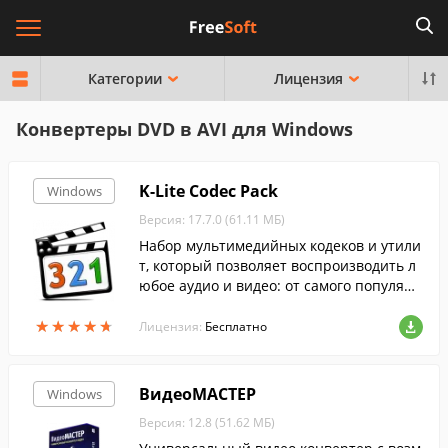
Категории
Лицензия
Конвертеры DVD в AVI для Windows
K-Lite Codec Pack
Windows
Версия: 17.7.0 (61.11 МБ)
Набор мультимедийных кодеков и утили
т, который позволяет воспроизводить л
юбое аудио и видео: от самого популярн
ого до самого редкого формата....
★
★
★
★
★
★
★
★
★
★
Лицензия:
Бесплатно
ВидеоМАСТЕР
Windows
Версия: 12.8 (51.62 МБ)