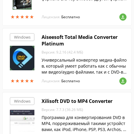
★
★
★
★
★
★
★
★
★
★
Лицензия:
Бесплатно
Aiseesoft Total Media Converter
Windows
Platinum
Версия: 9.2.16 (42.4 МБ)
Универсальный конвертер медиа-файло
в, который умеет работать как с обычны
ми видео/аудио файлами, так и с DVD-ви
део....
★
★
★
★
★
★
★
★
★
★
Лицензия:
Бесплатно
Xilisoft DVD to MP4 Converter
Windows
Версия: 7.7.3 (36.26 МБ)
Программа для конвертирования DVD в
MP4, поррерживаемый такими устройст
вами, как iPod, iPhone, PSP, PS3, Archos, i