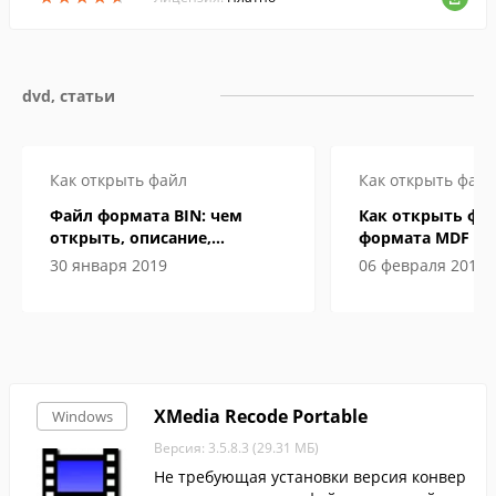
dvd, статьи
Как открыть файл
Как открыть файл
Файл формата BIN: чем
Как открыть фа
открыть, описание,
формата MDF и 
особенности
Windows
30 января 2019
06 февраля 2019
XMedia Recode Portable
Windows
Версия: 3.5.8.3 (29.31 МБ)
Не требующая установки версия конвер