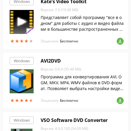
Kate's Video Toolkit
Windows
Версия: 7.0 (10.08 МБ)
Представляет собой программу "все в о
дном" для работы с аудио и видео файла
ми в большинстве распространенных ф
орматов.
★
★
★
★
★
★
★
★
★
★
Лицензия:
Бесплатно
AVI2DVD
Windows
Версия: 0.6.4 (35.48 МБ)
Программа для конвертирования AVI, O
GM, MKV, MP4, WMV файлов в DVD-форм
ат. Позволяет выбрать настройки видео,
подключать аудио дорожки и субтитры,
★
★
★
★
★
★
★
★
★
★
создавать простые меню для навигации
Лицензия:
Бесплатно
по диску.
VSO Software DVD Converter
Windows
Версия: 4.0.0.100 (54.09 МБ)