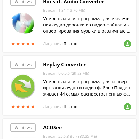
Boilsoft Audio Converter
Windows
Версия: 1.31 (13.76 МБ)
Универсальная программа для извлече
ния аудио-дорожки из видео-файлов и к
онвертирования музыки в различные ф
орматы.
★
★
★
★
★
★
★
★
★
★
Лицензия:
Платно
Replay Converter
Windows
Версия: 9.0.0.0 (29.53 МБ)
Универсальная программа для конверт
ирования аудио и видео файлов.Поддер
живает 44 самых распространенных фо
рмата.
★
★
★
★
★
★
★
★
★
★
Лицензия:
Платно
ACDSee
Windows
Версия: 26.0.3 Bui (333.35 МБ)