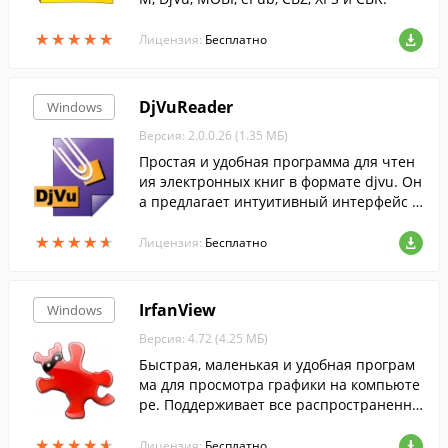
★
★
★
★
★
★
★
★
★
★
Лицензия:
Бесплатно
DjVuReader
Windows
Версия: 2.0.0.26 (1.35 МБ)
Простая и удобная программа для чтен
ия электронных книг в формате djvu. Он
а предлагает интуитивный интерфейс с
поддержкой вкладок, и два режима отоб
★
★
★
★
★
★
★
★
★
★
ражения страниц....
Лицензия:
Бесплатно
IrfanView
Windows
Версия: 4.72 (4.25 МБ)
Быстрая, маленькая и удобная програм
ма для просмотра графики на компьюте
ре. Поддерживает все распространенны
е графические форматы.
★
★
★
★
★
★
★
★
★
★
Лицензия:
Бесплатно