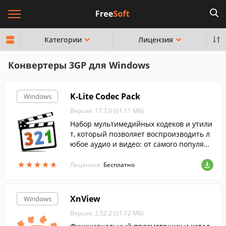
Категории
Лицензия
Конвертеры 3GP для Windows
K-Lite Codec Pack
Windows
Версия: 17.7.0 (61.11 МБ)
Набор мультимедийных кодеков и утили
т, который позволяет воспроизводить л
юбое аудио и видео: от самого популярн
ого до самого редкого формата....
★
★
★
★
★
★
★
★
★
★
Лицензия:
Бесплатно
XnView
Windows
Версия: 2.52.2 (21.12 МБ)