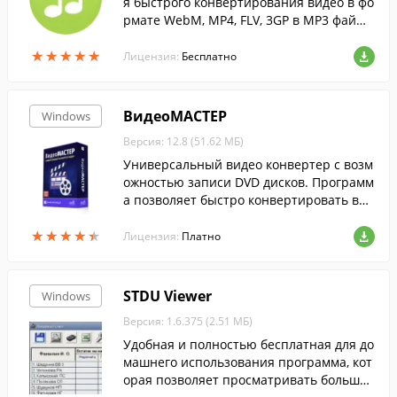
я быстрого конвертирования видео в фо
рмате WebM, MP4, FLV, 3GP в MP3 фай
л....
★
★
★
★
★
★
★
★
★
★
Лицензия:
Бесплатно
ВидеоМАСТЕР
Windows
Версия: 12.8 (51.62 МБ)
Универсальный видео конвертер с возм
ожностью записи DVD дисков. Программ
а позволяет быстро конвертировать вид
ео в любой формат, включая ролики выс
★
★
★
★
★
★
★
★
★
★
окого разрешения и онлайн-видео.
Лицензия:
Платно
STDU Viewer
Windows
Версия: 1.6.375 (2.51 МБ)
Удобная и полностью бесплатная для до
машнего использования программа, кот
орая позволяет просматривать большое