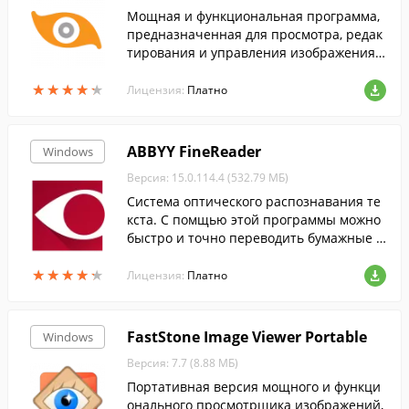
Мощная и функциональная программа,
предназначенная для просмотра, редак
тирования и управления изображениям
и....
★
★
★
★
★
★
★
★
★
★
Лицензия:
Платно
ABBYY FineReader
Windows
Версия: 15.0.114.4 (532.79 МБ)
Cистема оптического распознавания те
кста. С помщью этой программы можно
быстро и точно переводить бумажные д
окументы, PDF-файлы и цифровые фотог
★
★
★
★
★
★
★
★
★
★
рафии документов в редактируемый фо
Лицензия:
Платно
рмат....
FastStone Image Viewer Portable
Windows
Версия: 7.7 (8.88 МБ)
Портативная версия мощного и функци
онального просмотрщика изображений,