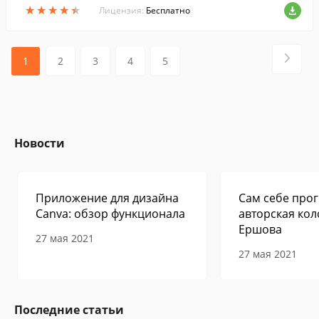
★
★
★
★
★
★
★
★
★
★
Лицензия:
Бесплатно
1
2
3
4
5
Новости
Приложение для дизайна
Сам себе прог
Canva: обзор функционала
авторская кол
Ершова
27 мая 2021
27 мая 2021
Последние статьи