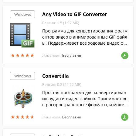
Any Video to GIF Converter
Windows
Версия: 1.5 (1.97 МБ)
Программа для конвертирования фрагм
ентов видео в анимированные GIF файл
ы. Поддерживает все ходовые видео фо
рматы.
★
★
★
★
★
★
★
★
★
★
Лицензия:
Бесплатно
Convertilla
Windows
Версия: 0.8 (25.72 МБ)
Простая программа для конвертирован
ия аудио и видео файлов. Принимает вс
е распространенные форматы, и может
конвертировать медиафайлы для мобил
★
★
★
★
★
★
★
★
★
★
ьных устройств.
Лицензия:
Бесплатно