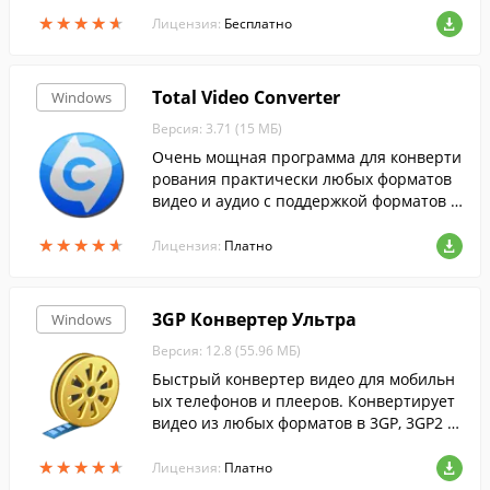
количество форматов текста, книг и ком
★
★
★
★
★
★
★
★
★
★
иксов.
Лицензия:
Бесплатно
Total Video Converter
Windows
Версия: 3.71 (15 МБ)
Очень мощная программа для конверти
рования практически любых форматов
видео и аудио с поддержкой форматов д
ля популярных мобильных устройств.
★
★
★
★
★
★
★
★
★
★
Лицензия:
Платно
3GP Конвертер Ультра
Windows
Версия: 12.8 (55.96 МБ)
Быстрый конвертер видео для мобильн
ых телефонов и плееров. Конвертирует
видео из любых форматов в 3GP, 3GP2 и
MP4, при этом включает готовые настро
★
★
★
★
★
★
★
★
★
★
йки для 230 портативных устройств.
Лицензия:
Платно