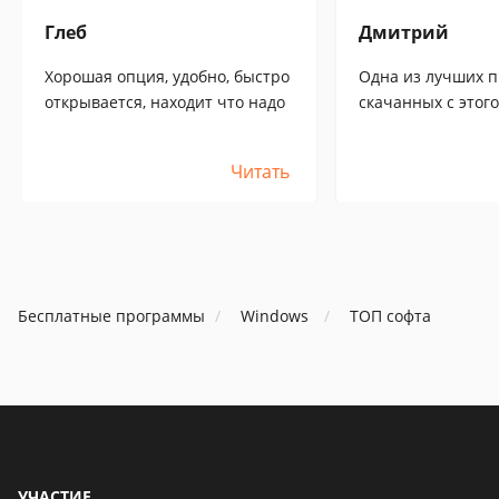
Глеб
Дмитрий
Хорошая опция, удобно, быстро
Одна из лучших п
открывается, находит что надо
скачанных с этого
видео на компе с
тормозить и иска
Читать
на некоторых фор
полностью вылеч
Бесплатные программы
Windows
ТОП софта
УЧАСТИЕ