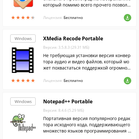
который помимо всего прочего позволя
ет редактировать и конвертировать кар
★
★
★
★
★
★
★
★
★
★
тинки....
Лицензия:
Бесплатно
XMedia Recode Portable
Windows
Версия: 3.5.8.3 (29.31 МБ)
Не требующая установки версия конвер
тора аудио и видео файлов, который мо
жет похвастаться поддержкой огромног
о количества форматов.
★
★
★
★
★
★
★
★
★
★
Лицензия:
Бесплатно
Notepad++ Portable
Windows
Версия: 8.4.6 (5.29 МБ)
Портативная версия популярного редак
тора исходного кода, поддерживающего
множество языков программирования и
разметки.