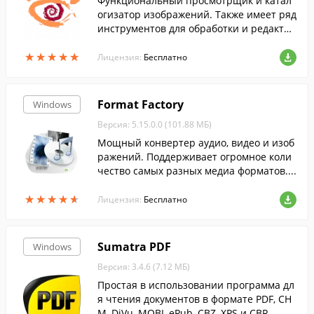
Функциональный просмотрщик и катал
огизатор изображений. Также имеет ряд
инструментов для обработки и редактир
ования изображений....
★
★
★
★
★
★
★
★
★
★
Лицензия:
Бесплатно
Format Factory
Windows
Версия: 5.15.0.0 (101.88 МБ)
Мощный конвертер аудио, видео и изоб
ражений. Поддерживает огромное коли
чество самых разных медиа форматов....
★
★
★
★
★
★
★
★
★
★
Лицензия:
Бесплатно
Sumatra PDF
Windows
Версия: 3.4.6 (7.12 МБ)
Простая в использовании программа дл
я чтения документов в формате PDF, CH
M, DjVu, MOBI, ePub, CBZ, XPS и CBR.