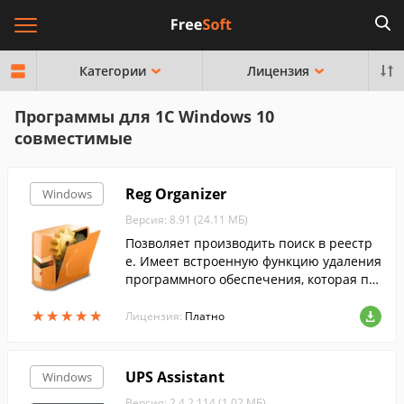
Категории
Лицензия
Программы для 1C Windows 10
совместимые
Reg Organizer
Windows
Версия: 8.91 (24.11 МБ)
Позволяет производить поиск в реестр
е. Имеет встроенную функцию удаления
программного обеспечения, которая по
зволяет производить полное удаление п
★
★
★
★
★
★
★
★
★
★
рограмм без остатков....
Лицензия:
Платно
UPS Assistant
Windows
Версия: 2.4.2.114 (1.02 МБ)