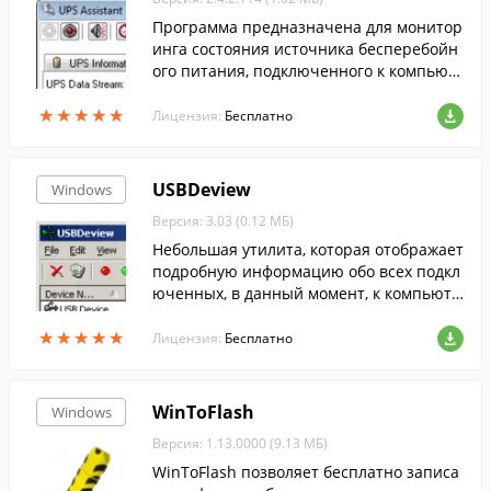
Программа предназначена для монитор
инга состояния источника бесперебойн
ого питания, подключенного к компьют
еру через USB или COM-порт и поддерж
★
★
★
★
★
★
★
★
★
★
ивающего протокол Megatec.
Лицензия:
Бесплатно
USBDeview
Windows
Версия: 3.03 (0.12 МБ)
Небольшая утилита, которая отображает
подробную информацию обо всех подкл
юченных, в данный момент, к компьюте
ру USB-устройствах.
★
★
★
★
★
★
★
★
★
★
Лицензия:
Бесплатно
WinToFlash
Windows
Версия: 1.13.0000 (9.13 МБ)
WinToFlash позволяет бесплатно записа