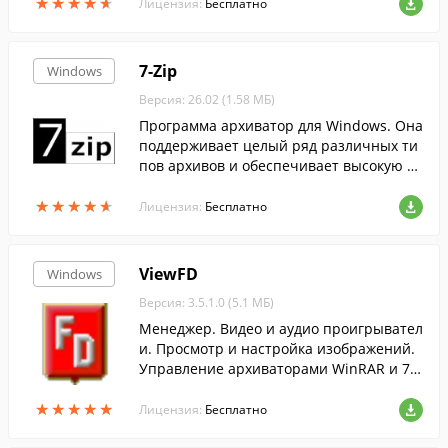
★
★
★
★
★
★
★
★
★
★
тв, обновления системы, темы оформле
Лицензия:
Бесплатно
н.
7-Zip
Windows
Версия: 26.02 (1.58 МБ)
Программа архиватор для Windows. Она
поддерживает целый ряд различных ти
пов архивов и обеспечивает высокую ст
епень сжатия данных....
★
★
★
★
★
★
★
★
★
★
Лицензия:
Бесплатно
ViewFD
Windows
Версия: 3.5.1.0 (5.1 МБ)
Менеджер. Видео и аудио проигрывател
и. Просмотр и настройка изображений.
Управление архиваторами WinRAR и 7-Z
ip. Кодирование файлов.
★
★
★
★
★
★
★
★
★
★
Лицензия:
Бесплатно