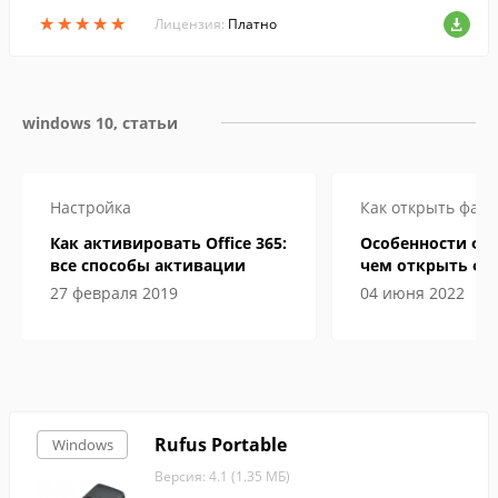
ы, заявления и отчеты, мониторить дви
★
★
★
★
★
★
★
★
★
★
жение персонала, а также вести учет ра
Лицензия:
Платно
бочего времени.
windows 10, статьи
Настройка
Как открыть файл
Как активировать Office 365:
Особенности фор
все способы активации
чем открыть фа
электронной кн
27 февраля 2019
04 июня 2022
Rufus Portable
Windows
Версия: 4.1 (1.35 МБ)