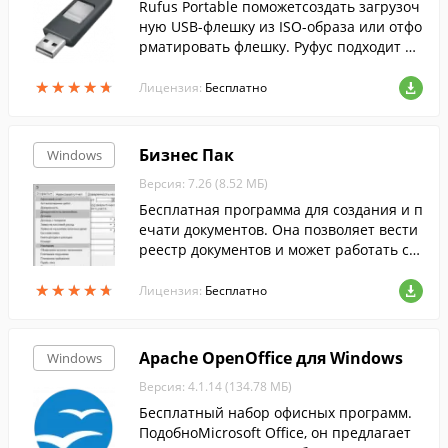
Rufus Portable поможетсоздать загрузоч
ную USB-флешку из ISO-образа или отфо
рматировать флешку. Руфус подходит дл
я 32- и 64-битной Windows и поддержив
★
★
★
★
★
★
★
★
★
★
ает русский язык.
Лицензия:
Бесплатно
Бизнес Пак
Windows
Версия: 7.26 (8.52 МБ)
Бесплатная программа для создания и п
ечати документов. Она позволяет вести
реестр документов и может работать с о
бщей базой в локальной сети.
★
★
★
★
★
★
★
★
★
★
Лицензия:
Бесплатно
Apache OpenOffice для Windows
Windows
Версия: 4.1.14 (134.78 МБ)
Бесплатный набор офисных программ.
ПодобноMicrosoft Office, он предлагает