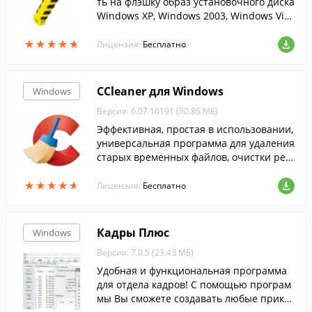
ть на флэшку образ установочного диска
Windows XP, Windows 2003, Windows Vist
a, Windows 2008, Windows 7....
★
★
★
★
★
★
★
★
★
★
Лицензия:
Бесплатно
CCleaner для Windows
Windows
Версия: 6.07.10191 (50.86 МБ)
Эффективная, простая в использовании,
универсальная программа для удаления
старых временных файлов, очистки рее
стра и т.п....
★
★
★
★
★
★
★
★
★
★
Лицензия:
Бесплатно
Кадры Плюс
Windows
Версия: 7.0.5 (23.43 МБ)
Удобная и функциональная программа
для отдела кадров! С помощью програм
мы Вы сможете создавать любые приказ