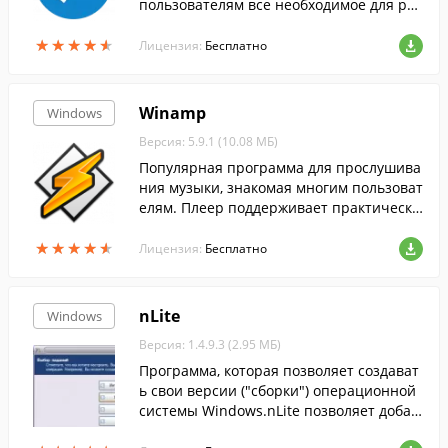
пользователям все необходимое для раб
оты с электронными документами....
★
★
★
★
★
★
★
★
★
★
Лицензия:
Бесплатно
Winamp
Windows
Версия: 5.9.1 (10.08 МБ)
Популярная программа для прослушива
ния музыки, знакомая многим пользоват
елям. Плеер поддерживает практически
все распространенные аудиоформаты, а
★
★
★
★
★
★
★
★
★
★
также понимает видеоформаты.
Лицензия:
Бесплатно
nLite
Windows
Версия: 1.4.9.3 (2.95 МБ)
Программа, которая позволяет создават
ь свои версии ("сборки") операционной
системы Windows.nLite позволяет добав
лять в образ системы драйвера устройс