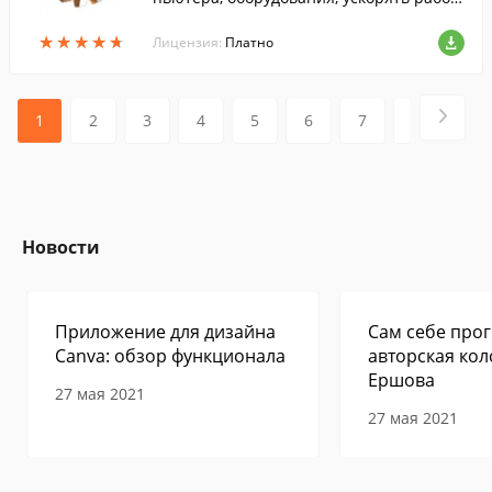
у Интернет-соединения, редактировать
★
★
★
★
★
★
★
★
★
★
скрытые настройки Windows 7.
Лицензия:
Платно
1
2
3
4
5
6
7
8
9
Новости
Приложение для дизайна
Сам себе прог
Canva: обзор функционала
авторская кол
Ершова
27 мая 2021
27 мая 2021