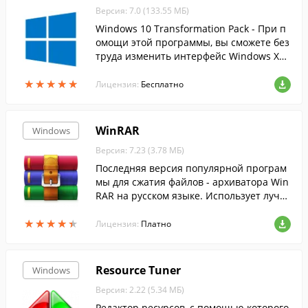
Версия: 7.0 (133.55 МБ)
Windows 10 Transformation Pack - При п
омощи этой программы, вы сможете без
труда изменить интерфейс Windows XP,
Vista, 7, 8 и 8.1 на более современный и
★
★
★
★
★
★
★
★
★
★
нтерфейс десятки.
Лицензия:
Бесплатно
WinRAR
Windows
Версия: 7.23 (3.78 МБ)
Последняя версия популярной програм
мы для сжатия файлов - архиватора Win
RAR на русском языке. Использует лучш
ие методы....
★
★
★
★
★
★
★
★
★
★
Лицензия:
Платно
Resource Tuner
Windows
Версия: 2.22 (5.34 МБ)
Редактор ресурсов, с помощью которого