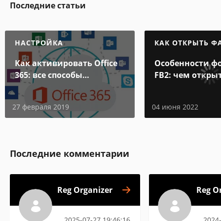
Последние статьи
НАСТРОЙКА
КАК ОТКРЫТЬ Ф
Как активировать Office
Особенности ф
365: все способы
FB2: чем откры
активации
электронной к
27 февраля 2019
04 июня 2022
Последние комментарии
Reg Organizer
Reg O
2025-07-27 19:46:16
2024-