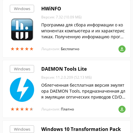
HWiNFO
Windows
Версия: 7.32 (10.09 МБ)
Программа для сбора информации о ко
мпонентах компьютера и их характерис
тиках. Полученную информацию програ
мма позволяет формировать в отчеты X
★
★
★
★
★
★
★
★
★
★
ML и HTML.
Лицензия:
Бесплатно
DAEMON Tools Lite
Windows
Версия: 11.2.0.209 (52.13 МБ)
Облегченная бесплатная версия эмулят
ора DAEMON Tools, предназначенная дл
я эмуляции оптических приводов CD/DV
D и BluRay дисков.
★
★
★
★
★
★
★
★
★
★
Лицензия:
Платно
Windows 10 Transformation Pack
Windows