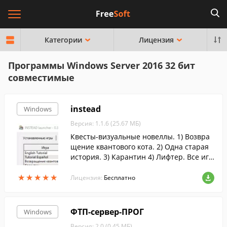
Категории
Лицензия
Программы Windows Server 2016 32 бит
совместимые
instead
Windows
Версия: 1.1.6 (25.67 МБ)
Квесты-визуальные новеллы. 1) Возвра
щение квантового кота. 2) Одна старая
история. 3) Карантин 4) Лифтер. Все игр
ы содержат графику и музыку. Игры пос
★
★
★
★
★
★
★
★
★
★
тавляется с движком и документацией п
Лицензия:
Бесплатно
о созданию игр.
ФТП-сервер-ПРОГ
Windows
Версия: 2.0 (0.45 МБ)