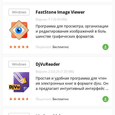
FastStone Image Viewer
Windows
Версия: 7.7 (6.99 МБ)
Программа для просмотра, организации
и редактирования изображений в боль
шинстве графических форматов.
★
★
★
★
★
★
★
★
★
★
Лицензия:
Бесплатно
DjVuReader
Windows
Версия: 2.0.0.26 (1.35 МБ)
Простая и удобная программа для чтен
ия электронных книг в формате djvu. Он
а предлагает интуитивный интерфейс с
поддержкой вкладок, и два режима отоб
★
★
★
★
★
★
★
★
★
★
ражения страниц....
Лицензия:
Бесплатно