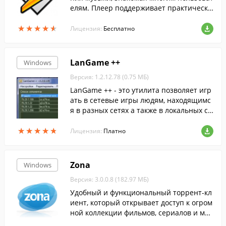
елям. Плеер поддерживает практически
все распространенные аудиоформаты, а
★
★
★
★
★
★
★
★
★
★
также понимает видеоформаты.
Лицензия:
Бесплатно
LanGame ++
Windows
Версия: 1.2.12.78 (0.75 МБ)
LanGame ++ - это утилита позволяет игр
ать в сетевые игры людям, находящимс
я в разных сетях а также в локальных се
тях в разных подсетях, если такая возмо
★
★
★
★
★
★
★
★
★
★
жность в самой игре отсутствует. LanGa
Лицензия:
Платно
me ++ не требует соединения с Интерне
том.
Zona
Windows
Версия: 3.0.0.8 (182.97 МБ)
Удобный и функциональный торрент-кл
иент, который открывает доступ к огром
ной коллекции фильмов, сериалов и муз
ыки.