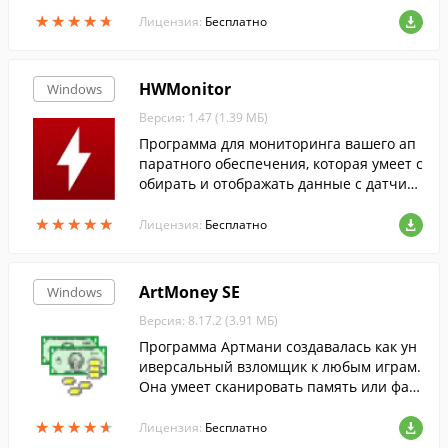
кт полностью совместим с Windows 8 и
★
★
★
★
★
★
★
★
★
★
"Aero". Доступно управление удаленны
Лицензия:
Бесплатно
м рабо...
HWMonitor
Windows
Версия: 1.47 (1.39 МБ)
Программа для мониторинга вашего ап
паратного обеспечения, которая умеет с
обирать и отображать данные с датчико
в: напряжения, температуры и скорости
★
★
★
★
★
★
★
★
★
★
вентиляторов.
Лицензия:
Бесплатно
ArtMoney SE
Windows
Версия: 8.17.2 (3.91 МБ)
Программа Артмани создавалась как ун
иверсальный взломщик к любым играм.
Она умеет сканировать память или фай
лы игры для поиска каких-то определен
★
★
★
★
★
★
★
★
★
★
ных значений. Имеется поддержка русс
Лицензия:
Бесплатно
кого языка