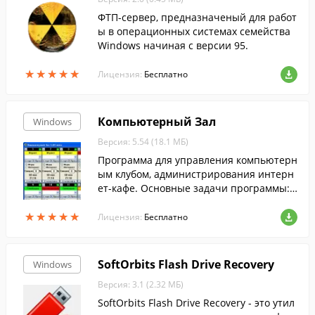
ФТП-сервер, предназначеный для работ
ы в операционных системах семейства
Windows начиная с версии 95.
★
★
★
★
★
★
★
★
★
★
Лицензия:
Бесплатно
Компьютерный Зал
Windows
Версия: 5.54 (18.1 МБ)
Программа для управления компьютерн
ым клубом, администрирования интерн
ет-кафе. Основные задачи программы: к
онтроль оплаченного времени, сетевого
★
★
★
★
★
★
★
★
★
★
трафика, контроль печати, и т.д.
Лицензия:
Бесплатно
SoftOrbits Flash Drive Recovery
Windows
Версия: 3.1 (2.32 МБ)
SoftOrbits Flash Drive Recovery - это утил