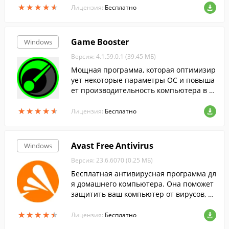
★
★
★
★
★
★
★
★
★
★
Лицензия:
Бесплатно
Game Booster
Windows
Версия: 4.1.59.0.1 (39.45 МБ)
Мощная программа, которая оптимизир
ует некоторые параметры ОС и повыша
ет производительность компьютера в и
грах.
★
★
★
★
★
★
★
★
★
★
Лицензия:
Бесплатно
Avast Free Antivirus
Windows
Версия: 23.6.6070 (0.25 МБ)
Бесплатная антивирусная программа дл
я домашнего компьютера. Она поможет
защитить ваш компьютер от вирусов, тр
оянов, шпионского ПО и других видов се
★
★
★
★
★
★
★
★
★
★
тевых угроз....
Лицензия:
Бесплатно