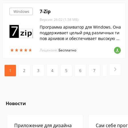
7-Zip
Windows
Версия: 26.02 (1.58 МБ)
Программа архиватор для Windows. Она
поддерживает целый ряд различных ти
пов архивов и обеспечивает высокую ст
епень сжатия данных....
★
★
★
★
★
★
★
★
★
★
Лицензия:
Бесплатно
1
2
3
4
5
6
7
8
9
Новости
Приложение для дизайна
Сам себе прог