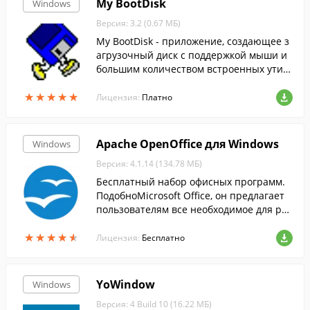
My BootDisk
Windows
Версия: 3.2 (0.67 МБ)
My BootDisk - приложение, создающее з
агрузочный диск с поддержкой мыши и
большим количеством встроенных утил
ит.
★
★
★
★
★
★
★
★
★
★
Лицензия:
Платно
Apache OpenOffice для Windows
Windows
Версия: 4.1.14 (134.78 МБ)
Бесплатный набор офисных программ.
ПодобноMicrosoft Office, он предлагает
пользователям все необходимое для раб
оты с электронными документами....
★
★
★
★
★
★
★
★
★
★
Лицензия:
Бесплатно
YoWindow
Windows
Версия: 4 Build 10 (16.22 МБ)