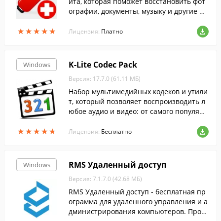
ита, которая поможет восстановить фот
ографии, документы, музыку и другие фа
йлы с карты памяти.
★
★
★
★
★
★
★
★
★
★
Лицензия:
Платно
K-Lite Codec Pack
Windows
Версия: 17.7.0 (61.11 МБ)
Набор мультимедийных кодеков и утили
т, который позволяет воспроизводить л
юбое аудио и видео: от самого популярн
ого до самого редкого формата....
★
★
★
★
★
★
★
★
★
★
Лицензия:
Бесплатно
RMS Удаленный доступ
Windows
Версия: 7.1.7.0 (42.68 МБ)
RMS Удаленный доступ - бесплатная пр
ограмма для удаленного управления и а
дминистрирования компьютеров. Проду