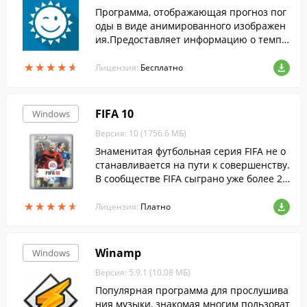
Программа, отображающая прогноз пог
оды в виде анимированного изображен
ия.Предоставляет информацию о темпе
ратуре воздуха, направлении и скорост
★
★
★
★
★
★
★
★
★
★
и ветра, облачности и пр.
Лицензия:
Бесплатно
FIFA 10
Windows
Версия: 10 (1756.6 МБ)
Знаменитая футбольная серия FIFA не о
станавливается на пути к совершенству.
В сообществе FIFA сыграно уже более 25
0 миллионов сетевых матчей, и при соз
★
★
★
★
★
★
★
★
★
★
дании FIFA 10 мнение поклонников по м
Лицензия:
Платно
ножеству вопросов было учтено. Новый
эпизод серии претендует на звание луч
шего имитатора футбола, задающего но
Winamp
Windows
вые стандарты реалистичности в жанр
Версия: 5.9.1 (10.08 МБ)
е.
Популярная программа для прослушива
ния музыки, знакомая многим пользоват