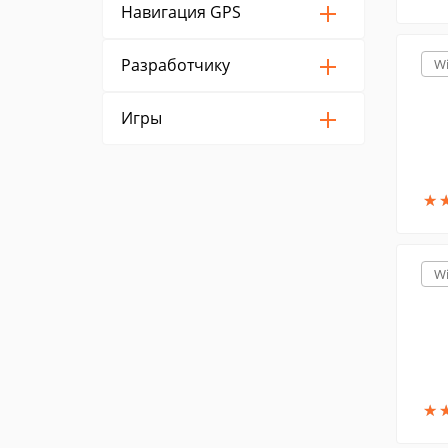
Навигация GPS
Разработчику
W
Игры
★
★
W
★
★