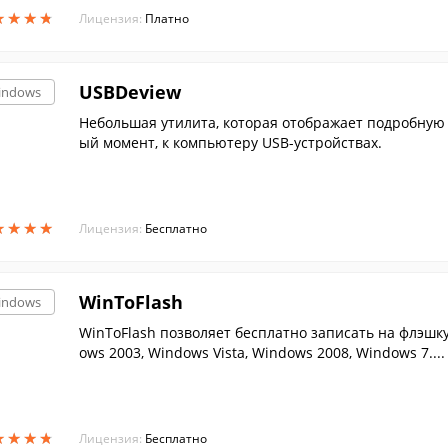
★
★
★
★
★
★
★
★
Лицензия:
Платно
USBDeview
indows
Небольшая утилита, которая отображает подробную
ый момент, к компьютеру USB-устройствах.
★
★
★
★
★
★
★
★
Лицензия:
Бесплатно
WinToFlash
indows
WinToFlash позволяет бесплатно записать на флэшку
ows 2003, Windows Vista, Windows 2008, Windows 7....
★
★
★
★
★
★
★
★
Лицензия:
Бесплатно