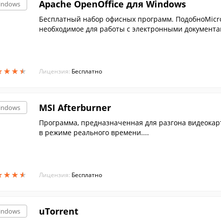
Apache OpenOffice для Windows
indows
Бесплатный набор офисных программ. ПодобноMicroso
необходимое для работы с электронными документам
★
★
★
★
★
★
★
★
Лицензия:
Бесплатно
MSI Afterburner
indows
Программа, предназначенная для разгона видеокарт
в режиме реального времени....
★
★
★
★
★
★
★
★
Лицензия:
Бесплатно
uTorrent
indows