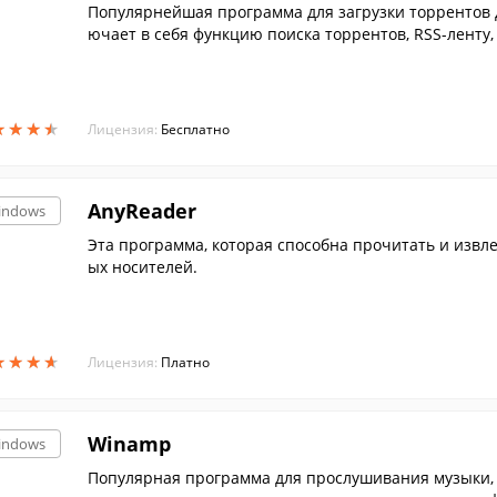
Популярнейшая программа для загрузки торрентов д
ючает в себя функцию поиска торрентов, RSS-ленту,
★
★
★
★
★
★
★
★
Лицензия:
Бесплатно
AnyReader
indows
Эта программа, которая способна прочитать и извлечь данные с поврежденных или плохо читаем
ых носителей.
★
★
★
★
★
★
★
★
Лицензия:
Платно
Winamp
indows
Популярная программа для прослушивания музыки, 