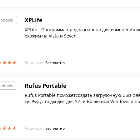
XPLife
indows
XPLife - Программа предназначена для изменения инт
охожим на Vista и Seven.
★
★
★
★
★
★
★
★
Лицензия:
Бесплатно
Rufus Portable
indows
Rufus Portable поможетсоздать загрузочную USB-фл
ку. Руфус подходит для 32- и 64-битной Windows и п
★
★
★
★
★
★
★
★
Лицензия:
Бесплатно