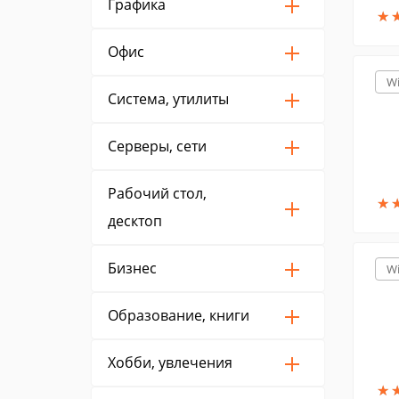
Графика
★
★
Офис
W
Система, утилиты
Серверы, сети
Рабочий стол,
★
★
десктоп
Бизнес
W
Образование, книги
Хобби, увлечения
★
★