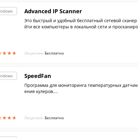
Advanced IP Scanner
indows
Это быстрый и удобный бесплатный сетевой сканер 
йти все компьютеры в локальной сети и просканиро
★
★
★
★
★
★
★
★
Лицензия:
Бесплатно
SpeedFan
indows
Программа для мониторинга температурных датчик
ения кулеров....
★
★
★
★
★
★
★
★
Лицензия:
Бесплатно