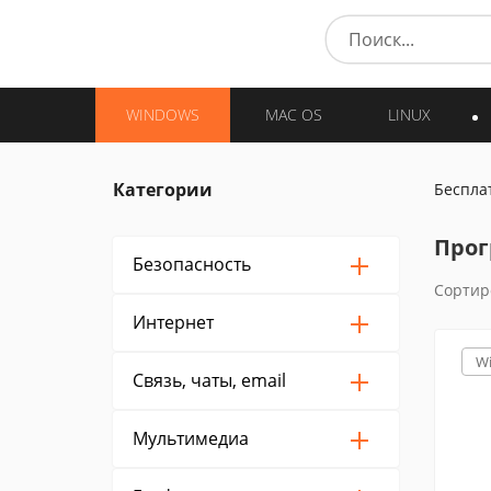
WINDOWS
MAC OS
LINUX
Категории
Беспла
Прог
Безопасность
Сортир
Интернет
W
Связь, чаты, email
Мультимедиа