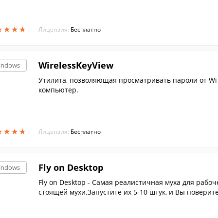
★
★
★
★
★
★
★
★
Лицензия:
Бесплатно
WirelessKeyView
indows
Утилита, позволяющая просматривать пароли от Wi-
компьютер.
★
★
★
★
★
★
★
★
Лицензия:
Бесплатно
Fly on Desktop
indows
Fly on Desktop - Самая реалистичная муха для рабо
стоящей мухи.Запустите их 5-10 штук, и Вы поверите