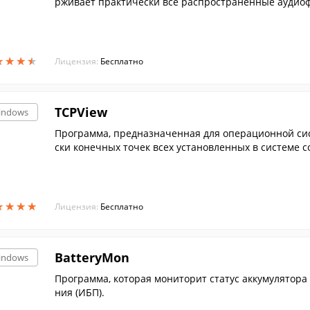
рживает практически все распространенные аудиоф
★
★
★
★
★
★
★
★
Лицензия:
Бесплатно
TCPView
indows
Программа, предназначенная для операционной сис
ски конечных точек всех установленных в системе 
ыми да...
★
★
★
★
★
★
★
★
Лицензия:
Бесплатно
BatteryMon
indows
Программа, которая мониторит статус аккумулятора
ния (ИБП).