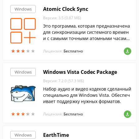
Atomic Clock Sync
Windows
Версия: 3.5 (0.87 МБ)
Это программа, которая предназначена
для синхронизации системного времен
и с самыми точными атомными часами
через интернет.
★
★
★
★
★
★
★
★
★
★
Лицензия:
Бесплатно
Windows Vista Codec Package
Windows
Версия: 7.2.0 (57.3 МБ)
Набор аудио и видео кодеков сделанный
специально для Windows Vista. Обеспеч
ивает поддержку нужных форматов.
★
★
★
★
★
★
★
★
★
★
Лицензия:
Бесплатно
EarthTime
Windows