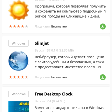
Программа, которая позволяет получить
и сохранить на компьютер подробный п
рогноз погоды на ближайшие 7 дней.
★
★
★
★
★
★
★
★
★
★
Лицензия:
Бесплатно
Slimjet
Windows
Версия: 37.0.1.0 (82.36 МБ)
Веб-браузер, который делает посещени
е сайтов удобным и безопасным, а такж
е предоставляет множество полезных ф
ункций.
★
★
★
★
★
★
★
★
★
★
Лицензия:
Бесплатно
Free Desktop Clock
Windows
Версия: 2.4 (0.74 МБ)
Замените стандартные часы в Windows