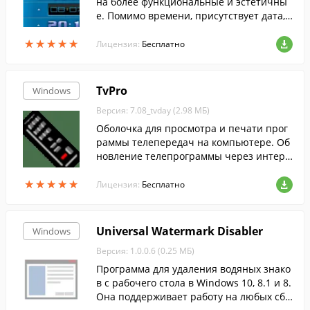
на более функциональные и эстетичны
е. Помимо времени, присутствует дата,
процент используемой памяти и многое
★
★
★
★
★
★
★
★
★
★
другое. И все это с более чем 70 скинам
Лицензия:
Бесплатно
и.
TvPro
Windows
Версия: 7.08_tvday (2.98 МБ)
Оболочка для просмотра и печати прог
раммы телепередач на компьютере. Об
новление телепрограммы через интерн
ет. Более 200 телеканалов.
★
★
★
★
★
★
★
★
★
★
Лицензия:
Бесплатно
Universal Watermark Disabler
Windows
Версия: 1.0.0.6 (0.25 МБ)
Программа для удаления водяных знако
в с рабочего стола в Windows 10, 8.1 и 8.
Она поддерживает работу на любых сбо