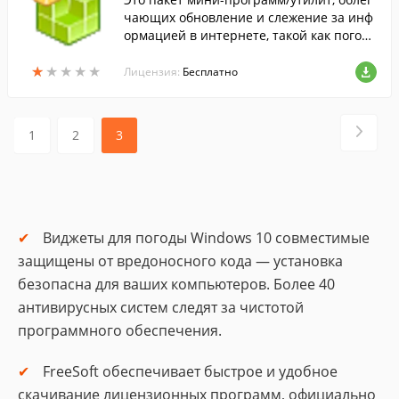
чающих обновление и слежение за инф
ормацией в интернете, такой как погод
а.
★
★
★
★
★
★
★
★
★
★
Лицензия:
Бесплатно
1
2
3
Виджеты для погоды Windows 10 совместимые
защищены от вредоносного кода — установка
безопасна для ваших компьютеров. Более 40
антивирусных систем следят за чистотой
программного обеспечения.
FreeSoft обеспечивает быстрое и удобное
скачивание лицензионных программ, официально