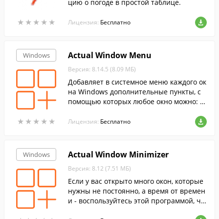
цию о погоде в простой таблице.
★
★
★
★
★
★
★
★
★
★
Лицензия:
Бесплатно
Actual Window Menu
Windows
Версия: 8.14.5 (8.09 МБ)
Добавляет в системное меню каждого ок
на Windows дополнительные пункты, с
помощью которых любое окно можно: с
вернуть в область уведомлений, сделать
★
★
★
★
★
★
★
★
★
★
«поверх всех», сделать полупрозрачны
Лицензия:
Бесплатно
м, изменить приоритет и т.д.
Actual Window Minimizer
Windows
Версия: 8.12 (7.51 МБ)
Если у вас открыто много окон, которые
нужны не постоянно, а время от времен
и - воспользуйтесь этой программой, чт
обы автоматически или вручную сверну