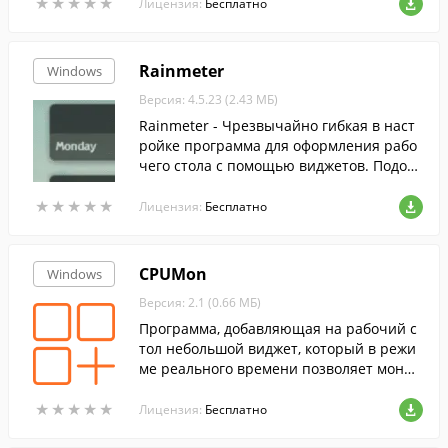
★
★
★
★
★
★
★
★
★
★
ть их в трей и очистить тем самым Пане
Лицензия:
Бесплатно
ль Задач.
Rainmeter
Windows
Версия: 4.5.23 (2.43 МБ)
Rainmeter - Чрезвычайно гибкая в наст
ройке программа для оформления рабо
чего стола с помощью виджетов. Подой
дёт для тех кто хочет следить за состоян
★
★
★
★
★
★
★
★
★
★
ием своего компьютера и украсить рабо
Лицензия:
Бесплатно
чий стол.
CPUMon
Windows
Версия: 2.1 (0.66 МБ)
Программа, добавляющая на рабочий с
тол небольшой виджет, который в режи
ме реального времени позволяет монит
орить нагрузку на ЦП.
★
★
★
★
★
★
★
★
★
★
Лицензия:
Бесплатно