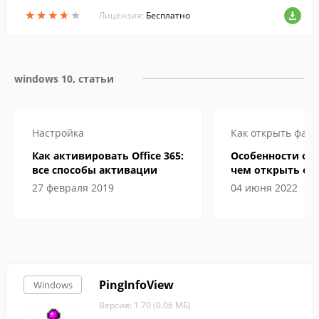
рках операционной системы.
★
★
★
★
★
★
★
★
★
★
Лицензия:
Бесплатно
windows 10, статьи
Настройка
Как открыть файл
Как активировать Office 365:
Особенности фор
все способы активации
чем открыть фа
электронной кн
27 февраля 2019
04 июня 2022
PingInfoView
Windows
Версия: 1.70 (0.06 МБ)