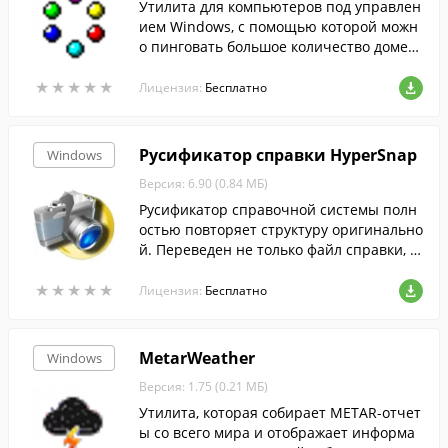
Утилита для компьютеров под управлен
ием Windows, с помощью которой можн
о пинговать большое количество домен
ных имен и IP адресов.
★
★
★
★
★
★
★
★
★
★
Лицензия:
Бесплатно
Русификатор справки HyperSnap
Windows
Версия: 6.90 (0.84 МБ)
Русификатор справочной системы полн
остью повторяет структуру оригинально
й. Переведен не только файл справки, н
о и файлы контекстно-зависимых всплы
★
★
★
★
★
★
★
★
★
★
вающих подсказок.
Лицензия:
Бесплатно
MetarWeather
Windows
Версия: 1.75 (0.21 МБ)
Утилита, которая собирает METAR-отчет
ы со всего мира и отображает информа