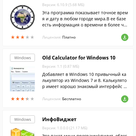
Версия: 6.10.9 (5.68 МБ)
Эта программа показывает точное врем
я и дату в любом городе мира.В ее базе
есть информация о времени в более че
м 100 000 городах, так же есть возможно
★
★
★
★
★
★
★
★
★
★
сть добавление новых городов.
Лицензия:
Платно
Old Calculator for Windows 10
Windows
Версия: 1.1 (0.87 МБ)
Добавляет в Windows 10 привычный ка
лькулятор из Windows 7 и 8. Калькулято
р имеет хорошо знакомый интерфейс и
предлагает все оригинальные функции
★
★
★
★
★
★
★
★
★
★
и режимы....
Лицензия:
Бесплатно
ИнфоВиджет
Windows
Версия: 1.0.0.0 (21.17 МБ)
Это пакет мини-программ/утилит, облег