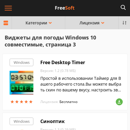
Категории
Лицензия
Виджеты для погоды Windows 10
совместимые, страница 3
Free Desktop Timer
Windows
Версия: 1.2 (0.78 МБ)
Простой в использовании Таймер для В
ашего рабочего стола.Вы можете выбра
ть скин по вашему вкусу, настроить звук
овую сигнализацию.
★
★
★
★
★
★
★
★
★
★
Лицензия:
Бесплатно
Синоптик
Windows
Версия: 1.3 (0.29 МБ)