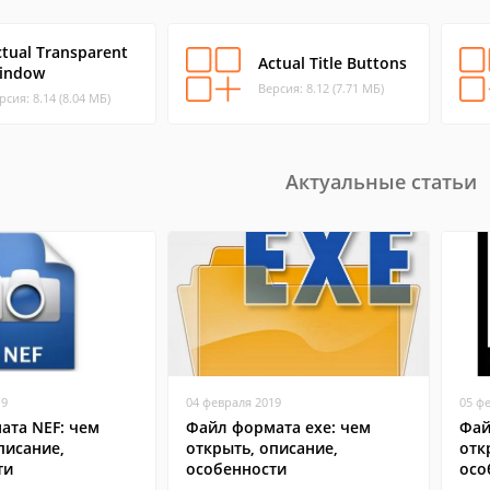
ctual Transparent
Actual Title Buttons
indow
Версия: 8.12 (7.71 МБ)
рсия: 8.14 (8.04 МБ)
Актуальные статьи
19
04 февраля 2019
05 ф
ата NEF: чем
Файл формата exe: чем
Фай
писание,
открыть, описание,
отк
ти
особенности
осо