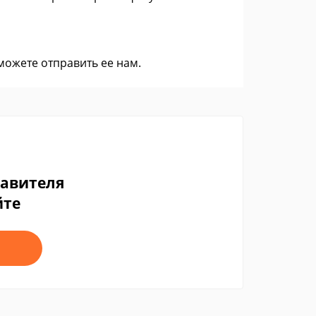
 можете
отправить ее нам
.
тавителя
йте