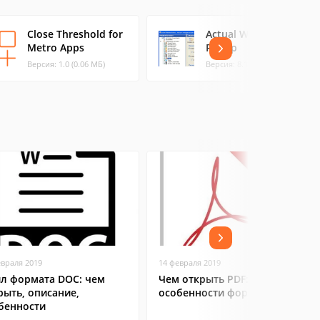
Close Threshold for
Actual Window
Metro Apps
Rollup
Версия: 1.0 (0.06 МБ)
Версия: 8.14.1 (8.02 МБ)
евраля 2019
14 февраля 2019
л формата DOC: чем
Чем открыть PDF:
рыть, описание,
особенности формата
бенности