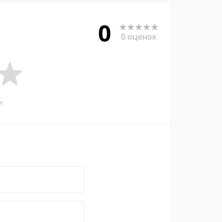
0
0 оценок
и