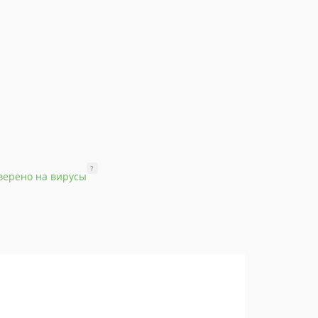
?
верено на вирусы