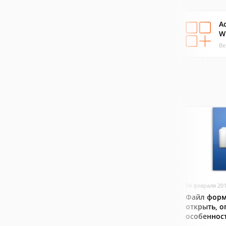
A
W
Ве
04 февраля 20
Файл форм
открыть, о
особеннос