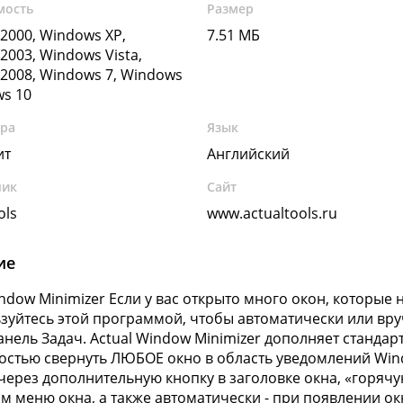
мость
Размер
2000, Windows XP,
7.51 МБ
2003, Windows Vista,
2008, Windows 7, Windows
ws 10
ура
Язык
ит
Английский
чик
Сайт
ols
www.actualtools.ru
ие
indow Minimizer Если у вас открыто много окон, которые
ьзуйтесь этой программой, чтобы автоматически или вруч
нель Задач. Actual Window Minimizer дополняет станда
стью свернуть ЛЮБОЕ окно в область уведомлений Wind
через дополнительную кнопку в заголовке окна, «горяч
м меню окна, а также автоматически - при появлении ок