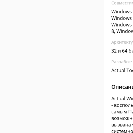
Совмести
Windows 
Windows 
Windows 
8, Windo
Архитект
32 и 64 б
Разработ
Actual To
Описан
Actual W
- воспол
самым Па
возможно
вызвана 
системно