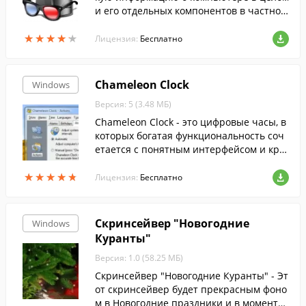
и его отдельных компонентов в частнос
ти.
★
★
★
★
★
★
★
★
★
★
Лицензия:
Бесплатно
Chameleon Clock
Windows
Версия: 5 (3.48 МБ)
Chameleon Clock - это цифровые часы, в
которых богатая функциональность соч
етается с понятным интерфейсом и кра
сивым внешним видом.
★
★
★
★
★
★
★
★
★
★
Лицензия:
Бесплатно
Скринсейвер "Новогодние
Windows
Куранты"
Версия: 1.0 (58.25 МБ)
Скринсейвер "Новогодние Куранты" - Эт
от скринсейвер будет прекрасным фоно
м в Новогодние праздники и в моменты,