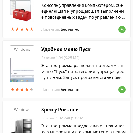
Консоль управления компьютером, объ
единяющая и упрощающая выполнени
е повседневных задач по управлению с
истемой на базе Windows, предоставляя
★
★
★
★
★
★
★
★
★
★
общие средства навигации, меню, пане
Лицензия:
Бесплатно
ли инструментов.
Удобное меню Пуск
Windows
Версия: 1.94 (9.25 МБ)
Эта программа разделяет программы в
меню "Пуск" на категории, упрощая дос
туп к ним. Запуск программ станет быст
рее, так как теперь будет достаточно пр
★
★
★
★
★
★
★
★
★
★
осто кликнуть по папке с ее названием.
Лицензия:
Бесплатно
Speccy Portable
Windows
Версия: 1.32.740 (5.82 МБ)
Эта программа предоставляет техничес
кую информацию о компьютере в целом