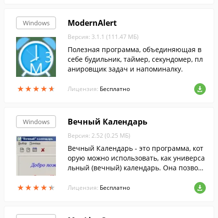
ModernAlert
Windows
Версия: 3.1.1 (111.47 МБ)
Полезная программа, объединяющая в
себе будильник, таймер, секундомер, пл
анировщик задач и напоминалку.
★
★
★
★
★
★
★
★
★
★
Лицензия:
Бесплатно
Вечный Календарь
Windows
Версия: 2.52 (0.25 МБ)
Вечный Календарь - это программа, кот
орую можно использовать, как универса
льный (вечный) календарь. Она позволя
ет определить день недели интересую
★
★
★
★
★
★
★
★
★
★
щей Вас даты.
Лицензия:
Бесплатно