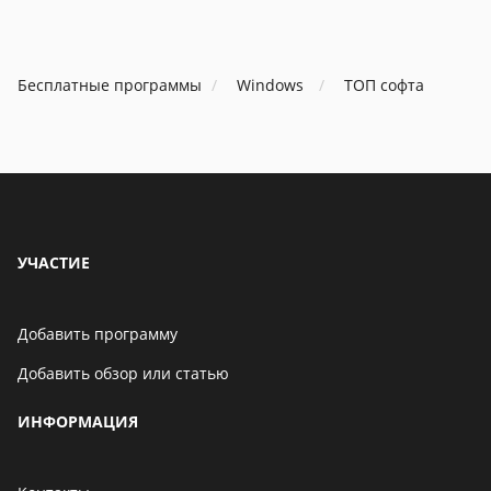
В Google Play обнаружено
Бесплатные программы
очередное приложение с
Windows
ТОП софта
опасным вирусом
06 мая 2021
В Telegram появится
возможность скрыть
УЧАСТИЕ
номер телефона
06 мая 2021
Добавить программу
Добавить обзор или статью
Бенчмарк AnTuTu
опубликовал список самых
ИНФОРМАЦИЯ
производительных
смартфонов августа
06 мая 2021