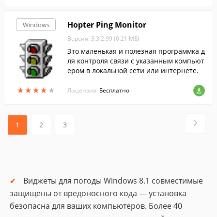
сная книга, журнал сообщений.
Hopter Ping Monitor
Windows
Версия: 3.3.2.99 (0.21 МБ)
Это маленькая и полезная программка д
ля контроля связи с указанным компьют
ером в локальной сети или интернете.
★
★
★
★
★
★
★
★
★
★
Лицензия:
Бесплатно
1
2
3
Виджеты для погоды Windows 8.1 совместимые
защищены от вредоносного кода — установка
безопасна для ваших компьютеров. Более 40