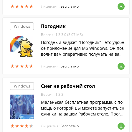
Vista, 7, 8 и 8.1 на более современный и
★
★
★
★
★
★
★
★
★
★
нтерфейс десятки.
Лицензия:
Бесплатно
Погодник
Windows
Версия: 1.3.3.0 (3.07 МБ)
Погодный виджет "Погодник" - это удобн
ое приложение для MS Windows. Он поз
волит вам оперативно получать на ваш
компьютер прогноз погоды на сегодня и
★
★
★
★
★
★
★
★
★
★
завтра для выбранного вами города.
Лицензия:
Бесплатно
Снег на рабочий стол
Windows
Версия: 1.3.3
Маленькая бесплатная программа, с по
мощью которой Вы можете запустить сн
ежинки на вашем Рабочем столе. Прогр
амма совсем не мешает при работе на к
★
★
★
★
★
★
★
★
★
★
омпьютере.
Лицензия:
Бесплатно