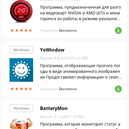
Программа, предназначенная для разго
на видеокарт NVIDIA и AMD (ATI) и мони
торинга их работы в режиме реального
времени....
★
★
★
★
★
★
★
★
★
★
Лицензия:
Бесплатно
YoWindow
Windows
Версия: 4 Build 10 (16.22 МБ)
Программа, отображающая прогноз пог
оды в виде анимированного изображен
ия.Предоставляет информацию о темпе
ратуре воздуха, направлении и скорост
★
★
★
★
★
★
★
★
★
★
и ветра, облачности и пр.
Лицензия:
Бесплатно
BatteryMon
Windows
Версия: 2.1 build (1.23 МБ)
Программа, которая мониторит статус а