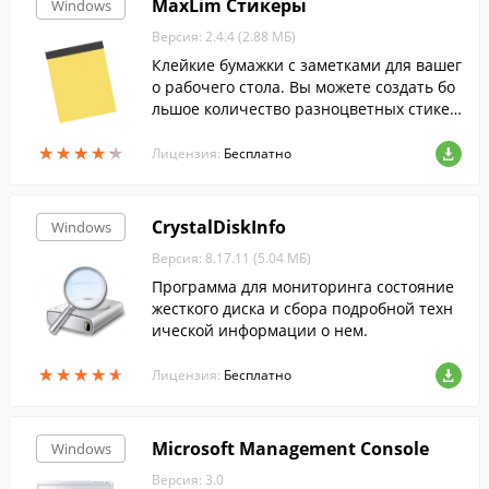
MaxLim Стикеры
Windows
Версия: 2.4.4 (2.88 МБ)
Клейкие бумажки с заметками для вашег
о рабочего стола. Вы можете создать бо
льшое количество разноцветных стикер
ов. Сохранение настроек и введенный т
★
★
★
★
★
★
★
★
★
★
екст стикеров сохраняется автоматичес
Лицензия:
Бесплатно
ки.
CrystalDiskInfo
Windows
Версия: 8.17.11 (5.04 МБ)
Программа для мониторинга состояние
жесткого диска и сбора подробной техн
ической информации о нем.
★
★
★
★
★
★
★
★
★
★
Лицензия:
Бесплатно
Microsoft Management Console
Windows
Версия: 3.0