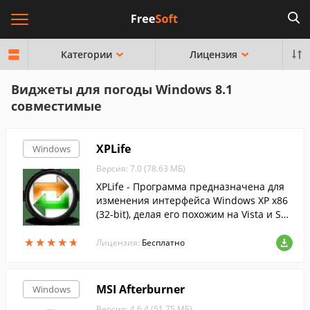
Категории
Лицензия
Виджеты для погоды Windows 8.1
совместимые
XPLife
Windows
Версия: 7.0 (78.63 МБ)
XPLife - Программа предназначена для
изменения интерфейса Windows XP x86
(32-bit), делая его похожим на Vista и Sev
en.
★
★
★
★
★
★
★
★
★
★
Лицензия:
Бесплатно
MSI Afterburner
Windows
Версия: 4.6.4 (51.75 МБ)