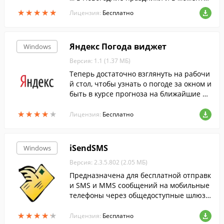
когда хочется ощутить атмосферу волше
★
★
★
★
★
★
★
★
★
★
Лицензия:
Бесплатно
бной русской зимы.
Яндекс Погода виджет
Windows
Версия: 1.1 (1.37 МБ)
Теперь достаточно взглянуть на рабочи
й стол, чтобы узнать о погоде за окном и
быть в курсе прогноза на ближайшие дн
и.
★
★
★
★
★
★
★
★
★
★
Лицензия:
Бесплатно
iSendSMS
Windows
Версия: 2.3.5.802 (2.05 МБ)
Предназначена для бесплатной отправк
и SMS и MMS сообщений на мобильные
телефоны через общедоступные шлюзы
операторов сотовой связи России и СНГ.
★
★
★
★
★
★
★
★
★
★
Реализованы шаблоны сообщений, адре
Лицензия:
Бесплатно