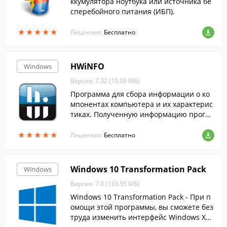
ккумулятора ноутбука или источника бе
сперебойного питания (ИБП).
★
★
★
★
★
★
★
★
★
★
Лицензия:
Бесплатно
HWiNFO
Windows
Версия: 7.32 (10.09 МБ)
Программа для сбора информации о ко
мпонентах компьютера и их характерис
тиках. Полученную информацию програ
мма позволяет формировать в отчеты X
★
★
★
★
★
★
★
★
★
★
ML и HTML.
Лицензия:
Бесплатно
Windows 10 Transformation Pack
Windows
Версия: 7.0 (133.55 МБ)
Windows 10 Transformation Pack - При п
омощи этой программы, вы сможете без
труда изменить интерфейс Windows XP,