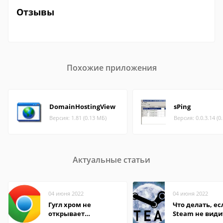
Отзывы
Похожие приложения
DomainHostingView
sPing
Версия: 1.81 (0.13 МБ)
Версия: 0.0.3.14 (0
Актуальные статьи
04 июня 2022
04 июня 2022
Гугл хром не
Что делать, ес
открывает
Steam не види
страницы
установленную