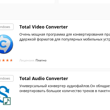
Total Video Converter
indows
Очень мощная программа для конвертирования прак
ддержкой форматов для популярных мобильных устр
★
★
★
★
★
★
★
★
Лицензия:
Платно
Total Audio Converter
indows
Универсальный конвертер аудиофайлов.Он обладает
онвертировать большое количество треков в пакет