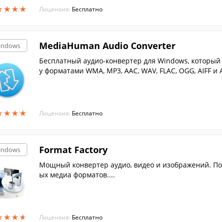
★
★
★
★
★
★
★
★
Лицензия:
Бесплатно
MediaHuman Audio Converter
indows
Бесплатный аудио-конвертер для Windows, который
у форматами WMA, MP3, AAC, WAV, FLAC, OGG, AIFF и Ap
★
★
★
★
★
★
★
★
Лицензия:
Бесплатно
Format Factory
indows
Мощный конвертер аудио, видео и изображений. По
ых медиа форматов....
★
★
★
★
★
★
★
★
Лицензия:
Бесплатно