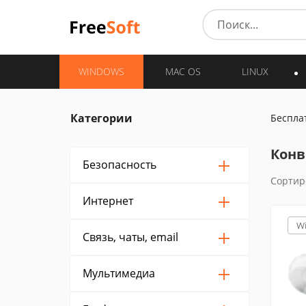
WINDOWS
MAC OS
LINUX
Категории
Беспла
Конв
Безопасность
Сортир
Интернет
W
Связь, чаты, email
Мультимедиа