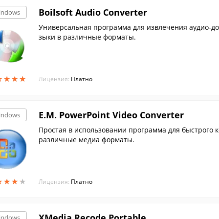
Boilsoft Audio Converter
indows
Универсальная программа для извлечения аудио-до
зыки в различные форматы.
★
★
★
★
★
★
★
★
Лицензия:
Платно
E.M. PowerPoint Video Converter
indows
Простая в использовании программа для быстрого 
различные медиа форматы.
★
★
★
★
★
★
★
★
Лицензия:
Платно
XMedia Recode Portable
indows