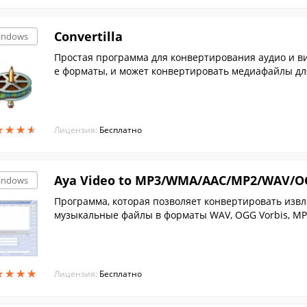
Convertilla
indows
Простая программа для конвертирования аудио и в
е форматы, и может конвертировать медиафайлы дл
★
★
★
★
★
★
★
★
Лицензия:
Бесплатно
Aya Video to MP3/WMA/AAC/MP2/WAV/O
indows
Программа, которая позволяет конвертировать изв
музыкальные файлы в форматы WAV, OGG Vorbis, MP
★
★
★
★
★
★
★
★
Лицензия:
Бесплатно