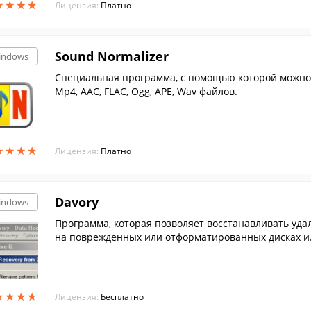
★
★
★
★
★
★
★
★
Лицензия:
Платно
Sound Normalizer
indows
Специальная программа, с помощью которой можно 
Mp4, AAC, FLAC, Ogg, APE, Wav файлов.
★
★
★
★
★
★
★
★
Лицензия:
Платно
Davory
indows
Программа, которая позволяет восстанавливать уд
на поврежденных или отформатированных дисках ил
★
★
★
★
★
★
★
★
Лицензия:
Бесплатно