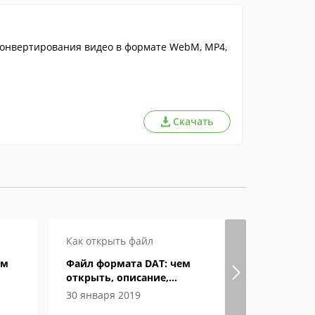
конвертирования видео в формате WebM, MP4,
Скачать
Как открыть файл
Как откры
ем
Файл формата DAT: чем
Файл фор
открыть, описание,
открыть, 
особенности
особенно
30 января 2019
05 феврал