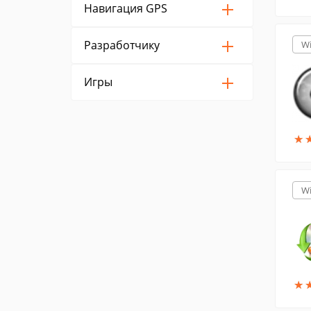
Навигация GPS
Разработчику
W
Игры
★
★
W
★
★