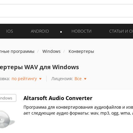
IOS
ANDROID
НОВОСТИ
СТАТЬИ И 
тные программы
Windows
Конвертеры
ертеры WAV для Windows
овка:
по рейтингу
Лицензия:
Все
Altarsoft Audio Converter
indows
Программа для конвертирования аудиофайлов и изв
ает следующие аудио форматы: wav, mp3, ogg, wma, 