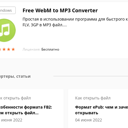
Free WebM to MP3 Converter
indows
Простая в использовании программа для быстрого 
FLV, 3GP в MP3 файл....
★
★
★
★
★
★
★
★
Лицензия:
Бесплатно
ртеры, статьи
к открыть файл
Как открыть файл
обенности формата FB2:
Формат ePub: чем и зач
ем открыть файл
открывать
лектронной книги
 июня 2022
04 июня 2022