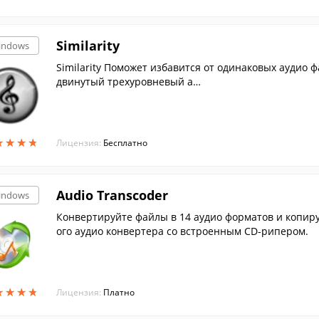
Similarity
indows
Similarity Поможет избавится от одинаковых аудио 
двинутый трехуровневый а…
★
★
★
★
★
★
★
★
Лицензия:
Бесплатно
Audio Transcoder
indows
Конвертируйте файлы в 14 аудио форматов и копир
ого аудио конвертера со встроенным CD-рипером.
★
★
★
★
★
★
★
★
Лицензия:
Платно