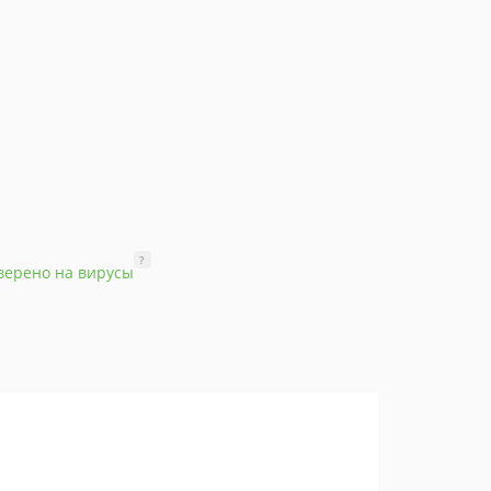
?
верено на вирусы