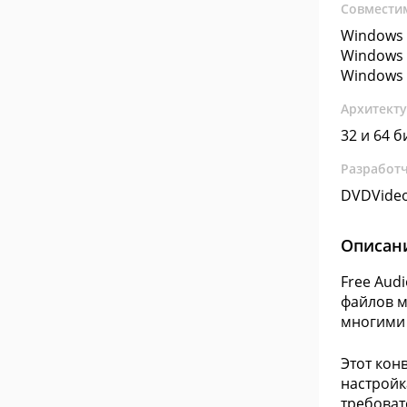
Совмести
Windows 
Windows 
Windows 
Архитект
32 и 64 б
Разработ
DVDVideo
Описан
Free Aud
файлов ме
многими 
Этот кон
настройк
требоват