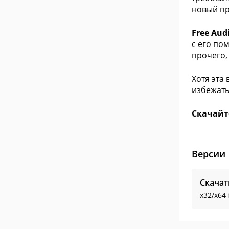
новый пр
Free Aud
с его по
прочего,
Хотя эта
избежать
Скачайте
Версии
Скачат
x32/x64