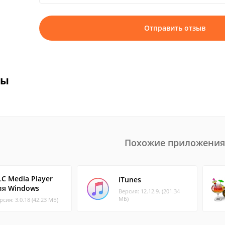
Отправить отзыв
вы
Похожие приложения
LC Media Player
iTunes
ля Windows
Версия: 12.12.9. (201.34
МБ)
рсия: 3.0.18 (42.23 МБ)