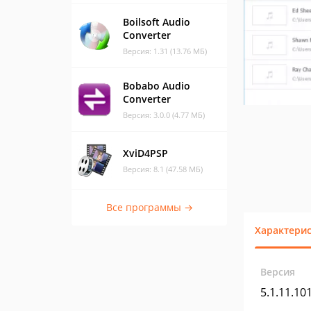
Boilsoft Audio
Converter
Версия: 1.31 (13.76 МБ)
Bobabo Audio
Converter
Версия: 3.0.0 (4.77 МБ)
XviD4PSP
Версия: 8.1 (47.58 МБ)
Все программы →
Характери
Версия
5.1.11.10