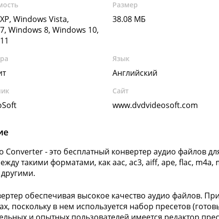
мость
Размер
XP, Windows Vista,
38.08 МБ
7, Windows 8, Windows 10,
11
ура
Язык
ит
Английский
чик
Сайт
Soft
www.dvdvideosoft.com
ие
io Converter - это бесплатный конвертер аудио файлов 
жду такими форматами, как aac, ac3, aiff, ape, flac, m4a, 
другими.
вертер обеспечивая высокое качество аудио файлов. При
ах, поскольку в нем используется набор пресетов (готов
ельных и опытных пользователей имеется редактор пре