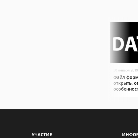
30 января 2019
Файл форм
открыть, о
особеннос
УЧАСТИЕ
ИНФО