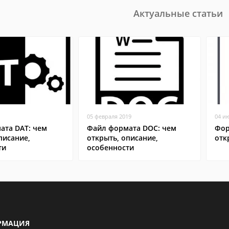
Актуальные статьи
05 февраля 2019
04 и
ата DAT: чем
Файл формата DOC: чем
Фор
писание,
открыть, описание,
отк
ти
особенности
РМАЦИЯ