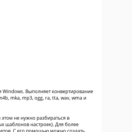
для Windows. Выполняет конвертирование
m4b, mka, mp3, ogg, ra, tta, wav, wma и
 этом не нужно разбираться в
ых шаблонов настроек). Для более
сетов. С его помощью можно создать