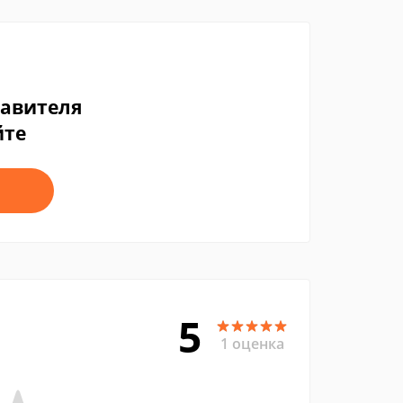
тавителя
йте
5
1 оценка