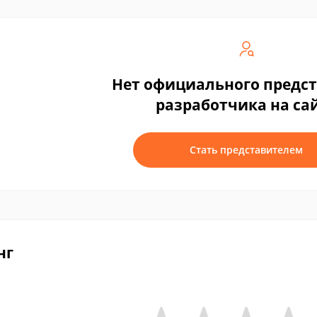
Нет официального предс
разработчика на са
Стать представителем
нг