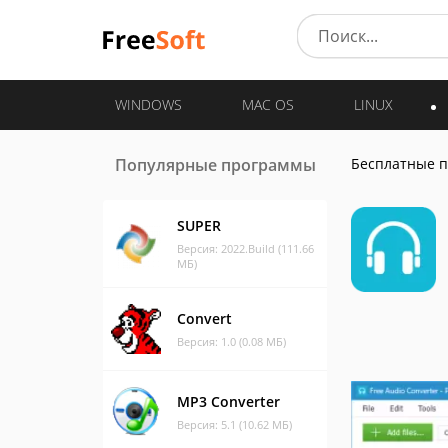
WINDOWS
MAC OS
LINUX
Популярные программы
Бесплатные 
SUPER
Версия: 2022.Build (111.66
МБ)
Convert
Версия: 1.0 (0.08 МБ)
MP3 Converter
Версия: 5.1 (10.62 МБ)