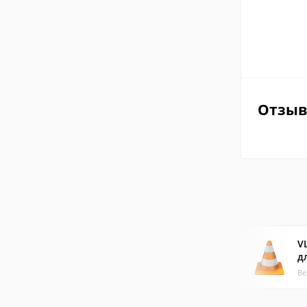
Отзы
V
д
Ве