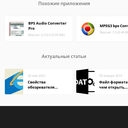
Похожие приложения
BPS Audio Converter
MPEG3 bps Con
Pro
Версия: 1.2 (0.49 М
Версия: 4.3.0.4 (3.09 МБ)
Актуальные статьи
20 мая 2022
30 января 2019
Свойства
Файл формата
обозревателя
чем открыть,
Internet Explorer где
описание,
находится
особенности