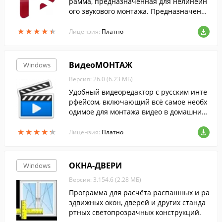
рамма, предназначенная для нелинейн
ого звукового монтажа. Предназначена
в первую очередь для работы со звуков
★
★
★
★
★
★
★
★
★
★
ыми дорожками видео файлов....
Лицензия:
Платно
ВидеоМОНТАЖ
Windows
Версия: 26.0 (6.23 МБ)
Удобный видеоредактор с русским инте
рфейсом, включающий всё самое необх
одимое для монтажа видео в домашних
условиях. Включает коллекцию спецэфф
★
★
★
★
★
★
★
★
★
★
ектов, титров, заставок и даже фоновой
Лицензия:
Платно
музык...
ОКНА-ДВЕРИ
Windows
Версия: 3.154.6 (2.28 МБ)
Программа для расчёта распашных и ра
здвижных окон, дверей и других станда
ртных светопрозрачных конструкций.