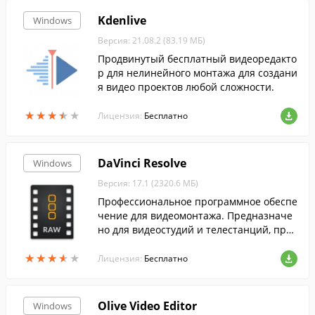
Kdenlive
Windows
Версия: 21.08.2 (83.19 МБ)
Продвинутый бесплатный видеоредакто
р для нелинейного монтажа для создани
я видео проектов любой сложности.
★
★
★
★
★
★
★
★
★
★
Лицензия:
Бесплатно
DaVinci Resolve
Windows
Версия: 17.1 (2320.6 МБ)
Профессиональное программное обеспе
чение для видеомонтажа. Предназначе
но для видеостудий и телестанций, пред
лагает соответствующего уровня функц
★
★
★
★
★
★
★
★
★
★
ионал.
Лицензия:
Бесплатно
Olive Video Editor
Windows