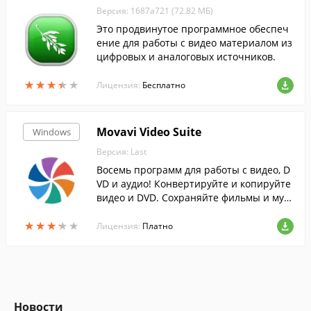
Версия: 1687a721 (72.82 МБ)
Это продвинутое программное обеспеч
ение для работы с видео материалом из
цифровых и аналоговых источников.
★
★
★
★
★
★
★
★
★
★
Лицензия:
Бесплатно
Movavi Video Suite
Windows
Версия: Last
Восемь программ для работы с видео, D
VD и аудио! Конвертируйте и копируйте
видео и DVD. Сохраняйте фильмы и муз
ыку на мобильные устройства. Скачива
★
★
★
★
★
★
★
★
★
★
йте онлайн-видео. Загружайте видео на
Лицензия:
Платно
Yo...
Новости