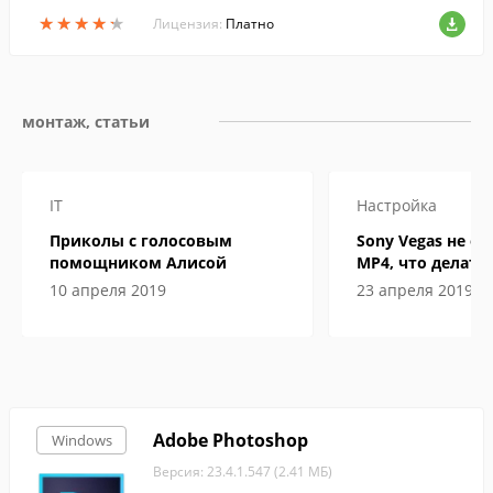
★
★
★
★
★
★
★
★
★
★
Лицензия:
Платно
монтаж, статьи
IT
Настройка
Приколы с голосовым
Sony Vegas не о
помощником Алисой
MP4, что делать
10 апреля 2019
23 апреля 2019
Adobe Photoshop
Windows
Версия: 23.4.1.547 (2.41 МБ)