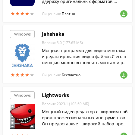
ддержку оригинальных форматов....
★
★
★
★
★
★
★
★
★
★
Лицензия:
Платно
Jahshaka
Windows
Версия: 3.0 (177.65 МБ)
Мощная программа для видео монтажа
и редактирования видео файлов.С его п
омощью можно выполнять монтаж и ре
дактирование видео файлов, добавлять
★
★
★
★
★
★
★
★
★
★
3D или 2D анимацию и пр.
Лицензия:
Бесплатно
Lightworks
Windows
Версия: 2023.1 (103.69 МБ)
Мощный видео редактор с широким наб
ором профессиональных инструментов.
Он предоставляет широкий набор прод
винутых, но простых в использовании и