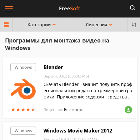
Категории
Лицензия
Программы для монтажа видео на
Windows
Blender
Windows
Версия: 3.6.2 (306.02 МБ)
Скачать Blender - значит получить проф
ессиональный редактор трехмерной гра
фики. Приложение содержит средства а
нимации, моделирования и визуализац
★
★
★
★
★
★
★
★
★
★
ии.
Лицензия:
Бесплатно
Windows Movie Maker 2012
Windows
Версия: 16.4.3528. (130.97 МБ)