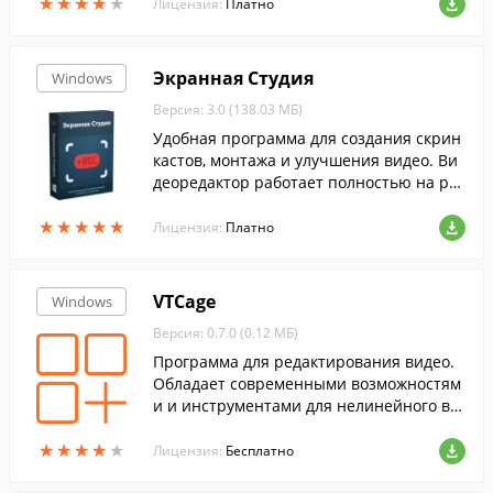
★
★
★
★
★
★
★
★
★
★
нструментов и удобный интерфейс....
Лицензия:
Платно
Экранная Студия
Windows
Версия: 3.0 (138.03 МБ)
Удобная программа для создания скрин
кастов, монтажа и улучшения видео. Ви
деоредактор работает полностью на рус
ском языке.
★
★
★
★
★
★
★
★
★
★
Лицензия:
Платно
VTCage
Windows
Версия: 0.7.0 (0.12 МБ)
Программа для редактирования видео.
Обладает современными возможностям
и и инструментами для нелинейного ви
део-монтажа.
★
★
★
★
★
★
★
★
★
★
Лицензия:
Бесплатно