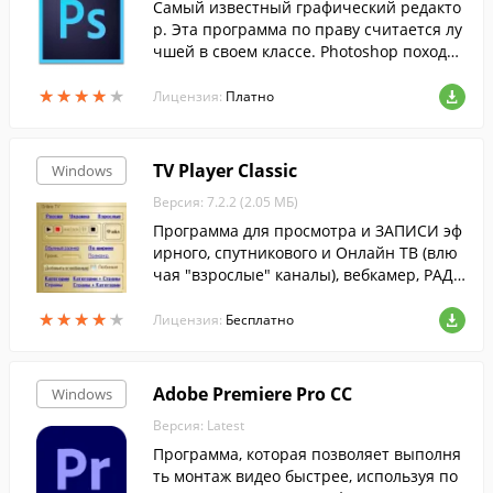
Самый известный графический редакто
р. Эта программа по праву считается лу
чшей в своем классе. Photoshop походит
для обработки фотографий, рисования,
★
★
★
★
★
★
★
★
★
★
веб-дизайна и много другого.
Лицензия:
Платно
TV Player Classic
Windows
Версия: 7.2.2 (2.05 МБ)
Программа для просмотра и ЗАПИСИ эф
ирного, спутникового и Онлайн ТВ (влю
чая "взрослые" каналы), вебкамер, РАДИ
ОСТАНЦИЙ, а также телеканалов, прини
★
★
★
★
★
★
★
★
★
★
маемых через ТВ и спутниковый тюнер.
Лицензия:
Бесплатно
Adobe Premiere Pro CC
Windows
Версия: Latest
Программа, которая позволяет выполня
ть монтаж видео быстрее, используя по