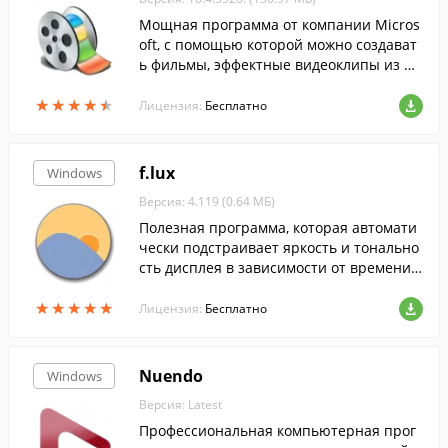
Мощная программа от компании Micros
oft, с помощью которой можно создават
ь фильмы, эффектные видеоклипы из фо
тографий и видео.
★
★
★
★
★
★
★
★
★
★
Лицензия:
Бесплатно
f.lux
Windows
Версия: 4.119 (0.64 МБ)
Полезная программа, которая автомати
чески подстраивает яркость и тонально
сть дисплея в зависимости от времени с
уток.
★
★
★
★
★
★
★
★
★
★
Лицензия:
Бесплатно
Nuendo
Windows
Версия: Latest
Профессиональная компьютерная прог