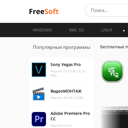
WINDOWS
MAC OS
LINUX
Популярные программы
Бесплатные 
Sony Vegas Pro
Версия: 21.0.0 Bui (6.29
МБ)
ВидеоМОНТАЖ
Версия: 26.0 (6.23 МБ)
Adobe Premiere Pro
CC
Версия: Latest