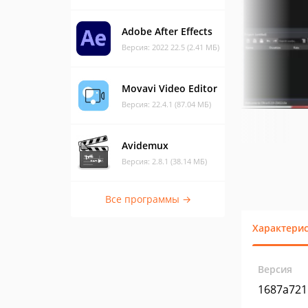
Adobe After Effects
Версия: 2022 22.5 (2.41 МБ)
Movavi Video Editor
Версия: 22.4.1 (87.04 МБ)
Avidemux
Версия: 2.8.1 (38.14 МБ)
Все программы →
Характери
Версия
1687a721