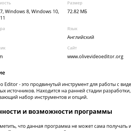
мость
Размер
7, Windows 8, Windows 10,
72.82 МБ
11
ура
Язык
Английский
чик
Сайт
am
www.olivevideoeditor.org
ие
deo Editor - это продвинутый инструмент для работы с в
ых источников. Находится на ранней стадии разработки,
ающий набор инструментов и опций.
нности и возможности программы
метить, что данная программа не может сама получать 