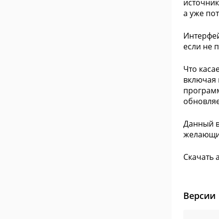
источник
а уже по
Интерфей
если не 
Что касае
включая 
программ
обновляе
Данный в
желающих
Скачать 
Версии