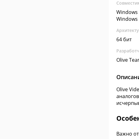
Совмести
Windows 
Windows 
Архитект
64 бит
Разработ
Olive Te
Описан
Olive Vi
аналогов
исчерпыв
Особе
Важно от