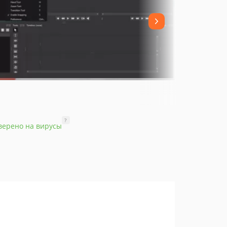
?
верено на вирусы