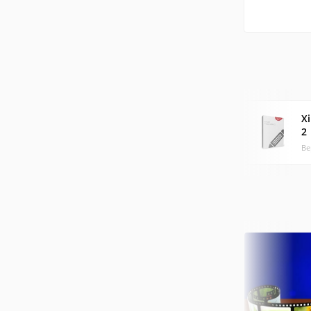
Xi
2
Ве