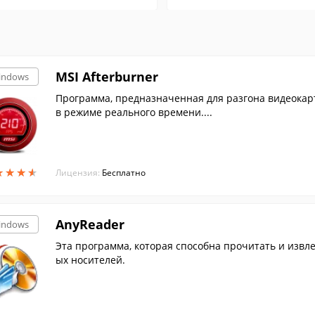
MSI Afterburner
indows
Программа, предназначенная для разгона видеокарт
в режиме реального времени....
★
★
★
★
★
★
★
★
Лицензия:
Бесплатно
AnyReader
indows
Эта программа, которая способна прочитать и извлечь данные с поврежденных или плохо читаем
ых носителей.