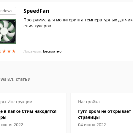
SpeedFan
indows
Программа для мониторинга температурных датчик
ения кулеров....
★
★
★
★
★
★
★
★
Лицензия:
Бесплатно
ws 8.1, статьи
гры
Инструкции
Настройка
е в папке Стим находятся
Гугл хром не открывает
гры
страницы
 июня 2022
04 июня 2022