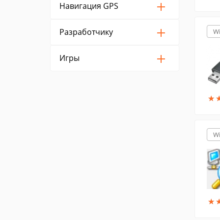
Навигация GPS
Разработчику
W
Игры
★
★
W
★
★