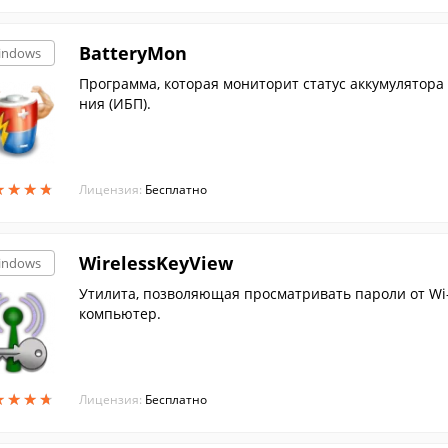
BatteryMon
indows
Программа, которая мониторит статус аккумулятора
ния (ИБП).
★
★
★
★
★
★
★
★
Лицензия:
Бесплатно
WirelessKeyView
indows
Утилита, позволяющая просматривать пароли от Wi-
компьютер.
★
★
★
★
★
★
★
★
Лицензия:
Бесплатно