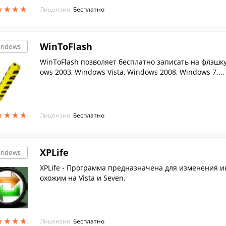
★
★
★
★
★
★
★
★
Лицензия:
Бесплатно
WinToFlash
indows
WinToFlash позволяет бесплатно записать на флэшку
ows 2003, Windows Vista, Windows 2008, Windows 7....
★
★
★
★
★
★
★
★
Лицензия:
Бесплатно
XPLife
indows
XPLife - Программа предназначена для изменения инт
охожим на Vista и Seven.
★
★
★
★
★
★
★
★
Лицензия:
Бесплатно