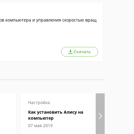
ов компьютера и управления скоростью вращ
Скачать
Настройка
Как откры
Как установить Алису на
Особеннос
компьютер
чем откр
электрон
07 мая 2019
04 июня 2