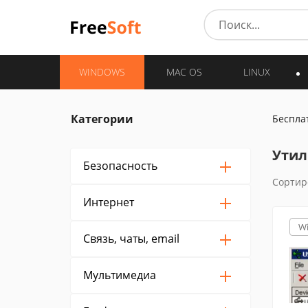
WINDOWS
MAC OS
LINUX
Категории
Беспла
Утил
Безопасность
Сортир
Интернет
W
Связь, чаты, email
Мультимедиа