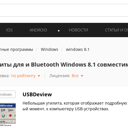
IOS
ANDROID
НОВОСТИ
СТАТЬИ И 
тные программы
Windows
windows 8.1
иты для и Bluetooth Windows 8.1 совмест
овка:
по рейтингу
Лицензия:
Все
USBDeview
indows
Небольшая утилита, которая отображает подробную
ый момент, к компьютеру USB-устройствах.