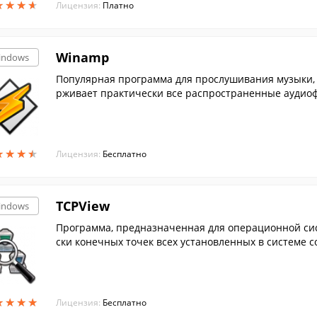
★
★
★
★
★
★
★
★
Лицензия:
Платно
Winamp
indows
Популярная программа для прослушивания музыки, 
рживает практически все распространенные аудиоф
★
★
★
★
★
★
★
★
Лицензия:
Бесплатно
TCPView
indows
Программа, предназначенная для операционной сис
ски конечных точек всех установленных в системе 
ыми да...
★
★
★
★
★
★
★
★
Лицензия:
Бесплатно