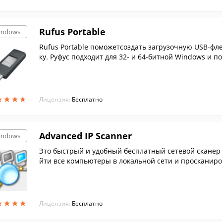
Rufus Portable
indows
Rufus Portable поможетсоздать загрузочную USB-фл
ку. Руфус подходит для 32- и 64-битной Windows и п
★
★
★
★
★
★
★
★
Лицензия:
Бесплатно
Advanced IP Scanner
indows
Это быстрый и удобный бесплатный сетевой сканер 
йти все компьютеры в локальной сети и просканиро
★
★
★
★
★
★
★
★
Лицензия:
Бесплатно