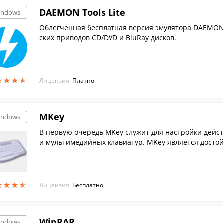
DAEMON Tools Lite
indows
Облегченная бесплатная версия эмулятора DAEMON 
ских приводов CD/DVD и BluRay дисков.
★
★
★
★
★
★
★
★
Лицензия:
Платно
MKey
indows
В первую очередь MKey служит для настройки дейс
и мультимедийных клавиатур. MKey является досто
вляемым с клавиатурами.
★
★
★
★
★
★
★
★
Лицензия:
Бесплатно
WinRAR
indows