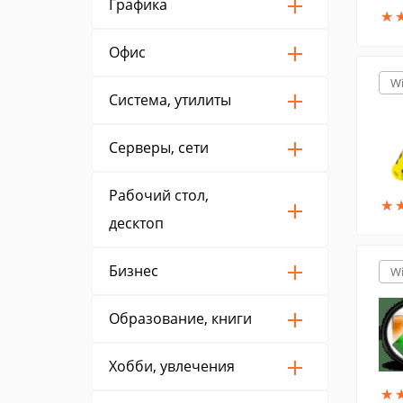
Графика
★
★
Офис
W
Система, утилиты
Серверы, сети
Рабочий стол,
★
★
десктоп
Бизнес
W
Образование, книги
Хобби, увлечения
★
★