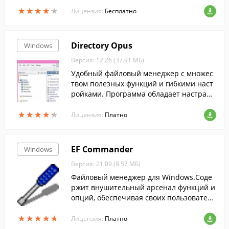
ь только базовые операции с файлами и
★
★
★
★
★
★
★
★
★
★
папками.
Лицензия:
Бесплатно
Directory Opus
Windows
Версия: 12.26 (37.91 МБ)
Удобный файловый менеджер с множес
твом полезных функций и гибкими наст
ройками. Программа обладает настраив
аемым интерфейсом, который можно сд
★
★
★
★
★
★
★
★
★
★
елать двухпанельным.
Лицензия:
Платно
EF Commander
Windows
Версия: 21.09 (8.57 МБ)
Файловый менеджер для Windows.Соде
ржит внушительный арсенал функций и
опций, обеспечивая своих пользователе
й всем необходимым.
★
★
★
★
★
★
★
★
★
★
Лицензия:
Платно