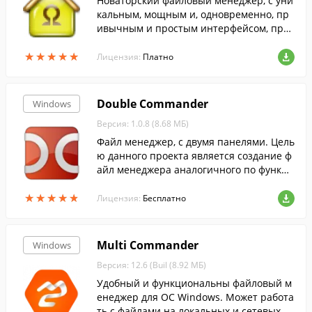
Новаторский файловый менеджер, с уни
кальным, мощным и, одновременно, пр
ивычным и простым интерфейсом, пред
назначенный для всех пользователей M
★
★
★
★
★
★
★
★
★
★
S Windows.
Лицензия:
Платно
Double Commander
Windows
Версия: 1.0.8 (8.68 МБ)
Файл менеджер, с двумя панелями. Цель
ю данного проекта является создание ф
айл менеджера аналогичного по функци
ональности Total Commander и совмест
★
★
★
★
★
★
★
★
★
★
имого с его плагинами.
Лицензия:
Бесплатно
Multi Commander
Windows
Версия: 12.6 (Buil (8.92 МБ)
Удобный и функциональны файловый м
енеджер для ОС Windows. Может работа
ть с файлами на локальных и сетевых д