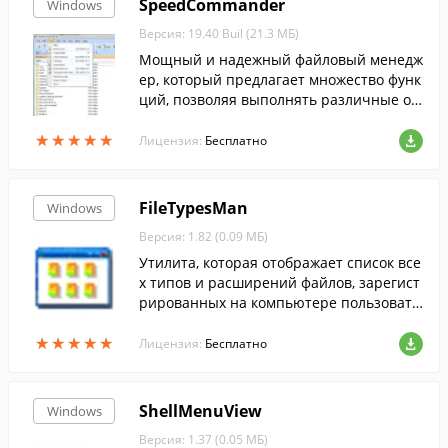
SpeedCommander
Windows
Версия: 19.40 Buil (21.3 МБ)
Мощный и надежный файловый менедж
ер, который предлагает множество функ
ций, позволяя выполнять различные оп
ерации с файлами, такие как пакетное п
★
★
★
★
★
★
★
★
★
★
ереименование и разделение на части.
Лицензия:
Бесплатно
FileTypesMan
Windows
Версия: 1.82 (0.09 МБ)
Утилита, которая отображает список все
х типов и расширений файлов, зарегист
рированных на компьютере пользовате
ля.
★
★
★
★
★
★
★
★
★
★
Лицензия:
Бесплатно
ShellMenuView
Windows
Версия: 1.37 (0.05 МБ)