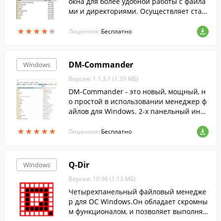
окна для более удобной работы с файла
ми и директориями. Осуществляет стан
дартные операции с файлами. Програм
★
★
★
★
★
★
★
★
★
★
ма также позволяет передавать файлы
Лицензия:
Бесплатно
и управлять ими по ftp протоколу.
DM-Commander
Windows
Версия: 1.1.3.1 (1.39 МБ)
DM-Commander - это новый, мощный, н
о простой в использовании менеджер ф
айлов для Windows. 2-х панельный инте
рфейс в стиле NC;
★
★
★
★
★
★
★
★
★
★
Лицензия:
Бесплатно
Q-Dir
Windows
Версия: 10.96 (1.13 МБ)
Четырехпанельный файловый менедже
р для ОС Windows.Он обладает скромны
м функционалом, и позволяет выполнят