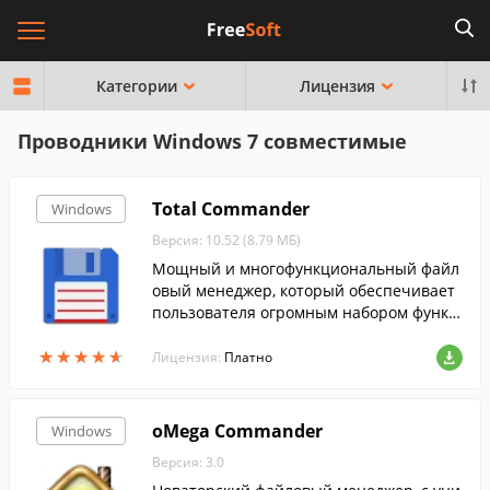
Категории
Лицензия
Проводники Windows 7 совместимые
Total Commander
Windows
Версия: 10.52 (8.79 МБ)
Мощный и многофункциональный файл
овый менеджер, который обеспечивает
пользователя огромным набором функц
ий для полноценной работы с файлами
★
★
★
★
★
★
★
★
★
★
и папками.
Лицензия:
Платно
oMega Commander
Windows
Версия: 3.0