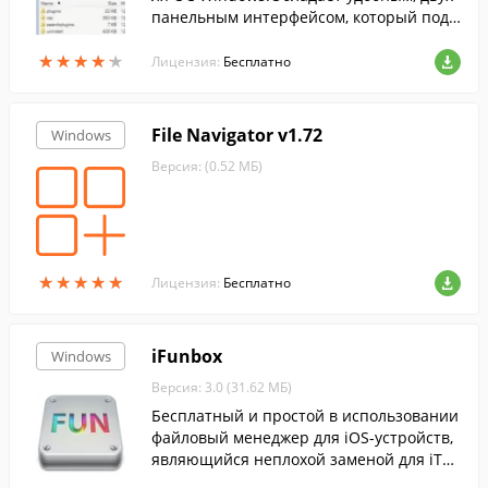
панельным интерфейсом, который подд
ерживает вкладки.
★
★
★
★
★
★
★
★
★
★
Лицензия:
Бесплатно
File Navigator v1.72
Windows
Версия: (0.52 МБ)
★
★
★
★
★
★
★
★
★
★
Лицензия:
Бесплатно
iFunbox
Windows
Версия: 3.0 (31.62 МБ)
Бесплатный и простой в использовании
файловый менеджер для iOS-устройств,
являющийся неплохой заменой для iTu
nes.