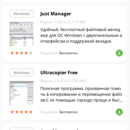
Just Manager
Windows
Версия: 1.0.0-rc.3 (1.19 МБ)
Удобный, бесплатный файловый менед
жер для ОС Windows с двухпанельным и
нтерфейсом и поддержкой вкладок.
★
★
★
★
★
★
★
★
★
★
Лицензия:
Бесплатно
Ultracopier Free
Windows
Версия: 2.2.4.13 (15.06 МБ)
Полезная программа, призванная помо
чь в копировании и перемещении файл
ов.С ее помощью гораздо проще и быст
рей выполнять эти операции.
★
★
★
★
★
★
★
★
★
★
Лицензия:
Бесплатно