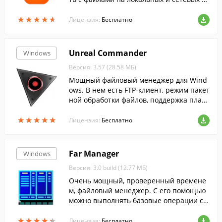
исках, а также на удаленном FTP-сервер
★
★
★
★
★
★
★
★
★
★
е.
Лицензия:
Бесплатно
Unreal Commander
Windows
Версия: 3.57 (28.58 МБ)
Мощный файловый менеджер для Wind
ows. В нем есть FTP-клиент, режим пакет
ной обработки файлов, поддержка плаги
нов и пр.
★
★
★
★
★
★
★
★
★
★
Лицензия:
Бесплатно
Far Manager
Windows
Версия: 3.0 build (12.77 МБ)
Очень мощный, проверенный времене
м, файловый менеджер. С его помощью
можно выполнять базовые операции с
файлами, работать с файлами, находящ
★
★
★
★
★
★
★
★
★
★
имися на удаленном FTP-сервере, и мно
Лицензия:
Бесплатно