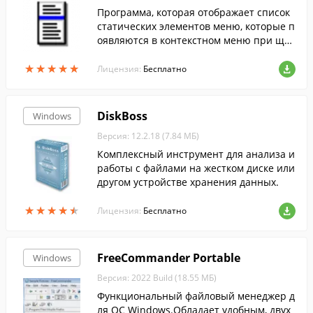
Программа, которая отображает список
статических элементов меню, которые п
оявляются в контекстном меню при щел
чке правой кнопкой мыши на файле/па
★
★
★
★
★
★
★
★
★
★
пке в Проводнике, и позволяет легко отк
Лицензия:
Бесплатно
лючить ненужные элементы меню.
DiskBoss
Windows
Версия: 12.2.18 (7.84 МБ)
Комплексный инструмент для анализа и
работы с файлами на жестком диске или
другом устройстве хранения данных.
★
★
★
★
★
★
★
★
★
★
Лицензия:
Бесплатно
FreeCommander Portable
Windows
Версия: 2022 Build (18.55 МБ)
Функциональный файловый менеджер д
ля ОС Windows.Обладает удобным, двух