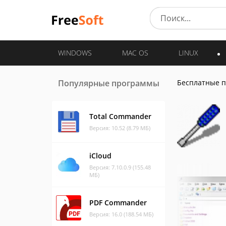
WINDOWS
MAC OS
LINUX
Популярные программы
Бесплатные 
Total Commander
Версия: 10.52 (8.79 МБ)
iCloud
Версия: 7.10.0.9 (155.48
МБ)
PDF Commander
Версия: 16.0 (188.54 МБ)