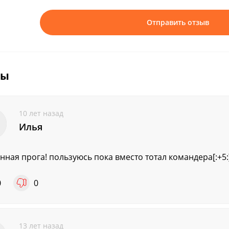
Отправить отзыв
вы
10 лет назад
Илья
нная прога! пользуюсь пока вместо тотал командера[:+5:
0
0
13 лет назад