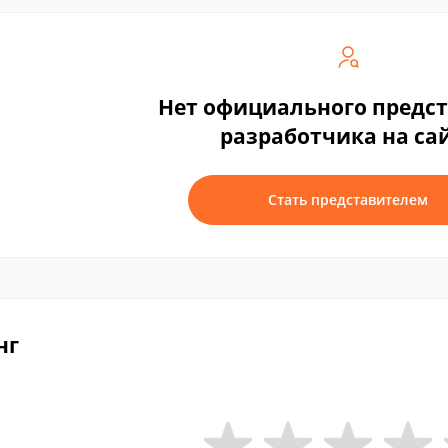
Нет официального предс
разработчика на са
Стать представителем
нг