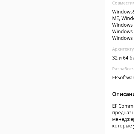
Совмести
Windows9
ME, Wind
Windows 
Windows 
Windows 
Архитект
32 и 64 б
Разработ
EFSoftwa
Описан
EF Comma
предназн
менеджер
которые 