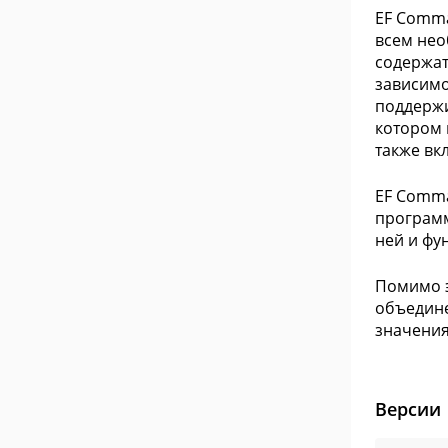
EF Comma
всем нео
содержат
зависимо
поддержи
котором 
также вк
EF Comma
программ
ней и фу
Помимо э
объедине
значения
Версии