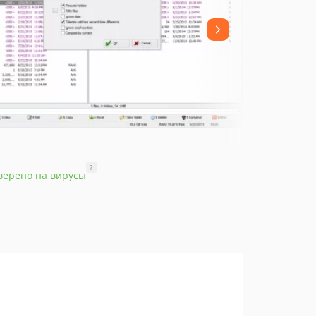
?
верено на вирусы