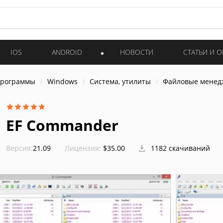
IOS
ANDROID
НОВОСТИ
СТАТЬИ И 
программы
Windows
Система, утилиты
Файловые мене
EF Commander
Версия:
21.09
Лицензия:
$35.00
1182 скачиваний