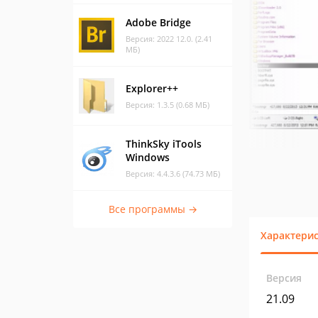
Adobe Bridge
Версия: 2022 12.0. (2.41
МБ)
Explorer++
Версия: 1.3.5 (0.68 МБ)
ThinkSky iTools
Windows
Версия: 4.4.3.6 (74.73 МБ)
Все программы →
Характери
Версия
21.09