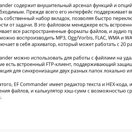
nder содержит внушительный арсенал функций и опций
бходимым. Прежде всего его интерфейс поддерживает вк
ь собственный набор вкладок, позволяя быстро перекл
сти от задачи. В это файловом менеджере есть встрое
вает все распространенные форматы файлов, и аудио пр
можно воспроизводить MP3, Ogg/Vorbis, FLAC, WMA и W
лючает в себя архиватор, который может работать с 20 
nder можно использовать для работы с файлами на удал
е есть встроенный FTP-клиент, поддерживающий защищен
нкция для синхронизации двух разных папок локально ил
того, EF Commander имеет редактор текста и HEX-кода, 
ния файлов, и калькулятор хэш-сумм c возможностью с
.