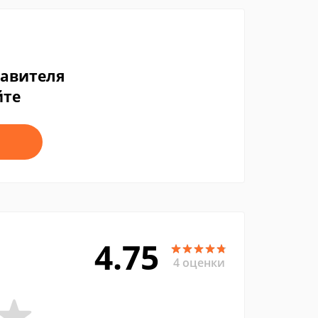
тавителя
йте
4.75
4 оценки