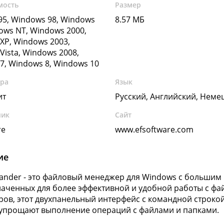
мость
Размер
5, Windows 98, Windows
8.57 МБ
ows NT, Windows 2000,
XP, Windows 2003,
Vista, Windows 2008,
7, Windows 8, Windows 10
ура
Язык
ит
Русский, Английский, Неме
чик
Сайт
re
www.efsoftware.com
ие
nder - это файловый менеджер для Windows с большим 
аченных для более эффективной и удобной работы с фа
ов, этот двухпанельный интерфейс с командной строк
упрощают выполнение операций с файлами и папками.