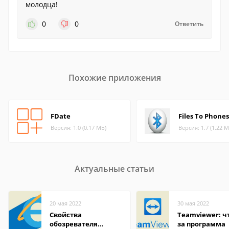
молодца!
0
0
Ответить
Похожие приложения
FDate
Files To Phones
Версия: 1.0 (0.17 МБ)
Версия: 1.7 (1.22 М
Актуальные статьи
20 мая 2022
30 мая 2022
Свойства
Teamviewer: чт
обозревателя
за программа